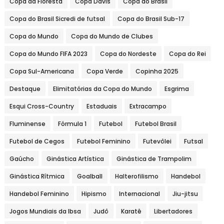
Copa da Floresta
Copa Davis
Copa do Brasil
Copa do Brasil Sicredi de futsal
Copa do Brasil Sub-17
Copa do Mundo
Copa do Mundo de Clubes
Copa do Mundo FIFA 2023
Copa do Nordeste
Copa do Rei
Copa Sul-Americana
Copa Verde
Copinha 2025
Destaque
Elimitatórias da Copa do Mundo
Esgrima
Esqui Cross-Country
Estaduais
Extracampo
Fluminense
Fórmula 1
Futebol
Futebol Brasil
Futebol de Cegos
Futebol Feminino
Futevôlei
Futsal
Gaúcho
Ginástica Artística
Ginástica de Trampolim
Ginástica Rítmica
Goalball
Halterofilismo
Handebol
Handebol Feminino
Hipismo
Internacional
Jiu-jitsu
Jogos Mundiais da Ibsa
Judô
Karatê
Libertadores