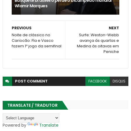
Basquete brasileiro perde o bicampeão mundial
Wlamir Marques
PREVIOUS
NEXT
Noite de clássico no
Surfe: Weston-Webb
Cariocão: Fla e Vasco
avança às quartas e
fazem 1º jogo da semifinal
Medina às oitavas em
Peniche
POST
COMMENT
FACEBOOK
DISQUS
TRANSLATE / TRADUTOR
Powered by
Translate