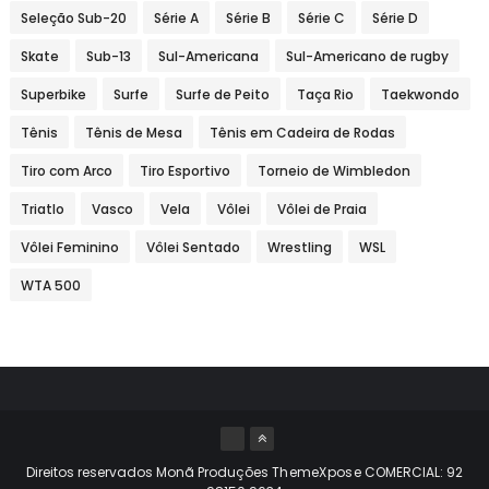
Seleção Sub-20
Série A
Série B
Série C
Série D
Skate
Sub-13
Sul-Americana
Sul-Americano de rugby
Superbike
Surfe
Surfe de Peito
Taça Rio
Taekwondo
Tênis
Tênis de Mesa
Tênis em Cadeira de Rodas
Tiro com Arco
Tiro Esportivo
Torneio de Wimbledon
Triatlo
Vasco
Vela
Vôlei
Vôlei de Praia
Vôlei Feminino
Vôlei Sentado
Wrestling
WSL
WTA 500
Direitos reservados Monã Produções
ThemeXpose
COMERCIAL: 92