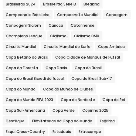
Brasileirão 2024
Brasileirão Série B
Breaking
Campeonato Brasileiro
Campeonato Mundial
Canoagem
Canoagem Slalom
Carioca
Catarinense
Champions League
Ciclismo
Ciclismo BMX
Circuito Mundial
Circuito Mundial de Surfe
Copa América
Copa Betano do Brasil
Copa Cidade de Manaus de Futsal
Copa da Floresta
Copa Davis
Copa do Brasil
Copa do Brasil Sicredi de futsal
Copa do Brasil Sub-17
Copa do Mundo
Copa do Mundo de Clubes
Copa do Mundo FIFA 2023
Copa do Nordeste
Copa do Rei
Copa Sul-Americana
Copa Verde
Copinha 2025
Destaque
Elimitatórias da Copa do Mundo
Esgrima
Esqui Cross-Country
Estaduais
Extracampo