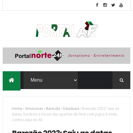
Home
/
Amazonas
/
Barezão
/
Estaduais
/
Barezão 2023: Saiu as
datas, horários e locais das quartas de final com jogos à noite,
confira aqui no AE