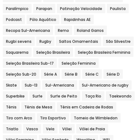
Paralímpico
Parapan
Patinação Velocidade
Paulista
Podcast
Pólo Aquático
Rapidinhas AE
Recopa Sul-Americana
Remo
Roland Garros
Rugbi sevens
Rugby
Saltos Ornamentais
São Silvestre
Saquarema
Seleção Brasileira
Seleção Brasileira Feminina
Seleção Brasileira Sub-17
Seleção Feminina
Seleção Sub-20
Série A
Série B
Série C
Série D
Skate
Sub-13
Sul-Americana
Sul-Americano de rugby
Superbike
Surfe
Surfe de Peito
Taça Rio
Taekwondo
Tênis
Tênis de Mesa
Tênis em Cadeira de Rodas
Tiro com Arco
Tiro Esportivo
Torneio de Wimbledon
Triatlo
Vasco
Vela
Vôlei
Vôlei de Praia
Vôlei Feminino
Vôlei Sentado
Wrestling
WSL