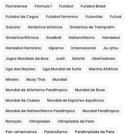
Fluminense
Fórmula 1
Futebol
Futebol Brasil
Futebol de Cegos
Futebol Feminino
Futevôlei
Futsal
Gaúcho
Ginástica Artística
Ginástica de Trampolim
Ginástica Rítmica
Goalball
Halterofilismo
Handebol
Handebol Feminino
Hipismo
Internacional
Jiu-jitsu
Jogos Mundiais da Ibsa
Judô
Karatê
Libertadores
Liga das Nações
Liga Mundial de Surfe
Marcha Atlética
Mineiro
Muay Thai
Mundial
Mundial de Atletismo Paralímpico
Mundial de Boxe
Mundial de Clubes
Mundial de Esportes Aquáticos
Mundial de Halterofilismo Paralímpico
Mundial Paralímpico
Natação
Olimpíadas
Olimpíadas de Paris
Pan-americanos
Paraciclismo
Paralimpíada de Paris