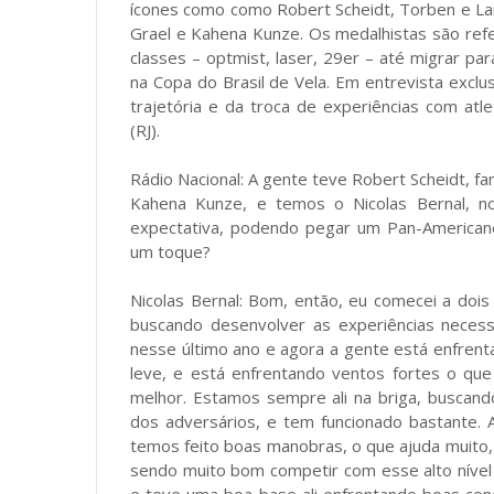
ícones como como Robert Scheidt, Torben e Lars
Grael e Kahena Kunze. Os medalhistas são refer
classes – optmist, laser, 29er – até migrar pa
na Copa do Brasil de Vela. Em entrevista exclus
trajetória e da troca de experiências com atl
(RJ).
Rádio Nacional: A gente teve Robert Scheidt, fam
Kahena Kunze, e temos o Nicolas Bernal, n
expectativa, podendo pegar um Pan-American
um toque?
Nicolas Bernal: Bom, então, eu comecei a dois
buscando desenvolver as experiências necess
nesse último ano e agora a gente está enfren
leve, e está enfrentando ventos fortes o qu
melhor. Estamos sempre ali na briga, buscan
dos adversários, e tem funcionado bastante.
temos feito boas manobras, o que ajuda muito, 
sendo muito bom competir com esse alto nível 