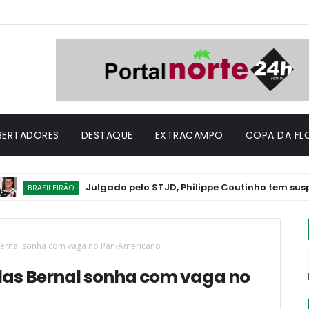
IBERTADORES
DESTAQUE
EXTRACAMPO
COPA DA FL
Julgado pelo STJD, Philippe Coutinho tem suspensão co
ILEIRÃO
 Bernal sonha com vaga no Pan-Americano
olas Bernal sonha com vaga no