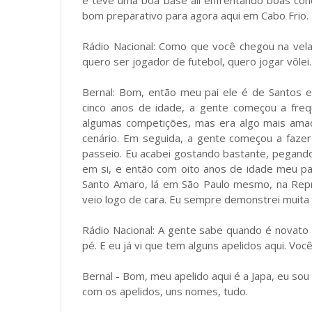
e teve uma boa base ali enfrentando boas con
bom preparativo para agora aqui em Cabo Frio.
Rádio Nacional: Como que você chegou na vela?
quero ser jogador de futebol, quero jogar vôlei
Bernal: Bom, então meu pai ele é de Santos 
cinco anos de idade, a gente começou a frequ
algumas competições, mas era algo mais ama
cenário. Em seguida, a gente começou a fazer
passeio. Eu acabei gostando bastante, pegando
em si, e então com oito anos de idade meu pa
Santo Amaro, lá em São Paulo mesmo, na Repr
veio logo de cara. Eu sempre demonstrei muita fa
Rádio Nacional: A gente sabe quando é novato 
pé. E eu já vi que tem alguns apelidos aqui. Vo
Bernal - Bom, meu apelido aqui é a Japa, eu sou
com os apelidos, uns nomes, tudo.