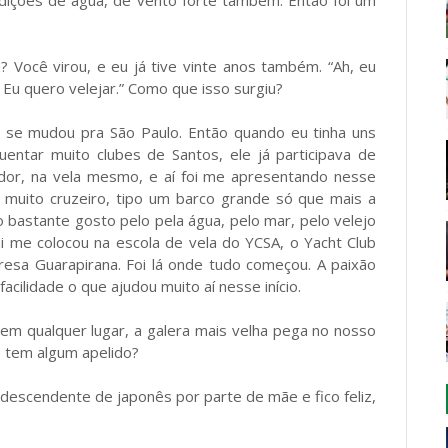
dições de água, de vento forte também. Então foi um
 Você virou, e eu já tive vinte anos também. “Ah, eu
. Eu quero velejar.” Como que isso surgiu?
e se mudou pra São Paulo. Então quando eu tinha uns
entar muito clubes de Santos, ele já participava de
dor, na vela mesmo, e aí foi me apresentando nesse
 muito cruzeiro, tipo um barco grande só que mais a
 bastante gosto pelo pela água, pelo mar, pelo velejo
i me colocou na escola de vela do YCSA, o Yacht Club
esa Guarapirana. Foi lá onde tudo começou. A paixão
cilidade o que ajudou muito aí nesse início.
em qualquer lugar, a galera mais velha pega no nosso
cê tem algum apelido?
 descendente de japonês por parte de mãe e fico feliz,