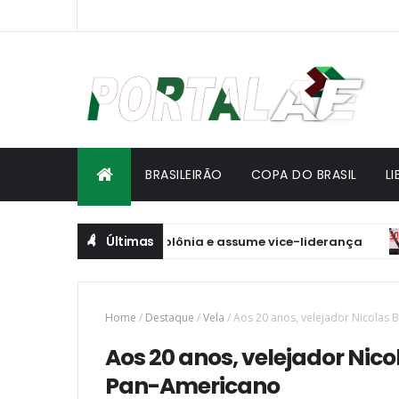
BRASILEIRÃO
COPA DO BRASIL
L
Últimas
lei: Brasil vence Polônia e assume vice-liderança
BRAS
Home
/
Destaque
/
Vela
/
Aos 20 anos, velejador Nicolas
Aos 20 anos, velejador Nic
Pan-Americano