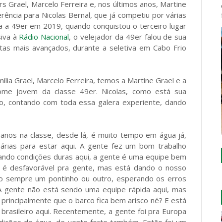
 Grael, Marcelo Ferreira e, nos últimos anos, Martine
ência para Nicolas Bernal, que já competiu por várias
ra a 49er em 2019, quando conquistou o terceiro lugar
iva à
Rádio Nacional
, o velejador da 49er falou de sua
etas mais avançados, durante a seletiva em Cabo Frio
ília Grael, Marcelo Ferreira, temos a Martine Grael e a
ome jovem da classe 49er. Nicolas, como está sua
o, contando com toda essa galera experiente, dando
 anos na classe, desde lá, é muito tempo em água já,
árias para estar aqui. A gente fez um bom trabalho
tando condições duras aqui, a gente é uma equipe bem
e é desfavorável pra gente, mas está dando o nosso
do sempre um pontinho ou outro, esperando os erros
 A gente não está sendo uma equipe rápida aqui, mas
principalmente que o barco fica bem arisco né? E está
brasileiro aqui. Recentemente, a gente foi pra Europa