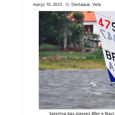
março 10, 2023
Destaque
,
Vela
Seletiva das classes 49er e Nac