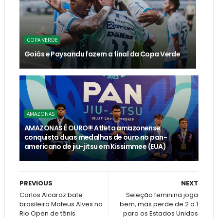
COPA VERDE
Goiás e Paysandu fazem a final da Copa Verde
AMAZONAS
AMAZONAS É OURO!!! Atleta amazonense
conquista duas medalhas de ouro no pan-
americano de jiu-jitsu em Kissimmee (EUA)
PREVIOUS
NEXT
Carlos Alcaraz bate
Seleção feminina joga
brasileiro Mateus Alves no
bem, mas perde de 2 a 1
Rio Open de tênis
para os Estados Unidos