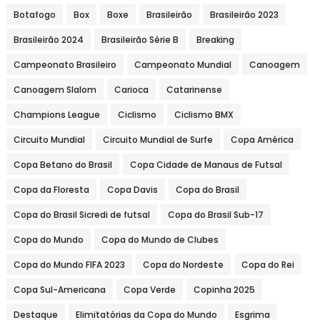
Botafogo
Box
Boxe
Brasileirão
Brasileirão 2023
Brasileirão 2024
Brasileirão Série B
Breaking
Campeonato Brasileiro
Campeonato Mundial
Canoagem
Canoagem Slalom
Carioca
Catarinense
Champions League
Ciclismo
Ciclismo BMX
Circuito Mundial
Circuito Mundial de Surfe
Copa América
Copa Betano do Brasil
Copa Cidade de Manaus de Futsal
Copa da Floresta
Copa Davis
Copa do Brasil
Copa do Brasil Sicredi de futsal
Copa do Brasil Sub-17
Copa do Mundo
Copa do Mundo de Clubes
Copa do Mundo FIFA 2023
Copa do Nordeste
Copa do Rei
Copa Sul-Americana
Copa Verde
Copinha 2025
Destaque
Elimitatórias da Copa do Mundo
Esgrima