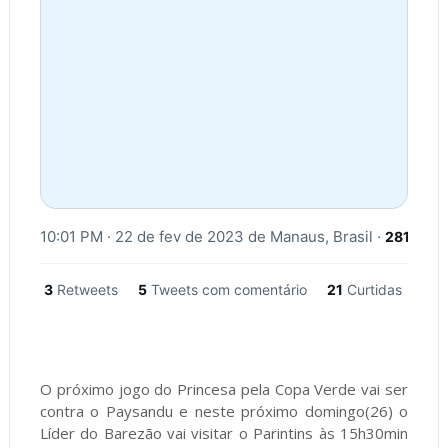
10:01 PM · 22 de fev de 2023
 de 
Manaus, Brasil
·
281
Visua
3
Retweets
5
Tweets com comentário
21
Curtidas
O próximo jogo do Princesa pela Copa Verde vai ser
contra o Paysandu e neste próximo domingo(26) o
Líder do Barezão vai visitar o Parintins às 15h30min