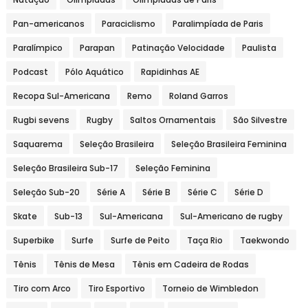
Pan-americanos
Paraciclismo
Paralimpíada de Paris
Paralímpico
Parapan
Patinação Velocidade
Paulista
Podcast
Pólo Aquático
Rapidinhas AE
Recopa Sul-Americana
Remo
Roland Garros
Rugbi sevens
Rugby
Saltos Ornamentais
São Silvestre
Saquarema
Seleção Brasileira
Seleção Brasileira Feminina
Seleção Brasileira Sub-17
Seleção Feminina
Seleção Sub-20
Série A
Série B
Série C
Série D
Skate
Sub-13
Sul-Americana
Sul-Americano de rugby
Superbike
Surfe
Surfe de Peito
Taça Rio
Taekwondo
Tênis
Tênis de Mesa
Tênis em Cadeira de Rodas
Tiro com Arco
Tiro Esportivo
Torneio de Wimbledon