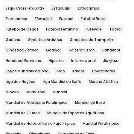
Esqui Cross-Country
Estaduais
Extracampo
Fluminense
Fórmula 1
Futebol
Futebol Brasil
Futebol de Cegos
Futebol Feminino
Futevôlei
Futsal
Gaúcho
Ginástica Artística
Ginástica de Trampolim
Ginástica Rítmica
Goalball
Halterofilismo
Handebol
Handebol Feminino
Hipismo
Internacional
Jiu-jitsu
Jogos Mundiais da Ibsa
Judô
Karatê
Libertadores
Liga das Nações
Liga Mundial de Surfe
Marcha Atlética
Mineiro
Muay Thai
Mundial
Mundial de Atletismo Paralímpico
Mundial de Boxe
Mundial de Clubes
Mundial de Esportes Aquáticos
Mundial de Halterofilismo Paralímpico
Mundial Paralímpico
Natação
Olimpíadas
Olimpíadas de Paris