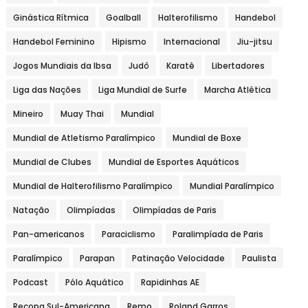
Ginástica Rítmica
Goalball
Halterofilismo
Handebol
Handebol Feminino
Hipismo
Internacional
Jiu-jitsu
Jogos Mundiais da Ibsa
Judô
Karatê
Libertadores
Liga das Nações
Liga Mundial de Surfe
Marcha Atlética
Mineiro
Muay Thai
Mundial
Mundial de Atletismo Paralímpico
Mundial de Boxe
Mundial de Clubes
Mundial de Esportes Aquáticos
Mundial de Halterofilismo Paralímpico
Mundial Paralímpico
Natação
Olimpíadas
Olimpíadas de Paris
Pan-americanos
Paraciclismo
Paralimpíada de Paris
Paralímpico
Parapan
Patinação Velocidade
Paulista
Podcast
Pólo Aquático
Rapidinhas AE
Recopa Sul-Americana
Remo
Roland Garros