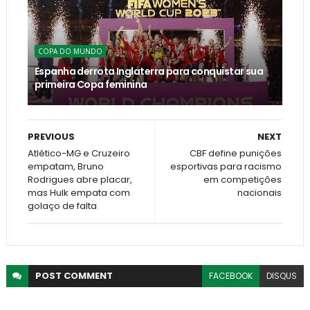
COPA DO MUNDO
Espanha derrota Inglaterra para conquistar sua
primeira Copa feminina
PREVIOUS
NEXT
Atlético-MG e Cruzeiro
CBF define punições
empatam, Bruno
esportivas para racismo
Rodrigues abre placar,
em competições
mas Hulk empata com
nacionais
golaço de falta
POST
COMMENT
FACEBOOK
DISQUS