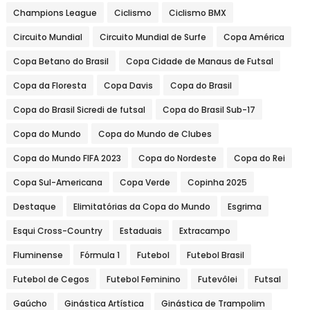
Champions League
Ciclismo
Ciclismo BMX
Circuito Mundial
Circuito Mundial de Surfe
Copa América
Copa Betano do Brasil
Copa Cidade de Manaus de Futsal
Copa da Floresta
Copa Davis
Copa do Brasil
Copa do Brasil Sicredi de futsal
Copa do Brasil Sub-17
Copa do Mundo
Copa do Mundo de Clubes
Copa do Mundo FIFA 2023
Copa do Nordeste
Copa do Rei
Copa Sul-Americana
Copa Verde
Copinha 2025
Destaque
Elimitatórias da Copa do Mundo
Esgrima
Esqui Cross-Country
Estaduais
Extracampo
Fluminense
Fórmula 1
Futebol
Futebol Brasil
Futebol de Cegos
Futebol Feminino
Futevôlei
Futsal
Gaúcho
Ginástica Artística
Ginástica de Trampolim