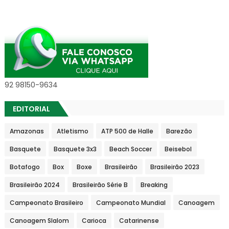
92 98150-9634
EDITORIAL
Amazonas
Atletismo
ATP 500 de Halle
Barezão
Basquete
Basquete 3x3
Beach Soccer
Beisebol
Botafogo
Box
Boxe
Brasileirão
Brasileirão 2023
Brasileirão 2024
Brasileirão Série B
Breaking
Campeonato Brasileiro
Campeonato Mundial
Canoagem
Canoagem Slalom
Carioca
Catarinense