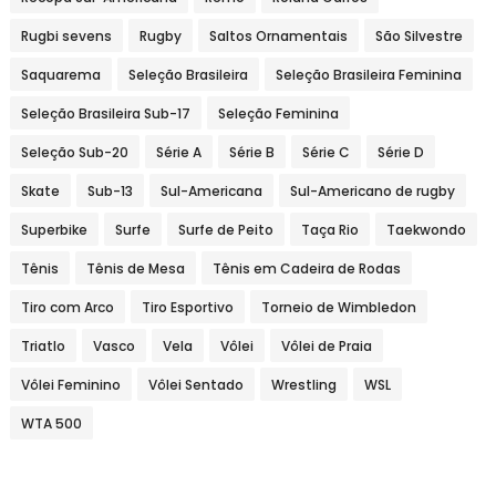
Rugbi sevens
Rugby
Saltos Ornamentais
São Silvestre
Saquarema
Seleção Brasileira
Seleção Brasileira Feminina
Seleção Brasileira Sub-17
Seleção Feminina
Seleção Sub-20
Série A
Série B
Série C
Série D
Skate
Sub-13
Sul-Americana
Sul-Americano de rugby
Superbike
Surfe
Surfe de Peito
Taça Rio
Taekwondo
Tênis
Tênis de Mesa
Tênis em Cadeira de Rodas
Tiro com Arco
Tiro Esportivo
Torneio de Wimbledon
Triatlo
Vasco
Vela
Vôlei
Vôlei de Praia
Vôlei Feminino
Vôlei Sentado
Wrestling
WSL
WTA 500