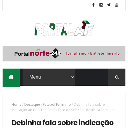
Home
/
Destaque
/
Futebol Feminino
/
Debinha fala sobre
indicação ao FIFA The Best e fase da Seleção Brasileira Feminina
Debinha fala sobre indicação