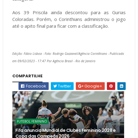
Aos 39 Priscila ainda descontou para as Gurias
Coloradas. Porém, o Corinthians administrou o jogo
até o apito final para ficar com a classificação.
Edição: Fábio Lisboa - Foto: Rodrigo Gazzanel/Agência Corinthians - Publicado
em 09/02/2023 - 17:47 Por Agência Brasil - Rio de Janeiro
COMPARTILHE
Facebook
Twitter
Google+
FUTEBOL FEMININO
Fifa anuncia Mundial de Clubes Feminino 2028 e
Copa das Campeãs 2026