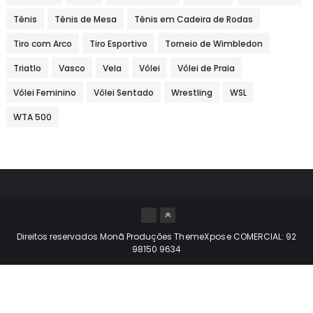
Tênis
Tênis de Mesa
Tênis em Cadeira de Rodas
Tiro com Arco
Tiro Esportivo
Torneio de Wimbledon
Triatlo
Vasco
Vela
Vôlei
Vôlei de Praia
Vôlei Feminino
Vôlei Sentado
Wrestling
WSL
WTA 500
Direitos reservados Monã Produções
ThemeXpose
COMERCIAL: 92
98150 9634