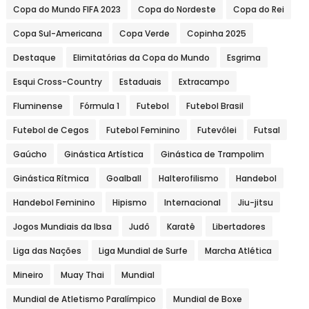
Copa do Mundo FIFA 2023
Copa do Nordeste
Copa do Rei
Copa Sul-Americana
Copa Verde
Copinha 2025
Destaque
Elimitatórias da Copa do Mundo
Esgrima
Esqui Cross-Country
Estaduais
Extracampo
Fluminense
Fórmula 1
Futebol
Futebol Brasil
Futebol de Cegos
Futebol Feminino
Futevôlei
Futsal
Gaúcho
Ginástica Artística
Ginástica de Trampolim
Ginástica Rítmica
Goalball
Halterofilismo
Handebol
Handebol Feminino
Hipismo
Internacional
Jiu-jitsu
Jogos Mundiais da Ibsa
Judô
Karatê
Libertadores
Liga das Nações
Liga Mundial de Surfe
Marcha Atlética
Mineiro
Muay Thai
Mundial
Mundial de Atletismo Paralímpico
Mundial de Boxe