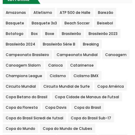
Amazonas
Atletismo
ATP 500 de Halle
Barezão
Basquete
Basquete 3x3
Beach Soccer
Beisebol
Botafogo
Box
Boxe
Brasileirão
Brasileirão 2023
Brasileirão 2024
Brasileirão Série B
Breaking
Campeonato Brasileiro
Campeonato Mundial
Canoagem
Canoagem Slalom
Carioca
Catarinense
Champions League
Ciclismo
Ciclismo BMX
Circuito Mundial
Circuito Mundial de Surfe
Copa América
Copa Betano do Brasil
Copa Cidade de Manaus de Futsal
Copa da Floresta
Copa Davis
Copa do Brasil
Copa do Brasil Sicredi de futsal
Copa do Brasil Sub-17
Copa do Mundo
Copa do Mundo de Clubes