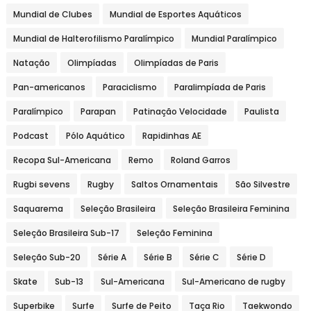
Mundial de Clubes
Mundial de Esportes Aquáticos
Mundial de Halterofilismo Paralímpico
Mundial Paralímpico
Natação
Olimpíadas
Olimpíadas de Paris
Pan-americanos
Paraciclismo
Paralimpíada de Paris
Paralímpico
Parapan
Patinação Velocidade
Paulista
Podcast
Pólo Aquático
Rapidinhas AE
Recopa Sul-Americana
Remo
Roland Garros
Rugbi sevens
Rugby
Saltos Ornamentais
São Silvestre
Saquarema
Seleção Brasileira
Seleção Brasileira Feminina
Seleção Brasileira Sub-17
Seleção Feminina
Seleção Sub-20
Série A
Série B
Série C
Série D
Skate
Sub-13
Sul-Americana
Sul-Americano de rugby
Superbike
Surfe
Surfe de Peito
Taça Rio
Taekwondo