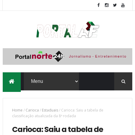
Home
/
Carioca
/
Estaduais
/
Carioca: Saiu a tabela de
classificação atualizada da 8ª rodada
Carioca: Saiu a tabela de