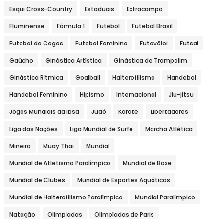
Esqui Cross-Country
Estaduais
Extracampo
Fluminense
Fórmula 1
Futebol
Futebol Brasil
Futebol de Cegos
Futebol Feminino
Futevôlei
Futsal
Gaúcho
Ginástica Artística
Ginástica de Trampolim
Ginástica Rítmica
Goalball
Halterofilismo
Handebol
Handebol Feminino
Hipismo
Internacional
Jiu-jitsu
Jogos Mundiais da Ibsa
Judô
Karatê
Libertadores
Liga das Nações
Liga Mundial de Surfe
Marcha Atlética
Mineiro
Muay Thai
Mundial
Mundial de Atletismo Paralímpico
Mundial de Boxe
Mundial de Clubes
Mundial de Esportes Aquáticos
Mundial de Halterofilismo Paralímpico
Mundial Paralímpico
Natação
Olimpíadas
Olimpíadas de Paris