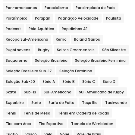
Pan-americanos
Paraciclismo
Paralimpíada de Paris
Paralímpico
Parapan
Patinação Velocidade
Paulista
Podcast
Pólo Aquático
Rapidinhas AE
Recopa Sul-Americana
Remo
Roland Garros
Rugbi sevens
Rugby
Saltos Ornamentais
São Silvestre
Saquarema
Seleção Brasileira
Seleção Brasileira Feminina
Seleção Brasileira Sub-17
Seleção Feminina
Seleção Sub-20
Série A
Série B
Série C
Série D
Skate
Sub-13
Sul-Americana
Sul-Americano de rugby
Superbike
Surfe
Surfe de Peito
Taça Rio
Taekwondo
Tênis
Tênis de Mesa
Tênis em Cadeira de Rodas
Tiro com Arco
Tiro Esportivo
Torneio de Wimbledon
Triatlo
Vasco
Vela
Vôlei
Vôlei de Praia