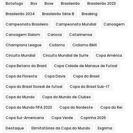
Botafogo
Box
Boxe
Brasileirão
Brasileirão 2023
Brasileirão 2024
Brasileirão Série B
Breaking
Campeonato Brasileiro
Campeonato Mundial
Canoagem
Canoagem Slalom
Carioca
Catarinense
Champions League
Ciclismo
Ciclismo BMX
Circuito Mundial
Circuito Mundial de Surfe
Copa América
Copa Betano do Brasil
Copa Cidade de Manaus de Futsal
Copa da Floresta
Copa Davis
Copa do Brasil
Copa do Brasil Sicredi de futsal
Copa do Brasil Sub-17
Copa do Mundo
Copa do Mundo de Clubes
Copa do Mundo FIFA 2023
Copa do Nordeste
Copa do Rei
Copa Sul-Americana
Copa Verde
Copinha 2025
Destaque
Elimitatórias da Copa do Mundo
Esgrima