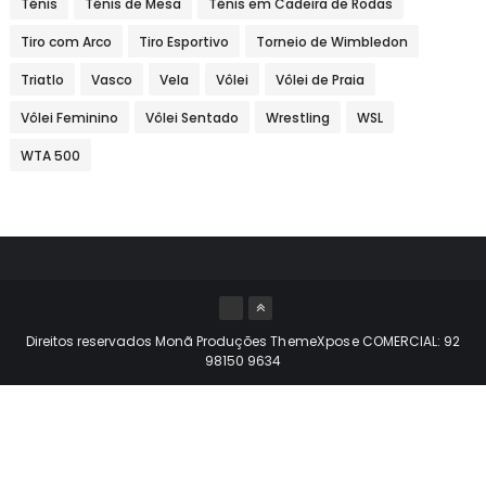
Tênis
Tênis de Mesa
Tênis em Cadeira de Rodas
Tiro com Arco
Tiro Esportivo
Torneio de Wimbledon
Triatlo
Vasco
Vela
Vôlei
Vôlei de Praia
Vôlei Feminino
Vôlei Sentado
Wrestling
WSL
WTA 500
Direitos reservados Monã Produções
ThemeXpose
COMERCIAL: 92
98150 9634