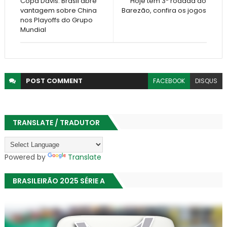
Copa Davis: Brasil abre
Hoje tem 3ª rodada do
vantagem sobre China
Barezão, confira os jogos
nos Playoffs do Grupo
Mundial
POST
COMMENT
FACEBOOK
DISQUS
TRANSLATE / TRADUTOR
Powered by
Translate
BRASILEIRÃO 2025 SÉRIE A