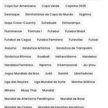
Copa Sul-Americana
Copa Verde
Copinha 2025
Destaque
Elimitatórias da Copa do Mundo
Esgrima
Esqui Cross-Country
Estaduais
Extracampo
Fluminense
Fórmula 1
Futebol
Futebol Brasil
Futebol de Cegos
Futebol Feminino
Futevôlei
Futsal
Gaúcho
Ginástica Artística
Ginástica de Trampolim
Ginástica Rítmica
Goalball
Halterofilismo
Handebol
Handebol Feminino
Hipismo
Internacional
Jiu-jitsu
Jogos Mundiais da Ibsa
Judô
Karatê
Libertadores
Liga das Nações
Liga Mundial de Surfe
Marcha Atlética
Mineiro
Muay Thai
Mundial
Mundial de Atletismo Paralímpico
Mundial de Boxe
Mundial de Clubes
Mundial de Esportes Aquáticos