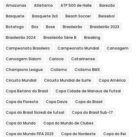
Amazonas
Atletismo
ATP 500 de Halle
Barezão
Basquete
Basquete 3x3
Beach Soccer
Beisebol
Botafogo
Box
Boxe
Brasileirão
Brasileirão 2023
Brasileirão 2024
Brasileirão Série B
Breaking
Campeonato Brasileiro
Campeonato Mundial
Canoagem
Canoagem Slalom
Carioca
Catarinense
Champions League
Ciclismo
Ciclismo BMX
Circuito Mundial
Circuito Mundial de Surfe
Copa América
Copa Betano do Brasil
Copa Cidade de Manaus de Futsal
Copa da Floresta
Copa Davis
Copa do Brasil
Copa do Brasil Sicredi de futsal
Copa do Brasil Sub-17
Copa do Mundo
Copa do Mundo de Clubes
Copa do Mundo FIFA 2023
Copa do Nordeste
Copa do Rei