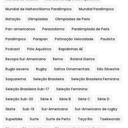
Mundial de Halterofilismo Paralímpico
Mundial Paralímpico
Natação
Olimpíadas
Olimpíadas de Paris
Pan-americanos
Paraciclismo
Paralimpíada de Paris
Paralímpico
Parapan
Patinação Velocidade
Paulista
Podcast
Pólo Aquático
Rapidinhas AE
Recopa Sul-Americana
Remo
Roland Garros
Rugbi sevens
Rugby
Saltos Ornamentais
São Silvestre
Saquarema
Seleção Brasileira
Seleção Brasileira Feminina
Seleção Brasileira Sub-17
Seleção Feminina
Seleção Sub-20
Série A
Série B
Série C
Série D
Skate
Sub-13
Sul-Americana
Sul-Americano de rugby
Superbike
Surfe
Surfe de Peito
Taça Rio
Taekwondo