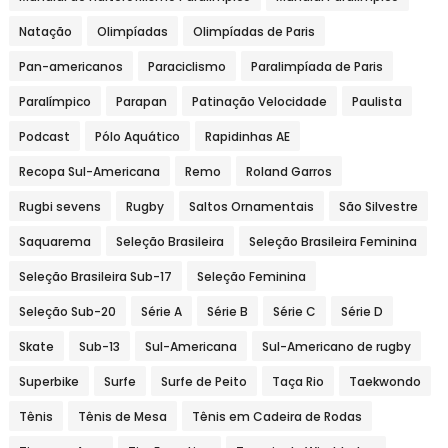
Natação
Olimpíadas
Olimpíadas de Paris
Pan-americanos
Paraciclismo
Paralimpíada de Paris
Paralímpico
Parapan
Patinação Velocidade
Paulista
Podcast
Pólo Aquático
Rapidinhas AE
Recopa Sul-Americana
Remo
Roland Garros
Rugbi sevens
Rugby
Saltos Ornamentais
São Silvestre
Saquarema
Seleção Brasileira
Seleção Brasileira Feminina
Seleção Brasileira Sub-17
Seleção Feminina
Seleção Sub-20
Série A
Série B
Série C
Série D
Skate
Sub-13
Sul-Americana
Sul-Americano de rugby
Superbike
Surfe
Surfe de Peito
Taça Rio
Taekwondo
Tênis
Tênis de Mesa
Tênis em Cadeira de Rodas