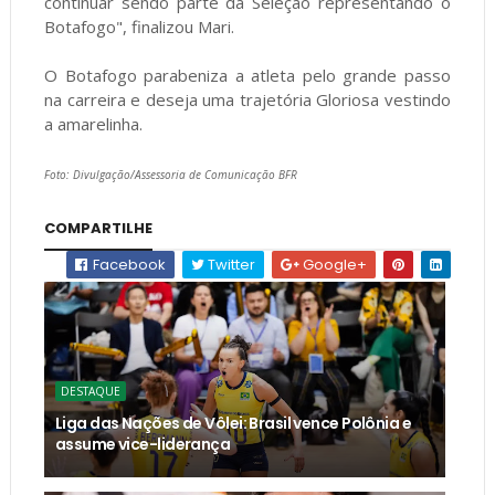
continuar sendo parte da Seleção representando o
Botafogo", finalizou Mari.
O Botafogo parabeniza a atleta pelo grande passo
na carreira e deseja uma trajetória Gloriosa vestindo
a amarelinha.
Foto: Divulgação/Assessoria de Comunicação BFR
COMPARTILHE
Facebook
Twitter
Google+
DESTAQUE
Liga das Nações de Vôlei: Brasil vence Polônia e
assume vice-liderança