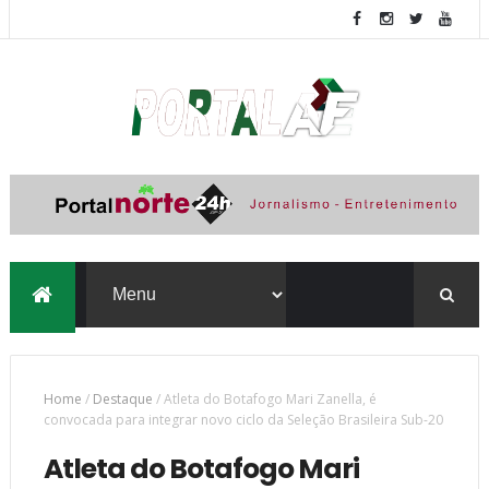
Home
/
Destaque
/
Atleta do Botafogo Mari Zanella, é
convocada para integrar novo ciclo da Seleção Brasileira Sub-20
Atleta do Botafogo Mari