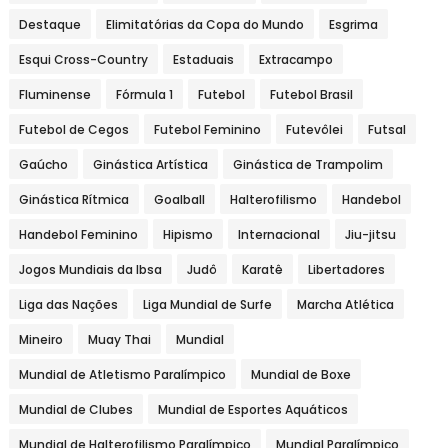
Destaque
Elimitatórias da Copa do Mundo
Esgrima
Esqui Cross-Country
Estaduais
Extracampo
Fluminense
Fórmula 1
Futebol
Futebol Brasil
Futebol de Cegos
Futebol Feminino
Futevôlei
Futsal
Gaúcho
Ginástica Artística
Ginástica de Trampolim
Ginástica Rítmica
Goalball
Halterofilismo
Handebol
Handebol Feminino
Hipismo
Internacional
Jiu-jitsu
Jogos Mundiais da Ibsa
Judô
Karatê
Libertadores
Liga das Nações
Liga Mundial de Surfe
Marcha Atlética
Mineiro
Muay Thai
Mundial
Mundial de Atletismo Paralímpico
Mundial de Boxe
Mundial de Clubes
Mundial de Esportes Aquáticos
Mundial de Halterofilismo Paralímpico
Mundial Paralímpico