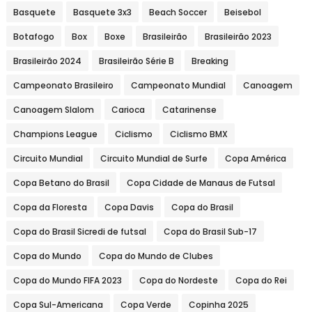
Basquete
Basquete 3x3
Beach Soccer
Beisebol
Botafogo
Box
Boxe
Brasileirão
Brasileirão 2023
Brasileirão 2024
Brasileirão Série B
Breaking
Campeonato Brasileiro
Campeonato Mundial
Canoagem
Canoagem Slalom
Carioca
Catarinense
Champions League
Ciclismo
Ciclismo BMX
Circuito Mundial
Circuito Mundial de Surfe
Copa América
Copa Betano do Brasil
Copa Cidade de Manaus de Futsal
Copa da Floresta
Copa Davis
Copa do Brasil
Copa do Brasil Sicredi de futsal
Copa do Brasil Sub-17
Copa do Mundo
Copa do Mundo de Clubes
Copa do Mundo FIFA 2023
Copa do Nordeste
Copa do Rei
Copa Sul-Americana
Copa Verde
Copinha 2025