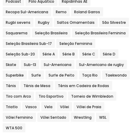
Podcast
Pólo Aquático
Rapidinhas AE
Recopa Sul-Americana
Remo
Roland Garros
Rugbi sevens
Rugby
Saltos Ornamentais
São Silvestre
Saquarema
Seleção Brasileira
Seleção Brasileira Feminina
Seleção Brasileira Sub-17
Seleção Feminina
Seleção Sub-20
Série A
Série B
Série C
Série D
Skate
Sub-13
Sul-Americana
Sul-Americano de rugby
Superbike
Surfe
Surfe de Peito
Taça Rio
Taekwondo
Tênis
Tênis de Mesa
Tênis em Cadeira de Rodas
Tiro com Arco
Tiro Esportivo
Torneio de Wimbledon
Triatlo
Vasco
Vela
Vôlei
Vôlei de Praia
Vôlei Feminino
Vôlei Sentado
Wrestling
WSL
WTA 500