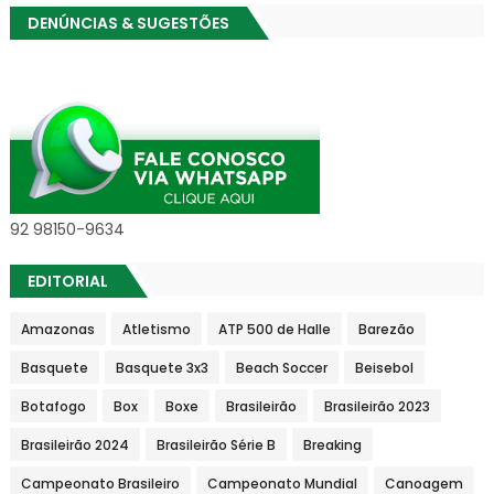
DENÚNCIAS & SUGESTÕES
92 98150-9634
EDITORIAL
Amazonas
Atletismo
ATP 500 de Halle
Barezão
Basquete
Basquete 3x3
Beach Soccer
Beisebol
Botafogo
Box
Boxe
Brasileirão
Brasileirão 2023
Brasileirão 2024
Brasileirão Série B
Breaking
Campeonato Brasileiro
Campeonato Mundial
Canoagem