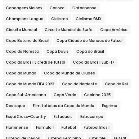
Canoagem Slalom
Carioca
Catarinense
Champions League
Ciclismo
Ciclismo BMX
Circuito Mundial
Circuito Mundial de Surfe
Copa América
Copa Betano do Brasil
Copa Cidade de Manaus de Futsal
Copa da Floresta
Copa Davis
Copa do Brasil
Copa do Brasil Sicredi de futsal
Copa do Brasil Sub-17
Copa do Mundo
Copa do Mundo de Clubes
Copa do Mundo FIFA 2023
Copa do Nordeste
Copa do Rei
Copa Sul-Americana
Copa Verde
Copinha 2025
Destaque
Elimitatórias da Copa do Mundo
Esgrima
Esqui Cross-Country
Estaduais
Extracampo
Fluminense
Fórmula 1
Futebol
Futebol Brasil
Futebol de Cegos
Futebol Feminino
Futevôlei
Futsal