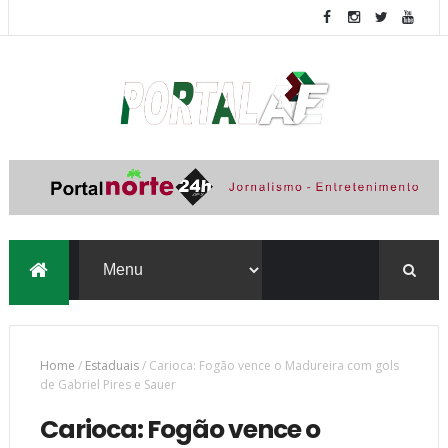
Home
/
Estaduais
/
Carioca: Fogão vence o Madureira com gols
de Gabriel Pires e Sauer
Carioca: Fogão vence o