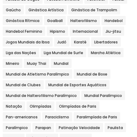
Gaúcho
Ginástica Artística
Ginástica de Trampolim
Ginástica Rítmica
Goalball
Halterofilismo
Handebol
Handebol Feminino
Hipismo
Internacional
Jiu-jitsu
Jogos Mundiais da Ibsa
Judô
Karatê
Libertadores
Liga das Nações
Liga Mundial de Surfe
Marcha Atlética
Mineiro
Muay Thai
Mundial
Mundial de Atletismo Paralímpico
Mundial de Boxe
Mundial de Clubes
Mundial de Esportes Aquáticos
Mundial de Halterofilismo Paralímpico
Mundial Paralímpico
Natação
Olimpíadas
Olimpíadas de Paris
Pan-americanos
Paraciclismo
Paralimpíada de Paris
Paralímpico
Parapan
Patinação Velocidade
Paulista