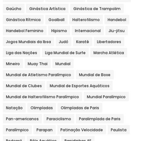
Gaúcho
Ginástica Artística
Ginástica de Trampolim
Ginástica Rítmica
Goalball
Halterofilismo
Handebol
Handebol Feminino
Hipismo
Internacional
Jiu-jitsu
Jogos Mundiais da Ibsa
Judô
Karatê
Libertadores
Liga das Nações
Liga Mundial de Surfe
Marcha Atlética
Mineiro
Muay Thai
Mundial
Mundial de Atletismo Paralímpico
Mundial de Boxe
Mundial de Clubes
Mundial de Esportes Aquáticos
Mundial de Halterofilismo Paralímpico
Mundial Paralímpico
Natação
Olimpíadas
Olimpíadas de Paris
Pan-americanos
Paraciclismo
Paralimpíada de Paris
Paralímpico
Parapan
Patinação Velocidade
Paulista
Podcast
Pólo Aquático
Rapidinhas AE