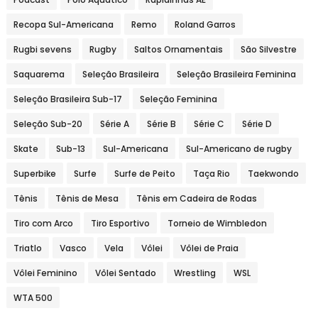
Recopa Sul-Americana
Remo
Roland Garros
Rugbi sevens
Rugby
Saltos Ornamentais
São Silvestre
Saquarema
Seleção Brasileira
Seleção Brasileira Feminina
Seleção Brasileira Sub-17
Seleção Feminina
Seleção Sub-20
Série A
Série B
Série C
Série D
Skate
Sub-13
Sul-Americana
Sul-Americano de rugby
Superbike
Surfe
Surfe de Peito
Taça Rio
Taekwondo
Tênis
Tênis de Mesa
Tênis em Cadeira de Rodas
Tiro com Arco
Tiro Esportivo
Torneio de Wimbledon
Triatlo
Vasco
Vela
Vôlei
Vôlei de Praia
Vôlei Feminino
Vôlei Sentado
Wrestling
WSL
WTA 500