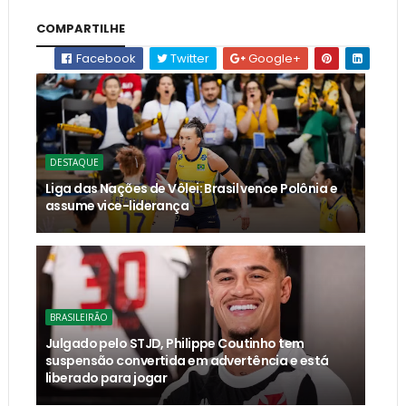
COMPARTILHE
Facebook
Twitter
Google+
DESTAQUE
Liga das Nações de Vôlei: Brasil vence Polônia e
assume vice-liderança
BRASILEIRÃO
Julgado pelo STJD, Philippe Coutinho tem
suspensão convertida em advertência e está
liberado para jogar