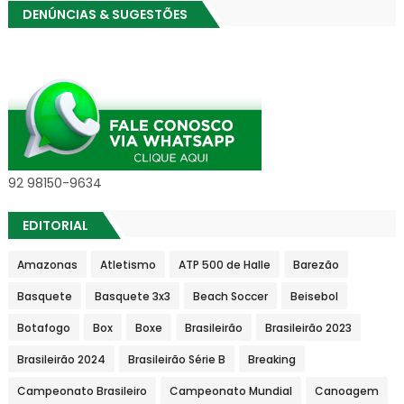
DENÚNCIAS & SUGESTÕES
92 98150-9634
EDITORIAL
Amazonas
Atletismo
ATP 500 de Halle
Barezão
Basquete
Basquete 3x3
Beach Soccer
Beisebol
Botafogo
Box
Boxe
Brasileirão
Brasileirão 2023
Brasileirão 2024
Brasileirão Série B
Breaking
Campeonato Brasileiro
Campeonato Mundial
Canoagem