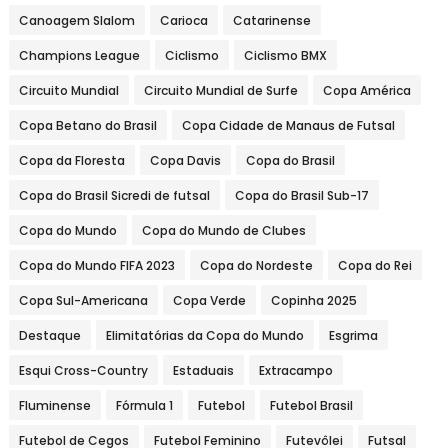
Canoagem Slalom
Carioca
Catarinense
Champions League
Ciclismo
Ciclismo BMX
Circuito Mundial
Circuito Mundial de Surfe
Copa América
Copa Betano do Brasil
Copa Cidade de Manaus de Futsal
Copa da Floresta
Copa Davis
Copa do Brasil
Copa do Brasil Sicredi de futsal
Copa do Brasil Sub-17
Copa do Mundo
Copa do Mundo de Clubes
Copa do Mundo FIFA 2023
Copa do Nordeste
Copa do Rei
Copa Sul-Americana
Copa Verde
Copinha 2025
Destaque
Elimitatórias da Copa do Mundo
Esgrima
Esqui Cross-Country
Estaduais
Extracampo
Fluminense
Fórmula 1
Futebol
Futebol Brasil
Futebol de Cegos
Futebol Feminino
Futevôlei
Futsal