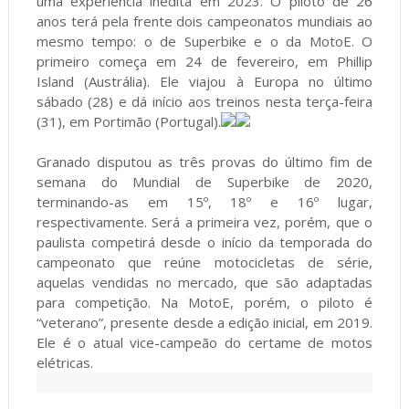
uma experiência inédita em 2023. O piloto de 26
anos terá pela frente dois campeonatos mundiais ao
mesmo tempo: o de Superbike e o da MotoE. O
primeiro começa em 24 de fevereiro, em Phillip
Island (Austrália). Ele viajou à Europa no último
sábado (28) e dá início aos treinos nesta terça-feira
(31), em Portimão (Portugal).
Granado disputou as três provas do último fim de
semana do Mundial de Superbike de 2020,
terminando-as em 15º, 18º e 16º lugar,
respectivamente. Será a primeira vez, porém, que o
paulista competirá desde o início da temporada do
campeonato que reúne motocicletas de série,
aquelas vendidas no mercado, que são adaptadas
para competição. Na MotoE, porém, o piloto é
“veterano”, presente desde a edição inicial, em 2019.
Ele é o atual vice-campeão do certame de motos
elétricas.