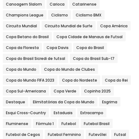
Canoagem Slalom
Carioca
Catarinense
Champions League
Ciclismo
Ciclismo BMX
Circuito Mundial
Circuito Mundial de Surfe
Copa América
Copa Betano do Brasil
Copa Cidade de Manaus de Futsal
Copa da Floresta
Copa Davis
Copa do Brasil
Copa do Brasil Sicredi de futsal
Copa do Brasil Sub-17
Copa do Mundo
Copa do Mundo de Clubes
Copa do Mundo FIFA 2023
Copa do Nordeste
Copa do Rei
Copa Sul-Americana
Copa Verde
Copinha 2025
Destaque
Elimitatórias da Copa do Mundo
Esgrima
Esqui Cross-Country
Estaduais
Extracampo
Fluminense
Fórmula 1
Futebol
Futebol Brasil
Futebol de Cegos
Futebol Feminino
Futevôlei
Futsal