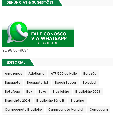
DENÚNCIAS & SUGESTÕES
92 98150-9634
EDITORIAL
Amazonas
Atletismo
ATP 500 de Halle
Barezão
Basquete
Basquete 3x3
Beach Soccer
Beisebol
Botafogo
Box
Boxe
Brasileirão
Brasileirão 2023
Brasileirão 2024
Brasileirão Série B
Breaking
Campeonato Brasileiro
Campeonato Mundial
Canoagem