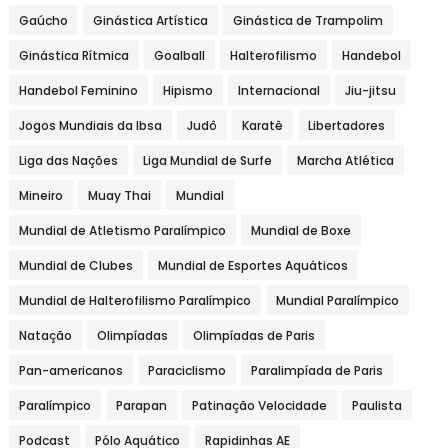
Gaúcho
Ginástica Artística
Ginástica de Trampolim
Ginástica Rítmica
Goalball
Halterofilismo
Handebol
Handebol Feminino
Hipismo
Internacional
Jiu-jitsu
Jogos Mundiais da Ibsa
Judô
Karatê
Libertadores
Liga das Nações
Liga Mundial de Surfe
Marcha Atlética
Mineiro
Muay Thai
Mundial
Mundial de Atletismo Paralímpico
Mundial de Boxe
Mundial de Clubes
Mundial de Esportes Aquáticos
Mundial de Halterofilismo Paralímpico
Mundial Paralímpico
Natação
Olimpíadas
Olimpíadas de Paris
Pan-americanos
Paraciclismo
Paralimpíada de Paris
Paralímpico
Parapan
Patinação Velocidade
Paulista
Podcast
Pólo Aquático
Rapidinhas AE