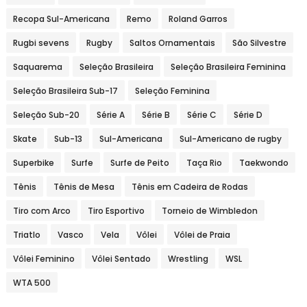
Recopa Sul-Americana
Remo
Roland Garros
Rugbi sevens
Rugby
Saltos Ornamentais
São Silvestre
Saquarema
Seleção Brasileira
Seleção Brasileira Feminina
Seleção Brasileira Sub-17
Seleção Feminina
Seleção Sub-20
Série A
Série B
Série C
Série D
Skate
Sub-13
Sul-Americana
Sul-Americano de rugby
Superbike
Surfe
Surfe de Peito
Taça Rio
Taekwondo
Tênis
Tênis de Mesa
Tênis em Cadeira de Rodas
Tiro com Arco
Tiro Esportivo
Torneio de Wimbledon
Triatlo
Vasco
Vela
Vôlei
Vôlei de Praia
Vôlei Feminino
Vôlei Sentado
Wrestling
WSL
WTA 500