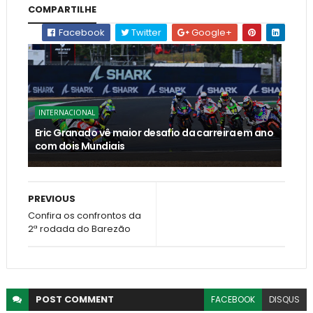
COMPARTILHE
Facebook
Twitter
Google+
INTERNACIONAL
Eric Granado vê maior desafio da carreira em ano
com dois Mundiais
PREVIOUS
Confira os confrontos da
2ª rodada do Barezão
POST
COMMENT
FACEBOOK
DISQUS