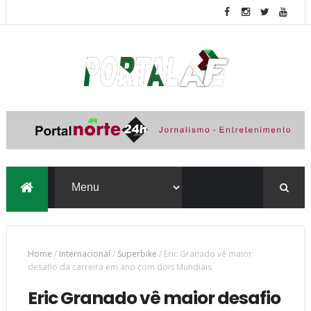
Home
/
Internacional
/
Superbike
/
Eric Granado vê maior
desafio da carreira em ano com dois Mundiais
Eric Granado vê maior desafio