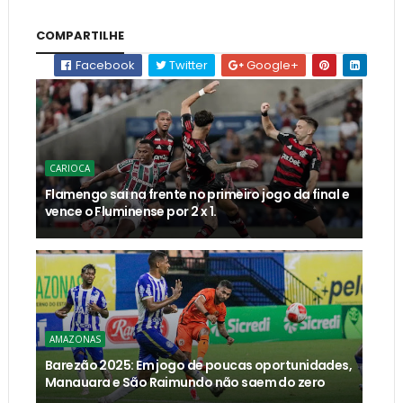
COMPARTILHE
Facebook
Twitter
Google+
CARIOCA
Flamengo sai na frente no primeiro jogo da final e
vence o Fluminense por 2 x 1.
AMAZONAS
Barezão 2025: Em jogo de poucas oportunidades,
Manauara e São Raimundo não saem do zero