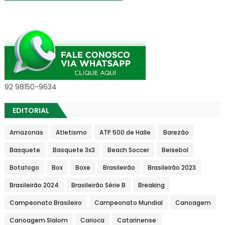
92 98150-9634
EDITORIAL
Amazonas
Atletismo
ATP 500 de Halle
Barezão
Basquete
Basquete 3x3
Beach Soccer
Beisebol
Botafogo
Box
Boxe
Brasileirão
Brasileirão 2023
Brasileirão 2024
Brasileirão Série B
Breaking
Campeonato Brasileiro
Campeonato Mundial
Canoagem
Canoagem Slalom
Carioca
Catarinense