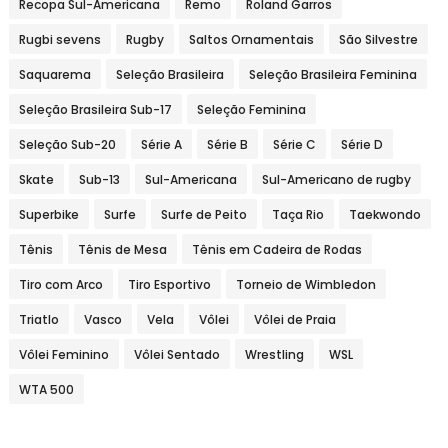
Recopa Sul-Americana
Remo
Roland Garros
Rugbi sevens
Rugby
Saltos Ornamentais
São Silvestre
Saquarema
Seleção Brasileira
Seleção Brasileira Feminina
Seleção Brasileira Sub-17
Seleção Feminina
Seleção Sub-20
Série A
Série B
Série C
Série D
Skate
Sub-13
Sul-Americana
Sul-Americano de rugby
Superbike
Surfe
Surfe de Peito
Taça Rio
Taekwondo
Tênis
Tênis de Mesa
Tênis em Cadeira de Rodas
Tiro com Arco
Tiro Esportivo
Torneio de Wimbledon
Triatlo
Vasco
Vela
Vôlei
Vôlei de Praia
Vôlei Feminino
Vôlei Sentado
Wrestling
WSL
WTA 500