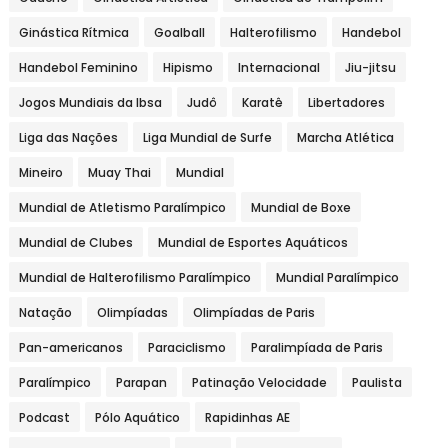
Ginástica Rítmica
Goalball
Halterofilismo
Handebol
Handebol Feminino
Hipismo
Internacional
Jiu-jitsu
Jogos Mundiais da Ibsa
Judô
Karatê
Libertadores
Liga das Nações
Liga Mundial de Surfe
Marcha Atlética
Mineiro
Muay Thai
Mundial
Mundial de Atletismo Paralímpico
Mundial de Boxe
Mundial de Clubes
Mundial de Esportes Aquáticos
Mundial de Halterofilismo Paralímpico
Mundial Paralímpico
Natação
Olimpíadas
Olimpíadas de Paris
Pan-americanos
Paraciclismo
Paralimpíada de Paris
Paralímpico
Parapan
Patinação Velocidade
Paulista
Podcast
Pólo Aquático
Rapidinhas AE