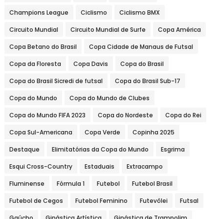
Champions League
Ciclismo
Ciclismo BMX
Circuito Mundial
Circuito Mundial de Surfe
Copa América
Copa Betano do Brasil
Copa Cidade de Manaus de Futsal
Copa da Floresta
Copa Davis
Copa do Brasil
Copa do Brasil Sicredi de futsal
Copa do Brasil Sub-17
Copa do Mundo
Copa do Mundo de Clubes
Copa do Mundo FIFA 2023
Copa do Nordeste
Copa do Rei
Copa Sul-Americana
Copa Verde
Copinha 2025
Destaque
Elimitatórias da Copa do Mundo
Esgrima
Esqui Cross-Country
Estaduais
Extracampo
Fluminense
Fórmula 1
Futebol
Futebol Brasil
Futebol de Cegos
Futebol Feminino
Futevôlei
Futsal
Gaúcho
Ginástica Artística
Ginástica de Trampolim