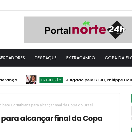
IBERTADORES
DESTAQUE
EXTRACAMPO
COPA DA FL
Julgado pelo STJD, Philippe Coutinho tem
BRASILEIRÃO
o bate Corinthians para alcançar final da Copa do Brasil
 para alcançar final da Copa