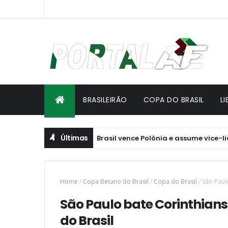
BRASILEIRÃO
COPA DO BRASIL
L
Últimas
 Nações de Vôlei: Brasil vence Polônia e assume vice-liderança
Home
/
Copa Betano do Brasil
/
Copa do Brasil
/
São Paul
São Paulo bate Corinthians
do Brasil