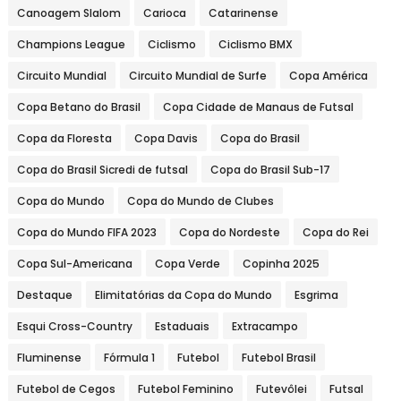
Canoagem Slalom
Carioca
Catarinense
Champions League
Ciclismo
Ciclismo BMX
Circuito Mundial
Circuito Mundial de Surfe
Copa América
Copa Betano do Brasil
Copa Cidade de Manaus de Futsal
Copa da Floresta
Copa Davis
Copa do Brasil
Copa do Brasil Sicredi de futsal
Copa do Brasil Sub-17
Copa do Mundo
Copa do Mundo de Clubes
Copa do Mundo FIFA 2023
Copa do Nordeste
Copa do Rei
Copa Sul-Americana
Copa Verde
Copinha 2025
Destaque
Elimitatórias da Copa do Mundo
Esgrima
Esqui Cross-Country
Estaduais
Extracampo
Fluminense
Fórmula 1
Futebol
Futebol Brasil
Futebol de Cegos
Futebol Feminino
Futevôlei
Futsal