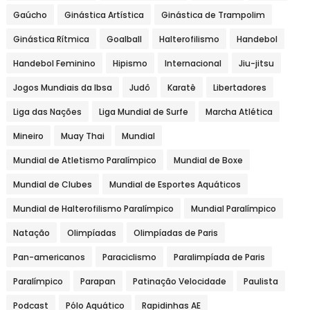
Gaúcho
Ginástica Artística
Ginástica de Trampolim
Ginástica Rítmica
Goalball
Halterofilismo
Handebol
Handebol Feminino
Hipismo
Internacional
Jiu-jitsu
Jogos Mundiais da Ibsa
Judô
Karatê
Libertadores
Liga das Nações
Liga Mundial de Surfe
Marcha Atlética
Mineiro
Muay Thai
Mundial
Mundial de Atletismo Paralímpico
Mundial de Boxe
Mundial de Clubes
Mundial de Esportes Aquáticos
Mundial de Halterofilismo Paralímpico
Mundial Paralímpico
Natação
Olimpíadas
Olimpíadas de Paris
Pan-americanos
Paraciclismo
Paralimpíada de Paris
Paralímpico
Parapan
Patinação Velocidade
Paulista
Podcast
Pólo Aquático
Rapidinhas AE