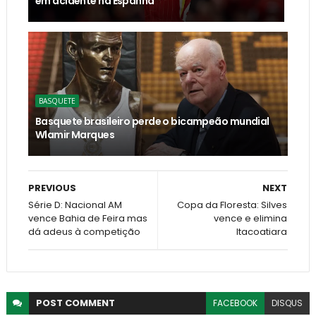
em acidente na Espanha
BASQUETE
Basquete brasileiro perde o bicampeão mundial
Wlamir Marques
PREVIOUS
NEXT
Série D: Nacional AM
Copa da Floresta: Silves
vence Bahia de Feira mas
vence e elimina
dá adeus à competição
Itacoatiara
POST
COMMENT
FACEBOOK
DISQUS