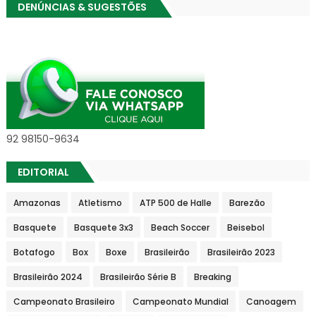
DENÚNCIAS & SUGESTÕES
92 98150-9634
EDITORIAL
Amazonas
Atletismo
ATP 500 de Halle
Barezão
Basquete
Basquete 3x3
Beach Soccer
Beisebol
Botafogo
Box
Boxe
Brasileirão
Brasileirão 2023
Brasileirão 2024
Brasileirão Série B
Breaking
Campeonato Brasileiro
Campeonato Mundial
Canoagem