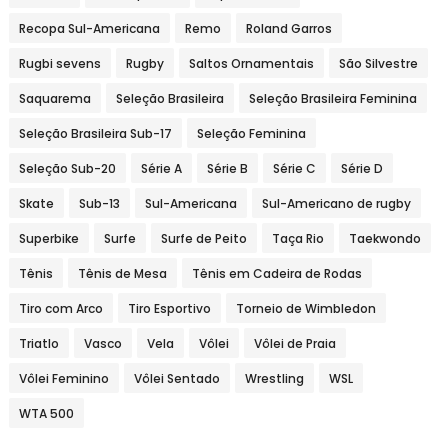
Recopa Sul-Americana
Remo
Roland Garros
Rugbi sevens
Rugby
Saltos Ornamentais
São Silvestre
Saquarema
Seleção Brasileira
Seleção Brasileira Feminina
Seleção Brasileira Sub-17
Seleção Feminina
Seleção Sub-20
Série A
Série B
Série C
Série D
Skate
Sub-13
Sul-Americana
Sul-Americano de rugby
Superbike
Surfe
Surfe de Peito
Taça Rio
Taekwondo
Tênis
Tênis de Mesa
Tênis em Cadeira de Rodas
Tiro com Arco
Tiro Esportivo
Torneio de Wimbledon
Triatlo
Vasco
Vela
Vôlei
Vôlei de Praia
Vôlei Feminino
Vôlei Sentado
Wrestling
WSL
WTA 500