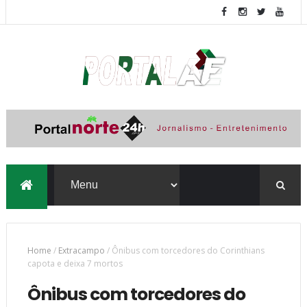
Home
/
Extracampo
/
Ônibus com torcedores do Corinthians
capota e deixa 7 mortos
Ônibus com torcedores do