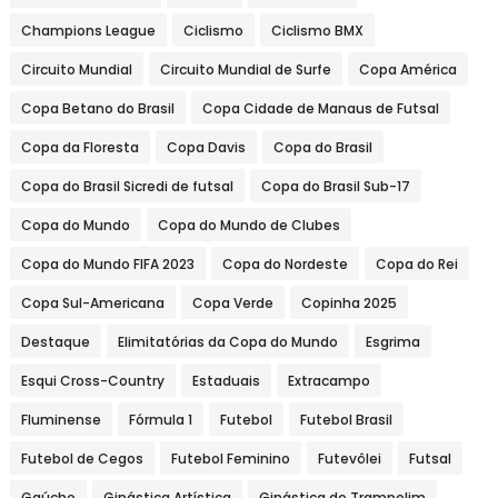
Champions League
Ciclismo
Ciclismo BMX
Circuito Mundial
Circuito Mundial de Surfe
Copa América
Copa Betano do Brasil
Copa Cidade de Manaus de Futsal
Copa da Floresta
Copa Davis
Copa do Brasil
Copa do Brasil Sicredi de futsal
Copa do Brasil Sub-17
Copa do Mundo
Copa do Mundo de Clubes
Copa do Mundo FIFA 2023
Copa do Nordeste
Copa do Rei
Copa Sul-Americana
Copa Verde
Copinha 2025
Destaque
Elimitatórias da Copa do Mundo
Esgrima
Esqui Cross-Country
Estaduais
Extracampo
Fluminense
Fórmula 1
Futebol
Futebol Brasil
Futebol de Cegos
Futebol Feminino
Futevôlei
Futsal
Gaúcho
Ginástica Artística
Ginástica de Trampolim