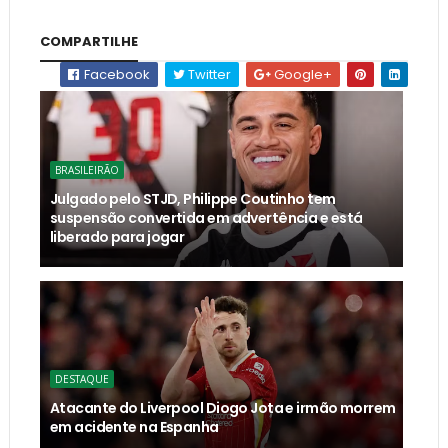
COMPARTILHE
Facebook
Twitter
Google+
BRASILEIRÃO
Julgado pelo STJD, Philippe Coutinho tem
suspensão convertida em advertência e está
liberado para jogar
DESTAQUE
Atacante do Liverpool Diogo Jota e irmão morrem
em acidente na Espanha