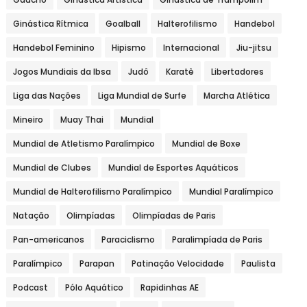
Ginástica Rítmica
Goalball
Halterofilismo
Handebol
Handebol Feminino
Hipismo
Internacional
Jiu-jitsu
Jogos Mundiais da Ibsa
Judô
Karatê
Libertadores
Liga das Nações
Liga Mundial de Surfe
Marcha Atlética
Mineiro
Muay Thai
Mundial
Mundial de Atletismo Paralímpico
Mundial de Boxe
Mundial de Clubes
Mundial de Esportes Aquáticos
Mundial de Halterofilismo Paralímpico
Mundial Paralímpico
Natação
Olimpíadas
Olimpíadas de Paris
Pan-americanos
Paraciclismo
Paralimpíada de Paris
Paralímpico
Parapan
Patinação Velocidade
Paulista
Podcast
Pólo Aquático
Rapidinhas AE