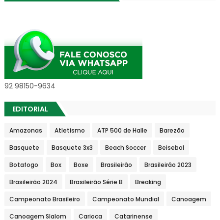
92 98150-9634
EDITORIAL
Amazonas
Atletismo
ATP 500 de Halle
Barezão
Basquete
Basquete 3x3
Beach Soccer
Beisebol
Botafogo
Box
Boxe
Brasileirão
Brasileirão 2023
Brasileirão 2024
Brasileirão Série B
Breaking
Campeonato Brasileiro
Campeonato Mundial
Canoagem
Canoagem Slalom
Carioca
Catarinense