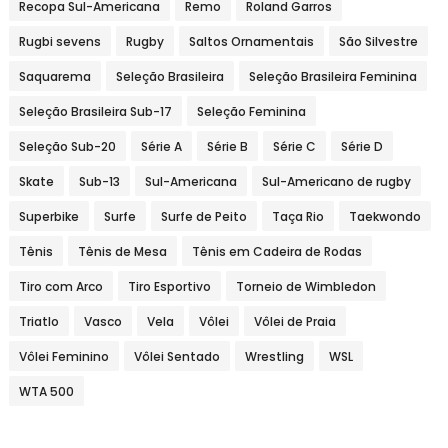
Recopa Sul-Americana
Remo
Roland Garros
Rugbi sevens
Rugby
Saltos Ornamentais
São Silvestre
Saquarema
Seleção Brasileira
Seleção Brasileira Feminina
Seleção Brasileira Sub-17
Seleção Feminina
Seleção Sub-20
Série A
Série B
Série C
Série D
Skate
Sub-13
Sul-Americana
Sul-Americano de rugby
Superbike
Surfe
Surfe de Peito
Taça Rio
Taekwondo
Tênis
Tênis de Mesa
Tênis em Cadeira de Rodas
Tiro com Arco
Tiro Esportivo
Torneio de Wimbledon
Triatlo
Vasco
Vela
Vôlei
Vôlei de Praia
Vôlei Feminino
Vôlei Sentado
Wrestling
WSL
WTA 500