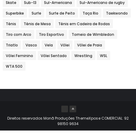
Skate
Sub-13
Sul-Americana
Sul-Americano de rugby
Superbike
Surfe
Surfe de Peito
Taça Rio
Taekwondo
Tênis
Tênis de Mesa
Tênis em Cadeira de Rodas
Tiro com Arco
Tiro Esportivo
Torneio de Wimbledon
Triatlo
Vasco
Vela
Vôlei
Vôlei de Praia
Vôlei Feminino
Vôlei Sentado
Wrestling
WSL
WTA 500
Direitos reservados Monã Produções
ThemeXpose
COMERCIAL: 92
98150 9634