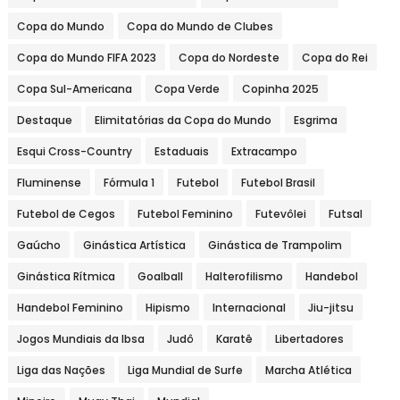
Copa do Mundo
Copa do Mundo de Clubes
Copa do Mundo FIFA 2023
Copa do Nordeste
Copa do Rei
Copa Sul-Americana
Copa Verde
Copinha 2025
Destaque
Elimitatórias da Copa do Mundo
Esgrima
Esqui Cross-Country
Estaduais
Extracampo
Fluminense
Fórmula 1
Futebol
Futebol Brasil
Futebol de Cegos
Futebol Feminino
Futevôlei
Futsal
Gaúcho
Ginástica Artística
Ginástica de Trampolim
Ginástica Rítmica
Goalball
Halterofilismo
Handebol
Handebol Feminino
Hipismo
Internacional
Jiu-jitsu
Jogos Mundiais da Ibsa
Judô
Karatê
Libertadores
Liga das Nações
Liga Mundial de Surfe
Marcha Atlética