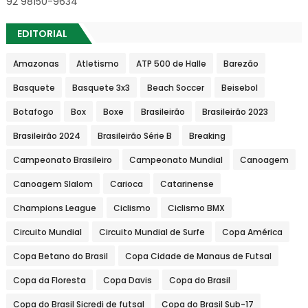
92 98150-9634
EDITORIAL
Amazonas
Atletismo
ATP 500 de Halle
Barezão
Basquete
Basquete 3x3
Beach Soccer
Beisebol
Botafogo
Box
Boxe
Brasileirão
Brasileirão 2023
Brasileirão 2024
Brasileirão Série B
Breaking
Campeonato Brasileiro
Campeonato Mundial
Canoagem
Canoagem Slalom
Carioca
Catarinense
Champions League
Ciclismo
Ciclismo BMX
Circuito Mundial
Circuito Mundial de Surfe
Copa América
Copa Betano do Brasil
Copa Cidade de Manaus de Futsal
Copa da Floresta
Copa Davis
Copa do Brasil
Copa do Brasil Sicredi de futsal
Copa do Brasil Sub-17