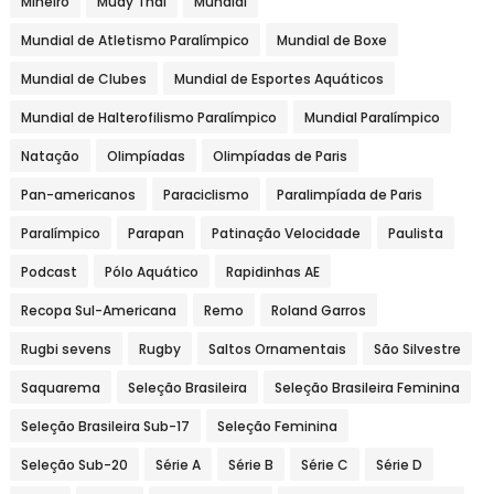
Mineiro
Muay Thai
Mundial
Mundial de Atletismo Paralímpico
Mundial de Boxe
Mundial de Clubes
Mundial de Esportes Aquáticos
Mundial de Halterofilismo Paralímpico
Mundial Paralímpico
Natação
Olimpíadas
Olimpíadas de Paris
Pan-americanos
Paraciclismo
Paralimpíada de Paris
Paralímpico
Parapan
Patinação Velocidade
Paulista
Podcast
Pólo Aquático
Rapidinhas AE
Recopa Sul-Americana
Remo
Roland Garros
Rugbi sevens
Rugby
Saltos Ornamentais
São Silvestre
Saquarema
Seleção Brasileira
Seleção Brasileira Feminina
Seleção Brasileira Sub-17
Seleção Feminina
Seleção Sub-20
Série A
Série B
Série C
Série D