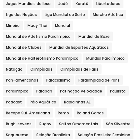
Jogos Mundiais da Ibsa
Judô
Karatê
Libertadores
Liga das Nações
Liga Mundial de Surfe
Marcha Atlética
Mineiro
Muay Thai
Mundial
Mundial de Atletismo Paralímpico
Mundial de Boxe
Mundial de Clubes
Mundial de Esportes Aquáticos
Mundial de Halterofilismo Paralímpico
Mundial Paralímpico
Natação
Olimpíadas
Olimpíadas de Paris
Pan-americanos
Paraciclismo
Paralimpíada de Paris
Paralímpico
Parapan
Patinação Velocidade
Paulista
Podcast
Pólo Aquático
Rapidinhas AE
Recopa Sul-Americana
Remo
Roland Garros
Rugbi sevens
Rugby
Saltos Ornamentais
São Silvestre
Saquarema
Seleção Brasileira
Seleção Brasileira Feminina