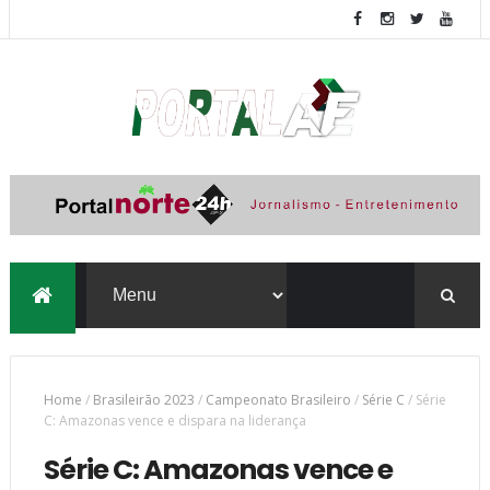
Home
/
Brasileirão 2023
/
Campeonato Brasileiro
/
Série C
/
Série
C: Amazonas vence e dispara na liderança
Série C: Amazonas vence e