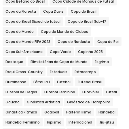
Copa Betano do Brasil
Copa Cidade de Manaus de Futsal
Copa da Floresta
Copa Davis
Copa do Brasil
Copa do Brasil Sicredi de futsal
Copa do Brasil Sub-17
Copa do Mundo
Copa do Mundo de Clubes
Copa do Mundo FIFA 2023
Copa do Nordeste
Copa do Rei
Copa Sul-Americana
Copa Verde
Copinha 2025
Destaque
Elimitatórias da Copa do Mundo
Esgrima
Esqui Cross-Country
Estaduais
Extracampo
Fluminense
Fórmula 1
Futebol
Futebol Brasil
Futebol de Cegos
Futebol Feminino
Futevôlei
Futsal
Gaúcho
Ginástica Artística
Ginástica de Trampolim
Ginástica Rítmica
Goalball
Halterofilismo
Handebol
Handebol Feminino
Hipismo
Internacional
Jiu-jitsu