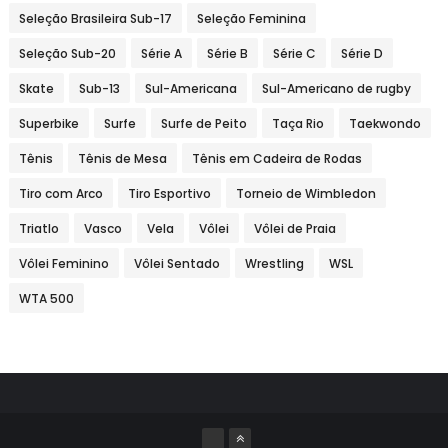
Seleção Brasileira Sub-17
Seleção Feminina
Seleção Sub-20
Série A
Série B
Série C
Série D
Skate
Sub-13
Sul-Americana
Sul-Americano de rugby
Superbike
Surfe
Surfe de Peito
Taça Rio
Taekwondo
Tênis
Tênis de Mesa
Tênis em Cadeira de Rodas
Tiro com Arco
Tiro Esportivo
Torneio de Wimbledon
Triatlo
Vasco
Vela
Vôlei
Vôlei de Praia
Vôlei Feminino
Vôlei Sentado
Wrestling
WSL
WTA 500