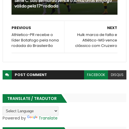
Série C: São Bernardo vence o Amazonas em jogo
válido pela 17ª rodada
PREVIOUS
NEXT
Athletico-PR recebe o
Hulk marca de falta e
líder Botafogo pela nona
Atlético-MG vence
rodada do Brasileirão
clássico com Cruzeiro
POST
COMMENT
FACEBOOK
DISQUS
TRANSLATE / TRADUTOR
Powered by
Translate