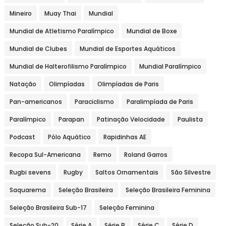
Mineiro
Muay Thai
Mundial
Mundial de Atletismo Paralímpico
Mundial de Boxe
Mundial de Clubes
Mundial de Esportes Aquáticos
Mundial de Halterofilismo Paralímpico
Mundial Paralímpico
Natação
Olimpíadas
Olimpíadas de Paris
Pan-americanos
Paraciclismo
Paralimpíada de Paris
Paralímpico
Parapan
Patinação Velocidade
Paulista
Podcast
Pólo Aquático
Rapidinhas AE
Recopa Sul-Americana
Remo
Roland Garros
Rugbi sevens
Rugby
Saltos Ornamentais
São Silvestre
Saquarema
Seleção Brasileira
Seleção Brasileira Feminina
Seleção Brasileira Sub-17
Seleção Feminina
Seleção Sub-20
Série A
Série B
Série C
Série D