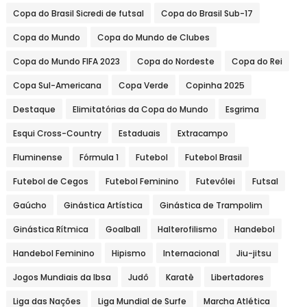
Copa do Brasil Sicredi de futsal
Copa do Brasil Sub-17
Copa do Mundo
Copa do Mundo de Clubes
Copa do Mundo FIFA 2023
Copa do Nordeste
Copa do Rei
Copa Sul-Americana
Copa Verde
Copinha 2025
Destaque
Elimitatórias da Copa do Mundo
Esgrima
Esqui Cross-Country
Estaduais
Extracampo
Fluminense
Fórmula 1
Futebol
Futebol Brasil
Futebol de Cegos
Futebol Feminino
Futevôlei
Futsal
Gaúcho
Ginástica Artística
Ginástica de Trampolim
Ginástica Rítmica
Goalball
Halterofilismo
Handebol
Handebol Feminino
Hipismo
Internacional
Jiu-jitsu
Jogos Mundiais da Ibsa
Judô
Karatê
Libertadores
Liga das Nações
Liga Mundial de Surfe
Marcha Atlética