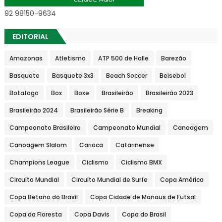
92 98150-9634
EDITORIAL
Amazonas
Atletismo
ATP 500 de Halle
Barezão
Basquete
Basquete 3x3
Beach Soccer
Beisebol
Botafogo
Box
Boxe
Brasileirão
Brasileirão 2023
Brasileirão 2024
Brasileirão Série B
Breaking
Campeonato Brasileiro
Campeonato Mundial
Canoagem
Canoagem Slalom
Carioca
Catarinense
Champions League
Ciclismo
Ciclismo BMX
Circuito Mundial
Circuito Mundial de Surfe
Copa América
Copa Betano do Brasil
Copa Cidade de Manaus de Futsal
Copa da Floresta
Copa Davis
Copa do Brasil