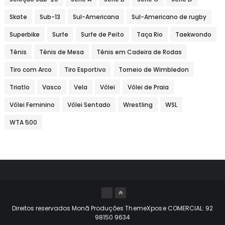
Skate
Sub-13
Sul-Americana
Sul-Americano de rugby
Superbike
Surfe
Surfe de Peito
Taça Rio
Taekwondo
Tênis
Tênis de Mesa
Tênis em Cadeira de Rodas
Tiro com Arco
Tiro Esportivo
Torneio de Wimbledon
Triatlo
Vasco
Vela
Vôlei
Vôlei de Praia
Vôlei Feminino
Vôlei Sentado
Wrestling
WSL
WTA 500
Direitos reservados Monã Produções
ThemeXpose
COMERCIAL: 92
98150 9634