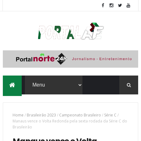
Home
/
Brasileirão 2023
/
Campeonato Brasileiro
/
Série C
/
Manaus vence o Volta Redonda pela sexta rodada da Série C do
Brasileirão