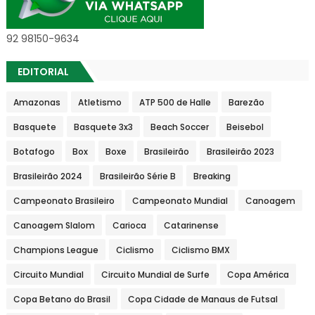
92 98150-9634
EDITORIAL
Amazonas
Atletismo
ATP 500 de Halle
Barezão
Basquete
Basquete 3x3
Beach Soccer
Beisebol
Botafogo
Box
Boxe
Brasileirão
Brasileirão 2023
Brasileirão 2024
Brasileirão Série B
Breaking
Campeonato Brasileiro
Campeonato Mundial
Canoagem
Canoagem Slalom
Carioca
Catarinense
Champions League
Ciclismo
Ciclismo BMX
Circuito Mundial
Circuito Mundial de Surfe
Copa América
Copa Betano do Brasil
Copa Cidade de Manaus de Futsal