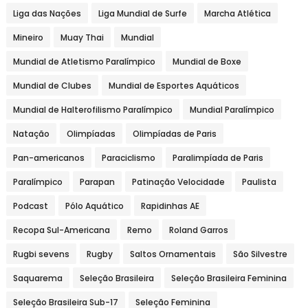
Liga das Nações
Liga Mundial de Surfe
Marcha Atlética
Mineiro
Muay Thai
Mundial
Mundial de Atletismo Paralímpico
Mundial de Boxe
Mundial de Clubes
Mundial de Esportes Aquáticos
Mundial de Halterofilismo Paralímpico
Mundial Paralímpico
Natação
Olimpíadas
Olimpíadas de Paris
Pan-americanos
Paraciclismo
Paralimpíada de Paris
Paralímpico
Parapan
Patinação Velocidade
Paulista
Podcast
Pólo Aquático
Rapidinhas AE
Recopa Sul-Americana
Remo
Roland Garros
Rugbi sevens
Rugby
Saltos Ornamentais
São Silvestre
Saquarema
Seleção Brasileira
Seleção Brasileira Feminina
Seleção Brasileira Sub-17
Seleção Feminina