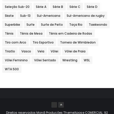
Seleção Sub-20
Série A
Série B
Série C
Série D
Skate
Sub-13
Sul-Americana
Sul-Americano de rugby
Superbike
Surfe
Surfe de Peito
Taça Rio
Taekwondo
Tênis
Tênis de Mesa
Tênis em Cadeira de Rodas
Tiro com Arco
Tiro Esportivo
Torneio de Wimbledon
Triatlo
Vasco
Vela
Vôlei
Vôlei de Praia
Vôlei Feminino
Vôlei Sentado
Wrestling
WSL
WTA 500
Direitos reservados Monã Produções
ThemeXpose
COMERCIAL: 92