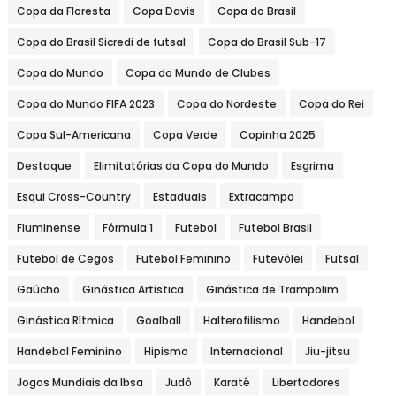
Copa da Floresta
Copa Davis
Copa do Brasil
Copa do Brasil Sicredi de futsal
Copa do Brasil Sub-17
Copa do Mundo
Copa do Mundo de Clubes
Copa do Mundo FIFA 2023
Copa do Nordeste
Copa do Rei
Copa Sul-Americana
Copa Verde
Copinha 2025
Destaque
Elimitatórias da Copa do Mundo
Esgrima
Esqui Cross-Country
Estaduais
Extracampo
Fluminense
Fórmula 1
Futebol
Futebol Brasil
Futebol de Cegos
Futebol Feminino
Futevôlei
Futsal
Gaúcho
Ginástica Artística
Ginástica de Trampolim
Ginástica Rítmica
Goalball
Halterofilismo
Handebol
Handebol Feminino
Hipismo
Internacional
Jiu-jitsu
Jogos Mundiais da Ibsa
Judô
Karatê
Libertadores