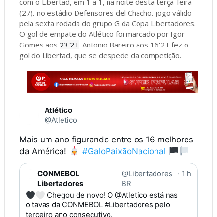
com o Libertad, em 1 a 1, na noite desta terça-feira
(27), no estádio Defensores del Chacho, jogo válido
pela sexta rodada do grupo G da Copa Libertadores.
O gol de empate do Atlético foi marcado por Igor
Gomes aos
23'2T
. Antonio Bareiro aos 16'2T fez o
gol do Libertad, que se despede da competição.
Atlético
@Atletico
Mais um ano figurando entre os 16 melhores
da América!
#GaloPaixãoNacional
C
CONMEBOL
@Libertadores
·
1 h
o
Libertadores
BR
m
Chegou de novo! O
@Atletico
está nas
e
oitavas da CONMEBOL
#Libertadores
pelo
n
terceiro ano consecutivo.
t