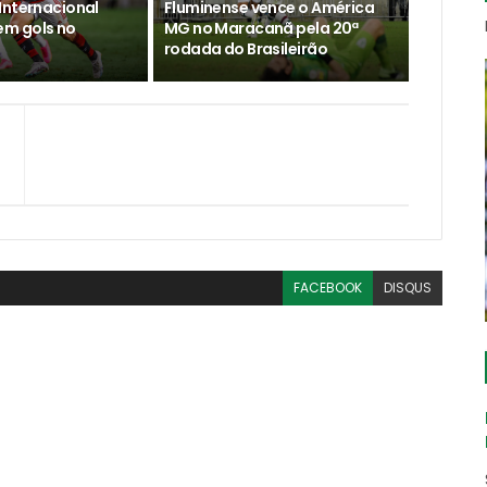
Internacional
Fluminense vence o América
m gols no
MG no Maracanã pela 20ª
rodada do Brasileirão
m
FACEBOOK
DISQUS