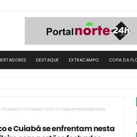
IBERTADORES
DESTAQUE
EXTRACAMPO
COPA DA FL
/
Brasileirão 12ª rodada: Vasco e Cuiabá se enfrentam nesta
sco e Cuiabá se enfrentam nesta