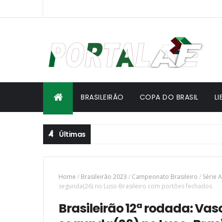
BRASILEIRÃO
COPA DO BRASIL
L
Últimas
Home
/
Brasileirão 2023
/
Campeonato Brasileiro
/
Série A
segunda(26) no Luso-Brasileiro com portões fechados
Brasileirão 12ª rodada: Va