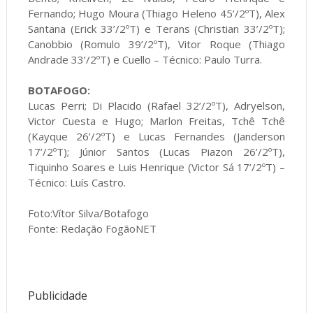
Fernando; Hugo Moura (Thiago Heleno 45’/2ºT), Alex
Santana (Erick 33’/2ºT) e Terans (Christian 33’/2ºT);
Canobbio (Romulo 39’/2ºT), Vitor Roque (Thiago
Andrade 33’/2ºT) e Cuello – Técnico: Paulo Turra.
BOTAFOGO:
Lucas Perri; Di Placido (Rafael 32’/2ºT), Adryelson,
Victor Cuesta e Hugo; Marlon Freitas, Tchê Tchê
(Kayque 26’/2ºT) e Lucas Fernandes (Janderson
17’/2ºT); Júnior Santos (Lucas Piazon 26’/2ºT),
Tiquinho Soares e Luis Henrique (Victor Sá 17’/2ºT) –
Técnico: Luís Castro.
Foto:Vítor Silva/Botafogo
Fonte: Redação FogãoNET
Publicidade