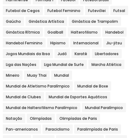
Futebol de Cegos
Futebol Feminino
Futevôlei
Futsal
Gaúcho
Ginástica Artística
Ginástica de Trampolim
Ginástica Rítmica
Goalball
Halterofilismo
Handebol
Handebol Feminino
Hipismo
Internacional
Jiu-jitsu
Jogos Mundiais da Ibsa
Judô
Karatê
Libertadores
Liga das Nações
Liga Mundial de Surfe
Marcha Atlética
Mineiro
Muay Thai
Mundial
Mundial de Atletismo Paralímpico
Mundial de Boxe
Mundial de Clubes
Mundial de Esportes Aquáticos
Mundial de Halterofilismo Paralímpico
Mundial Paralímpico
Natação
Olimpíadas
Olimpíadas de Paris
Pan-americanos
Paraciclismo
Paralimpíada de Paris