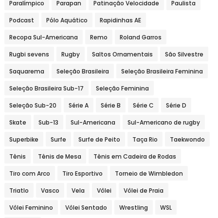
Paralímpico
Parapan
Patinação Velocidade
Paulista
Podcast
Pólo Aquático
Rapidinhas AE
Recopa Sul-Americana
Remo
Roland Garros
Rugbi sevens
Rugby
Saltos Ornamentais
São Silvestre
Saquarema
Seleção Brasileira
Seleção Brasileira Feminina
Seleção Brasileira Sub-17
Seleção Feminina
Seleção Sub-20
Série A
Série B
Série C
Série D
Skate
Sub-13
Sul-Americana
Sul-Americano de rugby
Superbike
Surfe
Surfe de Peito
Taça Rio
Taekwondo
Tênis
Tênis de Mesa
Tênis em Cadeira de Rodas
Tiro com Arco
Tiro Esportivo
Torneio de Wimbledon
Triatlo
Vasco
Vela
Vôlei
Vôlei de Praia
Vôlei Feminino
Vôlei Sentado
Wrestling
WSL