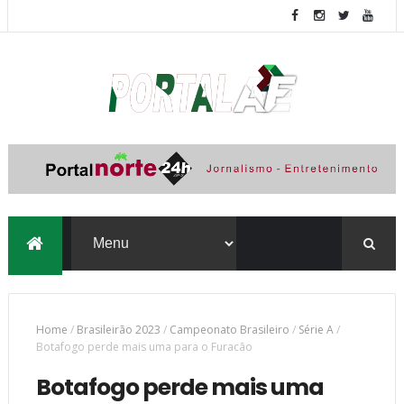
Home
/
Brasileirão 2023
/
Campeonato Brasileiro
/
Série A
/
Botafogo perde mais uma para o Furacão
Botafogo perde mais uma