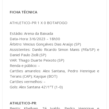
FICHA TÉCNICA
ATHLETICO-PR 1 X 0 BOTAFOGO
Estádio: Arena da Baixada
Data-Hora: 3/6/2023 – 18h30
Árbitro: Vinicius Gonçalves Dias Araújo (SP)
Assistentes: Danilo Ricardo Simon Manis (Fifa/SP) e
Daniel Paulo Ziolli (SP)
VAR: Thiago Duarte Peixoto (SP)
Renda e público: –
Cartões amarelos: Alex Santana, Pedro Henrique e
Terans (CAP); Kayque (BOT)
Cartões vermelhos: –
Gols: Alex Santana 42’/1ºT (1-0)
ATHLETICO-PR
:
Bento; Khellven, Zé Ivaldo, Pedro Henrique e