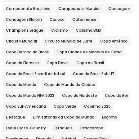
Campeonato Brasileiro
Campeonato Mundial
Canoagem
Canoagem Slalom
Carioca
Catarinense
Champions League
Ciclismo
Ciclismo BMX
Circuito Mundial
Circuito Mundial de Surfe
Copa América
Copa Betano do Brasil
Copa Cidade de Manaus de Futsal
Copa da Floresta
Copa Davis
Copa do Brasil
Copa do Brasil Sicredi de futsal
Copa do Brasil Sub-17
Copa do Mundo
Copa do Mundo de Clubes
Copa do Mundo FIFA 2023
Copa do Nordeste
Copa do Rei
Copa Sul-Americana
Copa Verde
Copinha 2025
Destaque
Elimitatórias da Copa do Mundo
Esgrima
Esqui Cross-Country
Estaduais
Extracampo
Fluminense
Fórmula 1
Futebol
Futebol Brasil