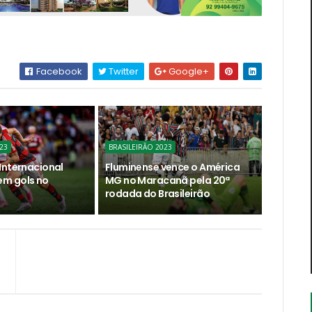
Facebook
Twitter
Google+
23
BRASILEIRÃO 2023
Internacional
Fluminense vence o América
m gols no
MG no Maracanã pela 20ª
rodada do Brasileirão