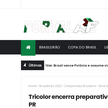
BRASILEIRÃO
COPA DO BRASIL
L
Últimas
ga das Nações de Vôlei: Brasil vence Polônia e assume vice-lide
Home
/
Brasileirão 2023
/
Campeonato Brasileiro
/
Série A
Tricolor encerra preparativ
PR