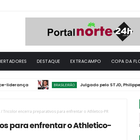
IBERTADORES
DESTAQUE
EXTRACAMPO
COPA DA FL
rança
Julgado pelo STJD, Philippe Coutin
BRASILEIRÃO
/
Tricolor encerra preparativos para enfrentar o Athletico-PR
os para enfrentar o Athletico-