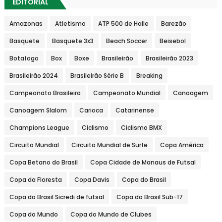
EDITORIAL
Amazonas
Atletismo
ATP 500 de Halle
Barezão
Basquete
Basquete 3x3
Beach Soccer
Beisebol
Botafogo
Box
Boxe
Brasileirão
Brasileirão 2023
Brasileirão 2024
Brasileirão Série B
Breaking
Campeonato Brasileiro
Campeonato Mundial
Canoagem
Canoagem Slalom
Carioca
Catarinense
Champions League
Ciclismo
Ciclismo BMX
Circuito Mundial
Circuito Mundial de Surfe
Copa América
Copa Betano do Brasil
Copa Cidade de Manaus de Futsal
Copa da Floresta
Copa Davis
Copa do Brasil
Copa do Brasil Sicredi de futsal
Copa do Brasil Sub-17
Copa do Mundo
Copa do Mundo de Clubes