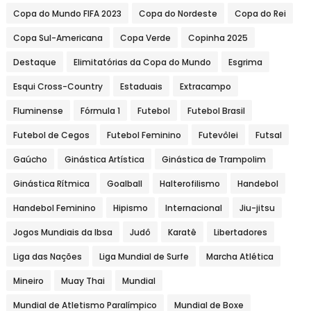
Copa do Mundo FIFA 2023
Copa do Nordeste
Copa do Rei
Copa Sul-Americana
Copa Verde
Copinha 2025
Destaque
Elimitatórias da Copa do Mundo
Esgrima
Esqui Cross-Country
Estaduais
Extracampo
Fluminense
Fórmula 1
Futebol
Futebol Brasil
Futebol de Cegos
Futebol Feminino
Futevôlei
Futsal
Gaúcho
Ginástica Artística
Ginástica de Trampolim
Ginástica Rítmica
Goalball
Halterofilismo
Handebol
Handebol Feminino
Hipismo
Internacional
Jiu-jitsu
Jogos Mundiais da Ibsa
Judô
Karatê
Libertadores
Liga das Nações
Liga Mundial de Surfe
Marcha Atlética
Mineiro
Muay Thai
Mundial
Mundial de Atletismo Paralímpico
Mundial de Boxe