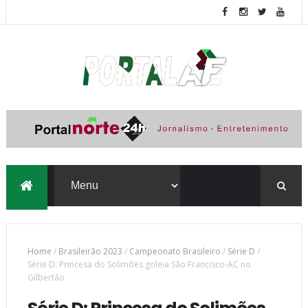
Home
/
Brasileirão 2023
/
Campeonato Brasileiro
/
Série D
/
Série D: Princesa do Solimões goleia São Francisco-AC no
Gilbertão