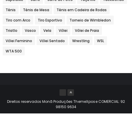
Tênis
Tênis de Mesa
Tênis em Cadeira de Rodas
Tiro com Arco
Tiro Esportivo
Torneio de Wimbledon
Triatlo
Vasco
Vela
Vôlei
Vôlei de Praia
Vôlei Feminino
Vôlei Sentado
Wrestling
WSL
WTA 500
Direitos reservados Monã Produções
ThemeXpose
COMERCIAL: 92
98150 9634