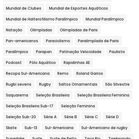
Mundial de Clubes
Mundial de Esportes Aquáticos
Mundial de Halterofilismo Paralímpico
Mundial Paralímpico
Natação
Olimpíadas
Olimpíadas de Paris
Pan-americanos
Paraciclismo
Paralimpíada de Paris
Paralímpico
Parapan
Patinação Velocidade
Paulista
Podcast
Pólo Aquático
Rapidinhas AE
Recopa Sul-Americana
Remo
Roland Garros
Rugbi sevens
Rugby
Saltos Ornamentais
São Silvestre
Saquarema
Seleção Brasileira
Seleção Brasileira Feminina
Seleção Brasileira Sub-17
Seleção Feminina
Seleção Sub-20
Série A
Série B
Série C
Série D
Skate
Sub-13
Sul-Americana
Sul-Americano de rugby
Superbike
Surfe
Surfe de Peito
Taça Rio
Taekwondo