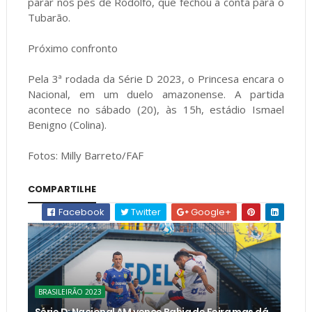
parar nos pés de Rodolfo, que fechou a conta para o
Tubarão.
Próximo confronto
Pela 3ª rodada da Série D 2023, o Princesa encara o
Nacional, em um duelo amazonense. A partida
acontece no sábado (20), às 15h, estádio Ismael
Benigno (Colina).
Fotos: Milly Barreto/FAF
COMPARTILHE
Facebook
Twitter
Google+
BRASILEIRÃO 2023
Série D: Nacional AM vence Bahia de Feira mas dá