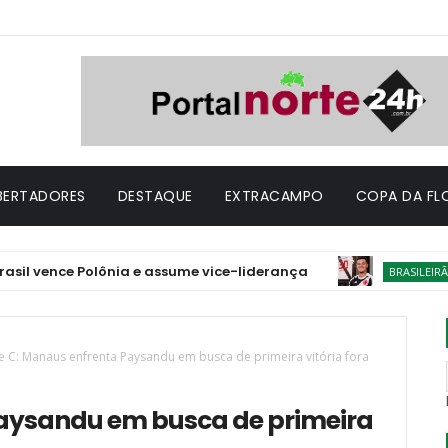
IBERTADORES
DESTAQUE
EXTRACAMPO
COPA DA FL
nce Polônia e assume vice-liderança
Julga
BRASILEIRÃO
ie C: Manaus enfrenta Paysandu em busca de primeira vitória fora
Paysandu em busca de primeira