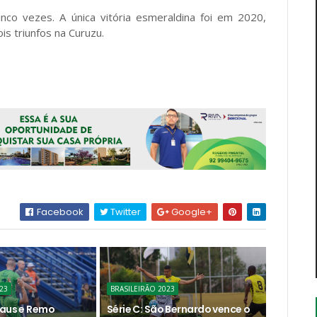
inco vezes. A única vitória esmeraldina foi em 2020,
s triunfos na Curuzu.
Facebook
Twitter
Google+
23
BRASILEIRÃO 2023
naus e Remo
Série C: São Bernardo vence o