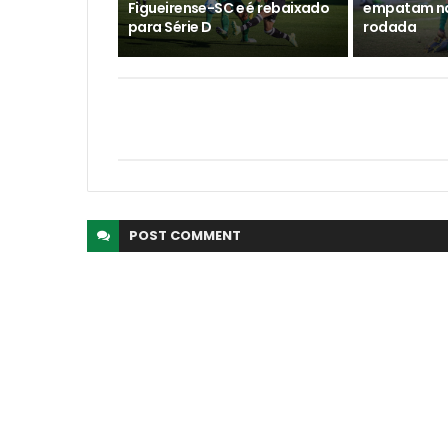
Figueirense-SC e é rebaixado
empatam na 
para Série D
rodada
POST
COMMENT