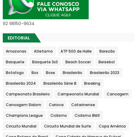
92 98150-9634
EDITORIAL
Amazonas
Atletismo
ATP 500 de Halle
Barezão
Basquete
Basquete 3x3
Beach Soccer
Beisebol
Botafogo
Box
Boxe
Brasileirão
Brasileirão 2023
Brasileirão 2024
Brasileirão Série B
Breaking
Campeonato Brasileiro
Campeonato Mundial
Canoagem
Canoagem Slalom
Carioca
Catarinense
Champions League
Ciclismo
Ciclismo BMX
Circuito Mundial
Circuito Mundial de Surfe
Copa América
Copa Betano do Brasil
Copa Cidade de Manaus de Futsal