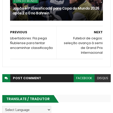
COPA DO MUNDO
Japão é 1º classificado para Copa do Mundo 2026
após 2 a 0 no Bahrein
PREVIOUS
NEXT
Libertadores: Fla pega
Futebol de cegos:
Ñublense para tentar
seleção avança à semi
encaminhar classificação
de Grand Prix
Internacional
POST
COMMENT
FACEBOOK
DISQUS
TRANSLATE / TRADUTOR