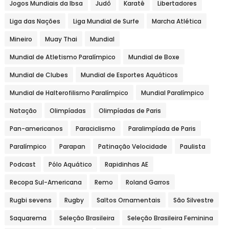
Jogos Mundiais da Ibsa
Judô
Karatê
Libertadores
Liga das Nações
Liga Mundial de Surfe
Marcha Atlética
Mineiro
Muay Thai
Mundial
Mundial de Atletismo Paralímpico
Mundial de Boxe
Mundial de Clubes
Mundial de Esportes Aquáticos
Mundial de Halterofilismo Paralímpico
Mundial Paralímpico
Natação
Olimpíadas
Olimpíadas de Paris
Pan-americanos
Paraciclismo
Paralimpíada de Paris
Paralímpico
Parapan
Patinação Velocidade
Paulista
Podcast
Pólo Aquático
Rapidinhas AE
Recopa Sul-Americana
Remo
Roland Garros
Rugbi sevens
Rugby
Saltos Ornamentais
São Silvestre
Saquarema
Seleção Brasileira
Seleção Brasileira Feminina