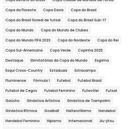
Copa da Floresta
Copa Davis
Copa do Brasil
Copa do Brasil Sicredi de futsal
Copa do Brasil Sub-17
Copa do Mundo
Copa do Mundo de Clubes
Copa do Mundo FIFA 2023
Copa do Nordeste
Copa do Rei
Copa Sul-Americana
Copa Verde
Copinha 2025
Destaque
Elimitatórias da Copa do Mundo
Esgrima
Esqui Cross-Country
Estaduais
Extracampo
Fluminense
Fórmula 1
Futebol
Futebol Brasil
Futebol de Cegos
Futebol Feminino
Futevôlei
Futsal
Gaúcho
Ginástica Artística
Ginástica de Trampolim
Ginástica Rítmica
Goalball
Halterofilismo
Handebol
Handebol Feminino
Hipismo
Internacional
Jiu-jitsu