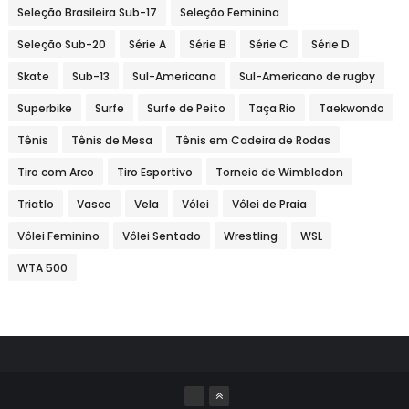
Seleção Brasileira Sub-17
Seleção Feminina
Seleção Sub-20
Série A
Série B
Série C
Série D
Skate
Sub-13
Sul-Americana
Sul-Americano de rugby
Superbike
Surfe
Surfe de Peito
Taça Rio
Taekwondo
Tênis
Tênis de Mesa
Tênis em Cadeira de Rodas
Tiro com Arco
Tiro Esportivo
Torneio de Wimbledon
Triatlo
Vasco
Vela
Vôlei
Vôlei de Praia
Vôlei Feminino
Vôlei Sentado
Wrestling
WSL
WTA 500