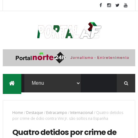
Home
/
Destaque
/
Extracampo
/
Internacional
/
Quatro detidos
por crime de ódio contra Vini Jr. são soltos na Espanha
Quatro detidos por crime de