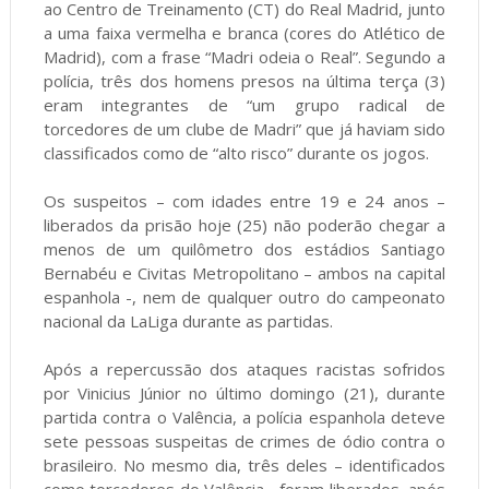
ao Centro de Treinamento (CT) do Real Madrid, junto
a uma faixa vermelha e branca (cores do Atlético de
Madrid), com a frase “Madri odeia o Real”. Segundo a
polícia, três dos homens presos na última terça (3)
eram integrantes de “um grupo radical de
torcedores de um clube de Madri” que já haviam sido
classificados como de “alto risco” durante os jogos.
Os suspeitos – com idades entre 19 e 24 anos –
liberados da prisão hoje (25) não poderão chegar a
menos de um quilômetro dos estádios Santiago
Bernabéu e Civitas Metropolitano – ambos na capital
espanhola -, nem de qualquer outro do campeonato
nacional da LaLiga durante as partidas.
Após a repercussão dos ataques racistas sofridos
por Vinicius Júnior no último domingo (21), durante
partida contra o Valência, a polícia espanhola deteve
sete pessoas suspeitas de crimes de ódio contra o
brasileiro. No mesmo dia, três deles – identificados
como torcedores do Valência - foram liberados, após