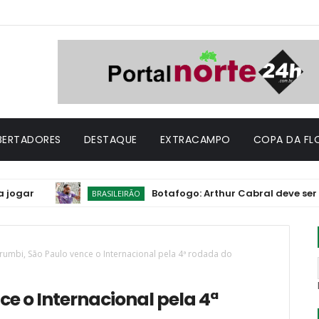
IBERTADORES
DESTAQUE
EXTRACAMPO
COPA DA FL
Botafogo: Arthur Cabral deve ser titular c
BRASILEIRÃO
umbi, São Paulo vence o Internacional pela 4ª rodada do
e o Internacional pela 4ª