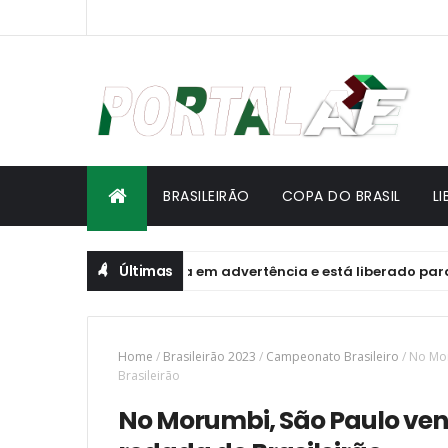
BRASILEIRÃO
COPA DO BRASIL
L
Últimas
pensão convertida em advertência e está liberado para jogar
Home
/
Brasileirão 2023
/
Campeonato Brasileiro
/
No Mor
Brasileirão
No Morumbi, São Paulo venc