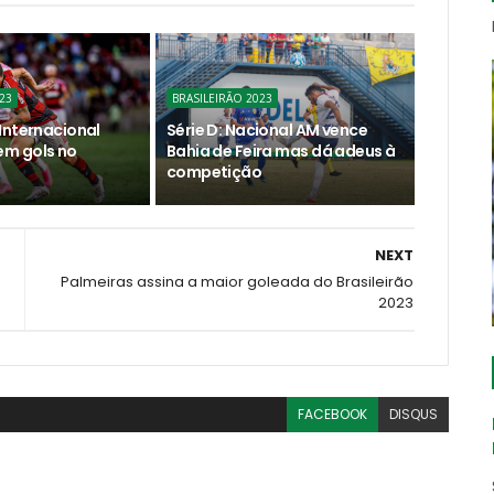
23
BRASILEIRÃO 2023
Internacional
Série D: Nacional AM vence
m gols no
Bahia de Feira mas dá adeus à
competição
NEXT
Palmeiras assina a maior goleada do Brasileirão
2023
FACEBOOK
DISQUS