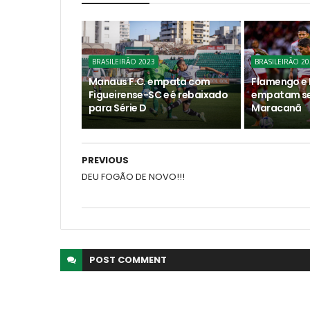
BRASILEIRÃO 2023
BRASILEIRÃO 20
Manaus F.C. empata com
Flamengo e 
Figueirense-SC e é rebaixado
empatam se
para Série D
Maracanã
PREVIOUS
DEU FOGÃO DE NOVO!!!
POST
COMMENT