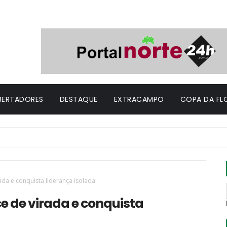
IBERTADORES
DESTAQUE
EXTRACAMPO
COPA DA FL
DES
ada e conquista liderança isolada!
e de virada e conquista