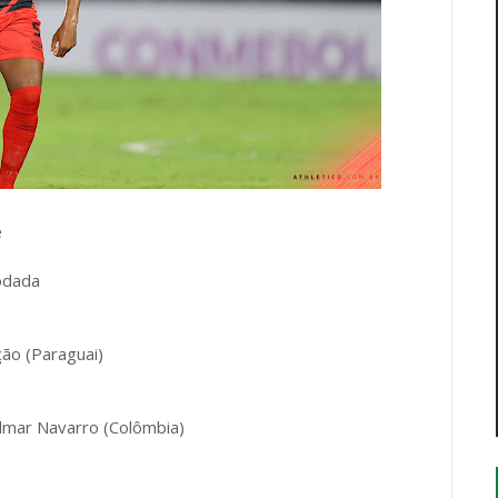
e
odada
ão (Paraguai)
lmar Navarro (Colômbia)