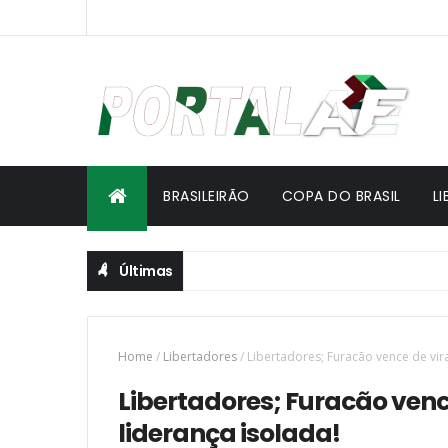
BRASILEIRÃO
COPA DO BRASIL
L
Últimas
Home
/
Libertadores
/
Libertadores; Furacão vence de vir
Libertadores; Furacão venc
liderança isolada!