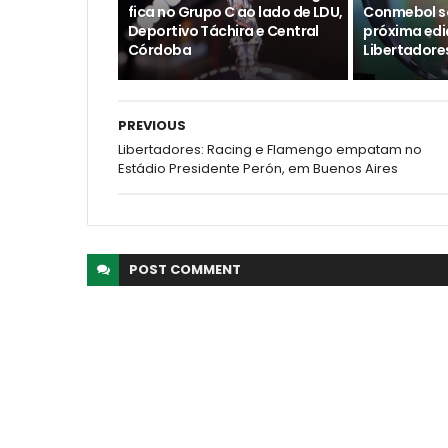
fica no Grupo C ao lado de LDU,
Conmebol so
Deportivo Táchira e Central
próxima edi
Córdoba
Libertadore
PREVIOUS
Libertadores: Racing e Flamengo empatam no
Estádio Presidente Perón, em Buenos Aires
POST
COMMENT