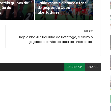
rteia grupos da
Bahia vence e alcança a fase
ção da
de grupos da Copa
s
Libertadores
NEXT
Rapidinha AE: Tiquinho do Botafogo, é eleito o
jogador do mês de abril do Brasileirão.
FACEBOOK
DISQUS