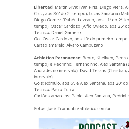
Libertad
: Martín Silva; Ivan Piris, Diego Vier
Cruz, aos 36′ do 2º tempo); Lucas Sanabria (Ma
Diego Gomez (Rubén Lezcano, aos 11′ do 2º temp
tempo); Oscar Cardozo (Alfio Oviedo, aos 25′ 
Técnico: Daniel Garnero
Gol: Oscar Cardozo, aos 10′ do primeiro tempo
Cartão amarelo: Álvaro Campuzano
Athletico Paranaense
: Bento; Khellven, Pedro
tempo) e Pedrinho; Fernandinho, Alex Santana (E
Andrade, no intervalo); David Terans (Christian
intervalo).
Gols: Rômulo, aos 6′, e Alex Santana, aos 20′ 
Técnico: Paulo Turra
Cartões amarelos: Pablo, Alex Santana, Pedrinho
Fotos: José Tramontin/athletico.com.br