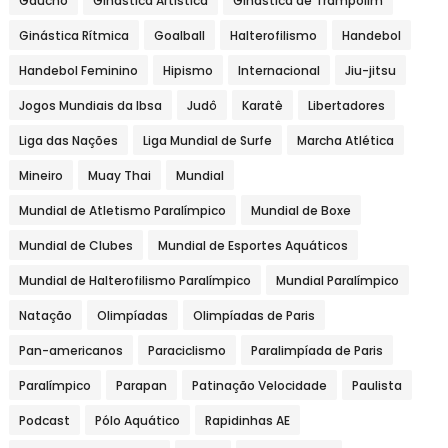
Gaúcho
Ginástica Artística
Ginástica de Trampolim
Ginástica Rítmica
Goalball
Halterofilismo
Handebol
Handebol Feminino
Hipismo
Internacional
Jiu-jitsu
Jogos Mundiais da Ibsa
Judô
Karatê
Libertadores
Liga das Nações
Liga Mundial de Surfe
Marcha Atlética
Mineiro
Muay Thai
Mundial
Mundial de Atletismo Paralímpico
Mundial de Boxe
Mundial de Clubes
Mundial de Esportes Aquáticos
Mundial de Halterofilismo Paralímpico
Mundial Paralímpico
Natação
Olimpíadas
Olimpíadas de Paris
Pan-americanos
Paraciclismo
Paralimpíada de Paris
Paralímpico
Parapan
Patinação Velocidade
Paulista
Podcast
Pólo Aquático
Rapidinhas AE