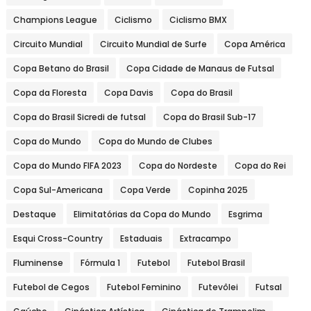
Champions League
Ciclismo
Ciclismo BMX
Circuito Mundial
Circuito Mundial de Surfe
Copa América
Copa Betano do Brasil
Copa Cidade de Manaus de Futsal
Copa da Floresta
Copa Davis
Copa do Brasil
Copa do Brasil Sicredi de futsal
Copa do Brasil Sub-17
Copa do Mundo
Copa do Mundo de Clubes
Copa do Mundo FIFA 2023
Copa do Nordeste
Copa do Rei
Copa Sul-Americana
Copa Verde
Copinha 2025
Destaque
Elimitatórias da Copa do Mundo
Esgrima
Esqui Cross-Country
Estaduais
Extracampo
Fluminense
Fórmula 1
Futebol
Futebol Brasil
Futebol de Cegos
Futebol Feminino
Futevôlei
Futsal