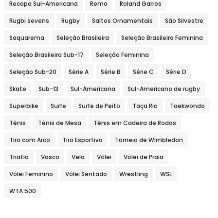
Recopa Sul-Americana
Remo
Roland Garros
Rugbi sevens
Rugby
Saltos Ornamentais
São Silvestre
Saquarema
Seleção Brasileira
Seleção Brasileira Feminina
Seleção Brasileira Sub-17
Seleção Feminina
Seleção Sub-20
Série A
Série B
Série C
Série D
Skate
Sub-13
Sul-Americana
Sul-Americano de rugby
Superbike
Surfe
Surfe de Peito
Taça Rio
Taekwondo
Tênis
Tênis de Mesa
Tênis em Cadeira de Rodas
Tiro com Arco
Tiro Esportivo
Torneio de Wimbledon
Triatlo
Vasco
Vela
Vôlei
Vôlei de Praia
Vôlei Feminino
Vôlei Sentado
Wrestling
WSL
WTA 500