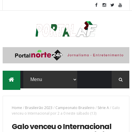
Home
/
Brasileirão 2023
/
Campeonato Brasileiro
/
Série A
/
Galo
venceu o Internacional por 2 a 0 neste sábado (13)
Galo venceu o Internacional