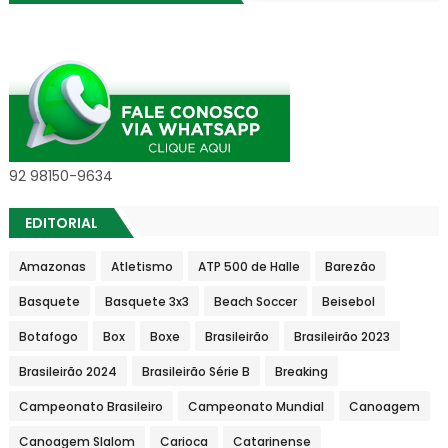
92 98150-9634
EDITORIAL
Amazonas
Atletismo
ATP 500 de Halle
Barezão
Basquete
Basquete 3x3
Beach Soccer
Beisebol
Botafogo
Box
Boxe
Brasileirão
Brasileirão 2023
Brasileirão 2024
Brasileirão Série B
Breaking
Campeonato Brasileiro
Campeonato Mundial
Canoagem
Canoagem Slalom
Carioca
Catarinense