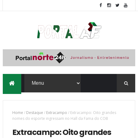
Home
/
Destaque
/
Extracampo
/
Extracampo: Oito grandes
nomes do esporte ingressam no Hall da Fama do COB
Extracampo: Oito grandes