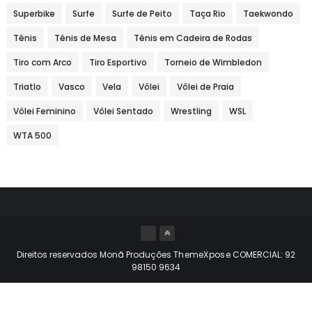
Superbike
Surfe
Surfe de Peito
Taça Rio
Taekwondo
Tênis
Tênis de Mesa
Tênis em Cadeira de Rodas
Tiro com Arco
Tiro Esportivo
Torneio de Wimbledon
Triatlo
Vasco
Vela
Vôlei
Vôlei de Praia
Vôlei Feminino
Vôlei Sentado
Wrestling
WSL
WTA 500
Direitos reservados Monã Produções
ThemeXpose
COMERCIAL: 92
98150 9634