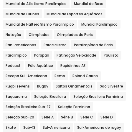
Mundial de Atletismo Paralímpico
Mundial de Boxe
Mundial de Clubes
Mundial de Esportes Aquáticos
Mundial de Halterofilismo Paralímpico
Mundial Paralímpico
Natação
Olimpíadas
Olimpíadas de Paris
Pan-americanos
Paraciclismo
Paralimpíada de Paris
Paralímpico
Parapan
Patinação Velocidade
Paulista
Podcast
Pólo Aquático
Rapidinhas AE
Recopa Sul-Americana
Remo
Roland Garros
Rugbi sevens
Rugby
Saltos Ornamentais
São Silvestre
Saquarema
Seleção Brasileira
Seleção Brasileira Feminina
Seleção Brasileira Sub-17
Seleção Feminina
Seleção Sub-20
Série A
Série B
Série C
Série D
Skate
Sub-13
Sul-Americana
Sul-Americano de rugby