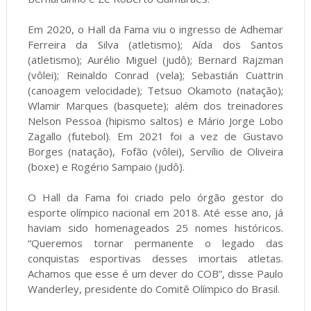
Em 2020, o Hall da Fama viu o ingresso de Adhemar
Ferreira da Silva (atletismo); Aída dos Santos
(atletismo); Aurélio Miguel (judô); Bernard Rajzman
(vôlei); Reinaldo Conrad (vela); Sebastián Cuattrin
(canoagem velocidade); Tetsuo Okamoto (natação);
Wlamir Marques (basquete); além dos treinadores
Nelson Pessoa (hipismo saltos) e Mário Jorge Lobo
Zagallo (futebol). Em 2021 foi a vez de Gustavo
Borges (natação), Fofão (vôlei), Servílio de Oliveira
(boxe) e Rogério Sampaio (judô).
O Hall da Fama foi criado pelo órgão gestor do
esporte olímpico nacional em 2018. Até esse ano, já
haviam sido homenageados 25 nomes históricos.
“Queremos tornar permanente o legado das
conquistas esportivas desses imortais atletas.
Achamos que esse é um dever do COB”, disse Paulo
Wanderley, presidente do Comitê Olímpico do Brasil.