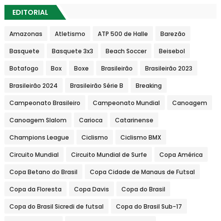
EDITORIAL
Amazonas
Atletismo
ATP 500 de Halle
Barezão
Basquete
Basquete 3x3
Beach Soccer
Beisebol
Botafogo
Box
Boxe
Brasileirão
Brasileirão 2023
Brasileirão 2024
Brasileirão Série B
Breaking
Campeonato Brasileiro
Campeonato Mundial
Canoagem
Canoagem Slalom
Carioca
Catarinense
Champions League
Ciclismo
Ciclismo BMX
Circuito Mundial
Circuito Mundial de Surfe
Copa América
Copa Betano do Brasil
Copa Cidade de Manaus de Futsal
Copa da Floresta
Copa Davis
Copa do Brasil
Copa do Brasil Sicredi de futsal
Copa do Brasil Sub-17