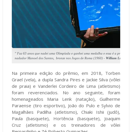
" Faz 63 anos que nadei uma Olimpíada e ganhei uma medalha e essa é a primeira v
nadador Manoel dos Santos, bronze nos Jogos de Roma (1960) -
William Lucas/COB
Na primeira edição do prêmio, em 2018, Torben
Grael (vela), a dupla Sandra Pires e Jackie Silva (vôlei
de praia) e Vanderlei Cordeiro de Lima (atletismo)
foram reverenciados. No ano seguinte, foram
homenageados Maria Lenk (natação), Guilherme
Paraense (tiro esportivo), João do Pulo e Sylvio de
Magalhães Padilha (atletismo), Chiaki Ishii (judô),
Paula (basquete), Hortência (basquete), Joaquim
Cruz (atletismo) e os treinadores de vôlei
Bernardinho e Zé Roberto Guimarães.