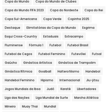
Copa do Mundo
Copa do Mundo de Clubes
Copa do Mundo FIFA 2023
Copa do Nordeste
Copa do Rei
Copa Sul-Americana
Copa Verde
Copinha 2025
Destaque
Elimitatórias da Copa do Mundo
Esgrima
Esqui Cross-Country
Estaduais
Extracampo
Fluminense
Fórmula 1
Futebol
Futebol Brasil
Futebol de Cegos
Futebol Feminino
Futevôlei
Futsal
Gaúcho
Ginástica Artística
Ginástica de Trampolim
Ginástica Rítmica
Goalball
Halterofilismo
Handebol
Handebol Feminino
Hipismo
Internacional
Jiu-jitsu
Jogos Mundiais da Ibsa
Judô
Karatê
Libertadores
Liga das Nações
Liga Mundial de Surfe
Marcha Atlética
Mineiro
Muay Thai
Mundial