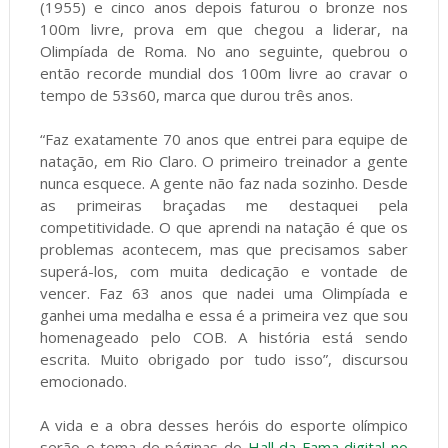
(1955) e cinco anos depois faturou o bronze nos
100m livre, prova em que chegou a liderar, na
Olimpíada de Roma. No ano seguinte, quebrou o
então recorde mundial dos 100m livre ao cravar o
tempo de 53s60, marca que durou três anos.
“Faz exatamente 70 anos que entrei para equipe de
natação, em Rio Claro. O primeiro treinador a gente
nunca esquece. A gente não faz nada sozinho. Desde
as primeiras braçadas me destaquei pela
competitividade. O que aprendi na natação é que os
problemas acontecem, mas que precisamos saber
superá-los, com muita dedicação e vontade de
vencer. Faz 63 anos que nadei uma Olimpíada e
ganhei uma medalha e essa é a primeira vez que sou
homenageado pelo COB. A história está sendo
escrita. Muito obrigado por tudo isso”, discursou
emocionado.
A vida e a obra desses heróis do esporte olímpico
serão o tema de páginas do
Hall da Fama digital no