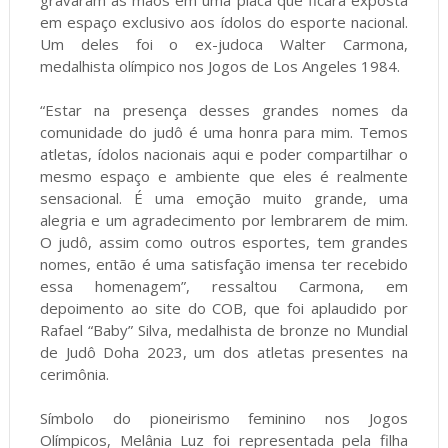
gravaram as mãos em uma placa que ficará exposta
em espaço exclusivo aos ídolos do esporte nacional.
Um deles foi o ex-judoca Walter Carmona,
medalhista olímpico nos Jogos de Los Angeles 1984.
“Estar na presença desses grandes nomes da
comunidade do judô é uma honra para mim. Temos
atletas, ídolos nacionais aqui e poder compartilhar o
mesmo espaço e ambiente que eles é realmente
sensacional. É uma emoção muito grande, uma
alegria e um agradecimento por lembrarem de mim.
O judô, assim como outros esportes, tem grandes
nomes, então é uma satisfação imensa ter recebido
essa homenagem”, ressaltou Carmona, em
depoimento ao site do COB, que foi aplaudido por
Rafael “Baby” Silva, medalhista de bronze no Mundial
de Judô Doha 2023, um dos atletas presentes na
cerimônia.
Símbolo do pioneirismo feminino nos Jogos
Olímpicos, Melânia Luz foi representada pela filha