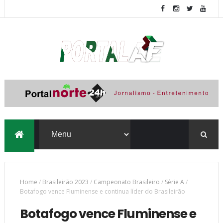
Home
/
Brasileirão 2023
/
Campeonato Brasileiro
/
Série A
/
Botafogo vence Fluminense e continua líder do Brasileirão
Botafogo vence Fluminense e