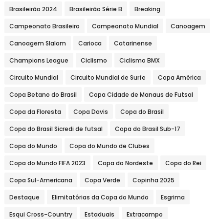
Brasileirão 2024
Brasileirão Série B
Breaking
Campeonato Brasileiro
Campeonato Mundial
Canoagem
Canoagem Slalom
Carioca
Catarinense
Champions League
Ciclismo
Ciclismo BMX
Circuito Mundial
Circuito Mundial de Surfe
Copa América
Copa Betano do Brasil
Copa Cidade de Manaus de Futsal
Copa da Floresta
Copa Davis
Copa do Brasil
Copa do Brasil Sicredi de futsal
Copa do Brasil Sub-17
Copa do Mundo
Copa do Mundo de Clubes
Copa do Mundo FIFA 2023
Copa do Nordeste
Copa do Rei
Copa Sul-Americana
Copa Verde
Copinha 2025
Destaque
Elimitatórias da Copa do Mundo
Esgrima
Esqui Cross-Country
Estaduais
Extracampo