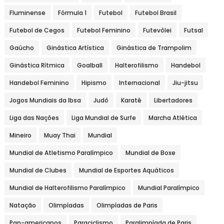
Fluminense
Fórmula 1
Futebol
Futebol Brasil
Futebol de Cegos
Futebol Feminino
Futevôlei
Futsal
Gaúcho
Ginástica Artística
Ginástica de Trampolim
Ginástica Rítmica
Goalball
Halterofilismo
Handebol
Handebol Feminino
Hipismo
Internacional
Jiu-jitsu
Jogos Mundiais da Ibsa
Judô
Karatê
Libertadores
Liga das Nações
Liga Mundial de Surfe
Marcha Atlética
Mineiro
Muay Thai
Mundial
Mundial de Atletismo Paralímpico
Mundial de Boxe
Mundial de Clubes
Mundial de Esportes Aquáticos
Mundial de Halterofilismo Paralímpico
Mundial Paralímpico
Natação
Olimpíadas
Olimpíadas de Paris
Pan-americanos
Paraciclismo
Paralimpíada de Paris