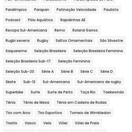
Paralímpico
Parapan
Patinação Velocidade
Paulista
Podcast
Pólo Aquático
Rapidinhas AE
Recopa Sul-Americana
Remo
Roland Garros
Rugbi sevens
Rugby
Saltos Ornamentais
São Silvestre
Saquarema
Seleção Brasileira
Seleção Brasileira Feminina
Seleção Brasileira Sub-17
Seleção Feminina
Seleção Sub-20
Série A
Série B
Série C
Série D
Skate
Sub-13
Sul-Americana
Sul-Americano de rugby
Superbike
Surfe
Surfe de Peito
Taça Rio
Taekwondo
Tênis
Tênis de Mesa
Tênis em Cadeira de Rodas
Tiro com Arco
Tiro Esportivo
Torneio de Wimbledon
Triatlo
Vasco
Vela
Vôlei
Vôlei de Praia