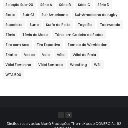
Seleção Sub-20
Série A
Série B
Série C
Série D
Skate
Sub-13
Sul-Americana
Sul-Americano de rugby
Superbike
Surfe
Surfe de Peito
Taça Rio
Taekwondo
Tênis
Tênis de Mesa
Tênis em Cadeira de Rodas
Tiro com Arco
Tiro Esportivo
Torneio de Wimbledon
Triatlo
Vasco
Vela
Vôlei
Vôlei de Praia
Vôlei Feminino
Vôlei Sentado
Wrestling
WSL
WTA 500
Direitos reservados Monã Produções
ThemeXpose
COMERCIAL: 92