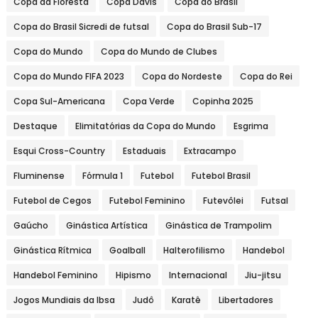
Copa da Floresta
Copa Davis
Copa do Brasil
Copa do Brasil Sicredi de futsal
Copa do Brasil Sub-17
Copa do Mundo
Copa do Mundo de Clubes
Copa do Mundo FIFA 2023
Copa do Nordeste
Copa do Rei
Copa Sul-Americana
Copa Verde
Copinha 2025
Destaque
Elimitatórias da Copa do Mundo
Esgrima
Esqui Cross-Country
Estaduais
Extracampo
Fluminense
Fórmula 1
Futebol
Futebol Brasil
Futebol de Cegos
Futebol Feminino
Futevôlei
Futsal
Gaúcho
Ginástica Artística
Ginástica de Trampolim
Ginástica Rítmica
Goalball
Halterofilismo
Handebol
Handebol Feminino
Hipismo
Internacional
Jiu-jitsu
Jogos Mundiais da Ibsa
Judô
Karatê
Libertadores