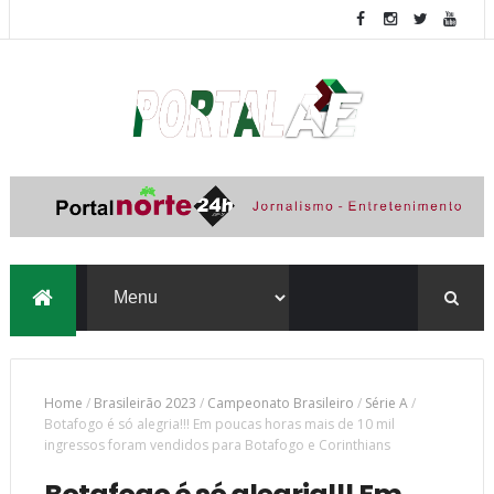
Home
/
Brasileirão 2023
/
Campeonato Brasileiro
/
Série A
/
Botafogo é só alegria!!! Em poucas horas mais de 10 mil
ingressos foram vendidos para Botafogo e Corinthians