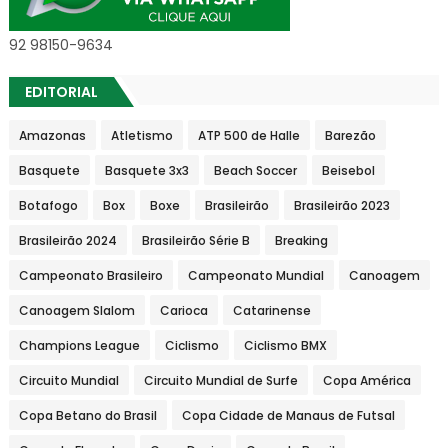
92 98150-9634
EDITORIAL
Amazonas
Atletismo
ATP 500 de Halle
Barezão
Basquete
Basquete 3x3
Beach Soccer
Beisebol
Botafogo
Box
Boxe
Brasileirão
Brasileirão 2023
Brasileirão 2024
Brasileirão Série B
Breaking
Campeonato Brasileiro
Campeonato Mundial
Canoagem
Canoagem Slalom
Carioca
Catarinense
Champions League
Ciclismo
Ciclismo BMX
Circuito Mundial
Circuito Mundial de Surfe
Copa América
Copa Betano do Brasil
Copa Cidade de Manaus de Futsal