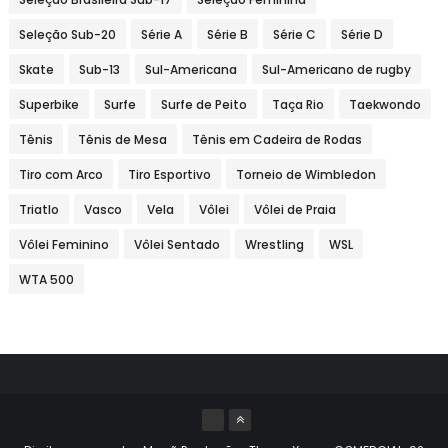
Seleção Sub-20
Série A
Série B
Série C
Série D
Skate
Sub-13
Sul-Americana
Sul-Americano de rugby
Superbike
Surfe
Surfe de Peito
Taça Rio
Taekwondo
Tênis
Tênis de Mesa
Tênis em Cadeira de Rodas
Tiro com Arco
Tiro Esportivo
Torneio de Wimbledon
Triatlo
Vasco
Vela
Vôlei
Vôlei de Praia
Vôlei Feminino
Vôlei Sentado
Wrestling
WSL
WTA 500