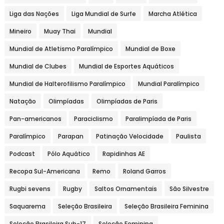
Liga das Nações
Liga Mundial de Surfe
Marcha Atlética
Mineiro
Muay Thai
Mundial
Mundial de Atletismo Paralímpico
Mundial de Boxe
Mundial de Clubes
Mundial de Esportes Aquáticos
Mundial de Halterofilismo Paralímpico
Mundial Paralímpico
Natação
Olimpíadas
Olimpíadas de Paris
Pan-americanos
Paraciclismo
Paralimpíada de Paris
Paralímpico
Parapan
Patinação Velocidade
Paulista
Podcast
Pólo Aquático
Rapidinhas AE
Recopa Sul-Americana
Remo
Roland Garros
Rugbi sevens
Rugby
Saltos Ornamentais
São Silvestre
Saquarema
Seleção Brasileira
Seleção Brasileira Feminina
Seleção Brasileira Sub-17
Seleção Feminina