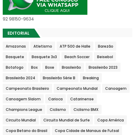
92 98150-9634
EDITORIAL
Amazonas
Atletismo
ATP 500 de Halle
Barezão
Basquete
Basquete 3x3
Beach Soccer
Beisebol
Botafogo
Box
Boxe
Brasileirão
Brasileirão 2023
Brasileirão 2024
Brasileirão Série B
Breaking
Campeonato Brasileiro
Campeonato Mundial
Canoagem
Canoagem Slalom
Carioca
Catarinense
Champions League
Ciclismo
Ciclismo BMX
Circuito Mundial
Circuito Mundial de Surfe
Copa América
Copa Betano do Brasil
Copa Cidade de Manaus de Futsal