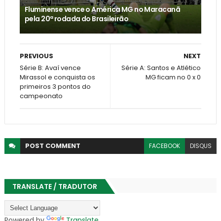
Fluminense vence o América MG no Maracanã
pela 20ª rodada do Brasileirão
PREVIOUS
NEXT
Série B: Avaí vence
Série A: Santos e Atlético
Mirassol e conquista os
MG ficam no 0 x 0
primeiros 3 pontos do
campeonato
POST
COMMENT
FACEBOOK
DISQUS
TRANSLATE / TRADUTOR
Powered by
Translate