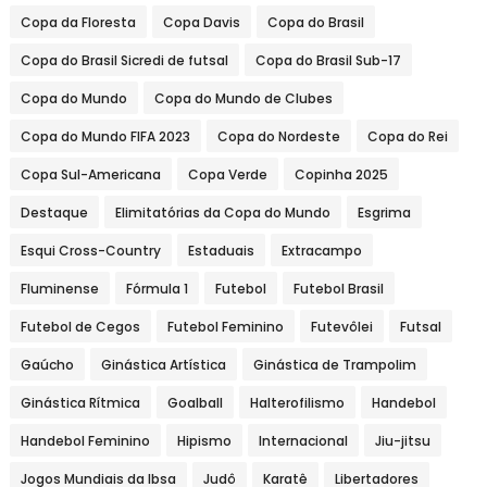
Copa da Floresta
Copa Davis
Copa do Brasil
Copa do Brasil Sicredi de futsal
Copa do Brasil Sub-17
Copa do Mundo
Copa do Mundo de Clubes
Copa do Mundo FIFA 2023
Copa do Nordeste
Copa do Rei
Copa Sul-Americana
Copa Verde
Copinha 2025
Destaque
Elimitatórias da Copa do Mundo
Esgrima
Esqui Cross-Country
Estaduais
Extracampo
Fluminense
Fórmula 1
Futebol
Futebol Brasil
Futebol de Cegos
Futebol Feminino
Futevôlei
Futsal
Gaúcho
Ginástica Artística
Ginástica de Trampolim
Ginástica Rítmica
Goalball
Halterofilismo
Handebol
Handebol Feminino
Hipismo
Internacional
Jiu-jitsu
Jogos Mundiais da Ibsa
Judô
Karatê
Libertadores