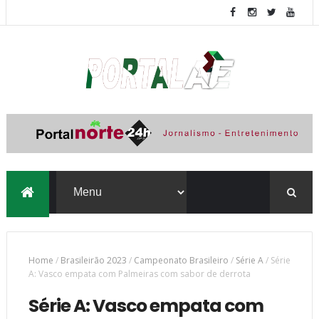
Home
/
Brasileirão 2023
/
Campeonato Brasileiro
/
Série A
/
Série
A: Vasco empata com Palmeiras com sabor de derrota
Série A: Vasco empata com