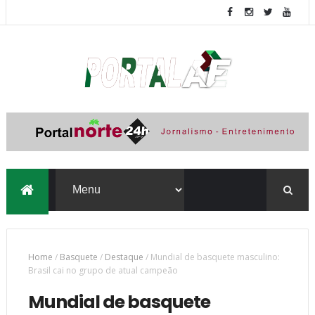
Home
/
Basquete
/
Destaque
/
Mundial de basquete masculino:
Brasil cai no grupo de atual campeão
Mundial de basquete