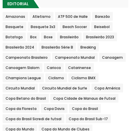
EDITORIAL
Amazonas
Atletismo
ATP 500 de Halle
Barezão
Basquete
Basquete 3x3
Beach Soccer
Beisebol
Botafogo
Box
Boxe
Brasileirão
Brasileirão 2023
Brasileirão 2024
Brasileirão Série B
Breaking
Campeonato Brasileiro
Campeonato Mundial
Canoagem
Canoagem Slalom
Carioca
Catarinense
Champions League
Ciclismo
Ciclismo BMX
Circuito Mundial
Circuito Mundial de Surfe
Copa América
Copa Betano do Brasil
Copa Cidade de Manaus de Futsal
Copa da Floresta
Copa Davis
Copa do Brasil
Copa do Brasil Sicredi de futsal
Copa do Brasil Sub-17
Copa do Mundo
Copa do Mundo de Clubes