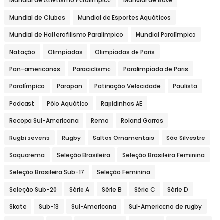
Mundial de Atletismo Paralímpico
Mundial de Boxe
Mundial de Clubes
Mundial de Esportes Aquáticos
Mundial de Halterofilismo Paralímpico
Mundial Paralímpico
Natação
Olimpíadas
Olimpíadas de Paris
Pan-americanos
Paraciclismo
Paralimpíada de Paris
Paralímpico
Parapan
Patinação Velocidade
Paulista
Podcast
Pólo Aquático
Rapidinhas AE
Recopa Sul-Americana
Remo
Roland Garros
Rugbi sevens
Rugby
Saltos Ornamentais
São Silvestre
Saquarema
Seleção Brasileira
Seleção Brasileira Feminina
Seleção Brasileira Sub-17
Seleção Feminina
Seleção Sub-20
Série A
Série B
Série C
Série D
Skate
Sub-13
Sul-Americana
Sul-Americano de rugby