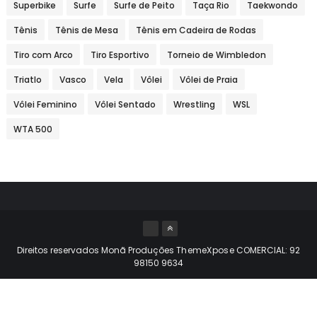
Superbike
Surfe
Surfe de Peito
Taça Rio
Taekwondo
Tênis
Tênis de Mesa
Tênis em Cadeira de Rodas
Tiro com Arco
Tiro Esportivo
Torneio de Wimbledon
Triatlo
Vasco
Vela
Vôlei
Vôlei de Praia
Vôlei Feminino
Vôlei Sentado
Wrestling
WSL
WTA 500
Direitos reservados Monã Produções
ThemeXpose
COMERCIAL: 92
98150 9634