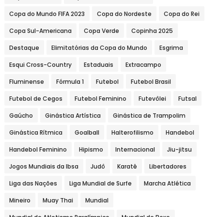
Copa do Mundo FIFA 2023
Copa do Nordeste
Copa do Rei
Copa Sul-Americana
Copa Verde
Copinha 2025
Destaque
Elimitatórias da Copa do Mundo
Esgrima
Esqui Cross-Country
Estaduais
Extracampo
Fluminense
Fórmula 1
Futebol
Futebol Brasil
Futebol de Cegos
Futebol Feminino
Futevôlei
Futsal
Gaúcho
Ginástica Artística
Ginástica de Trampolim
Ginástica Rítmica
Goalball
Halterofilismo
Handebol
Handebol Feminino
Hipismo
Internacional
Jiu-jitsu
Jogos Mundiais da Ibsa
Judô
Karatê
Libertadores
Liga das Nações
Liga Mundial de Surfe
Marcha Atlética
Mineiro
Muay Thai
Mundial