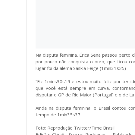
Na disputa feminina, Érica Sena passou perto 
por pouco não conquista o ouro, que ficou co
lugar foi da alemã Saskia Feige (1min31s25)
“Fiz 1mins30s19 e estou muito feliz por ter id
que você está sempre em curva, contornando
disputar o GP de Rio Maior (Portugal) e o de La
Ainda na disputa feminina, o Brasil contou c
tempo de 1min35s37.
Foto: Reprodução Twitter/Time Brasil
Edição: Cláudia Soares Rodrigues - Publicad