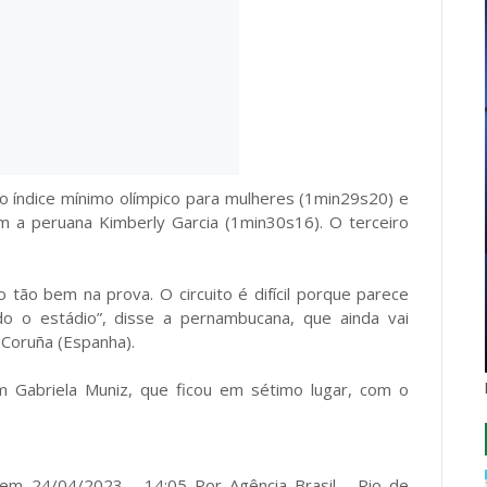
do índice mínimo olímpico para mulheres (1min29s20) e
m a peruana Kimberly Garcia (1min30s16). O terceiro
o tão bem na prova. O circuito é difícil porque parece
 o estádio”, disse a pernambucana, que ainda vai
 Coruña (Espanha).
om Gabriela Muniz, que ficou em sétimo lugar, com o
o em 24/04/2023 - 14:05 Por Agência Brasil - Rio de