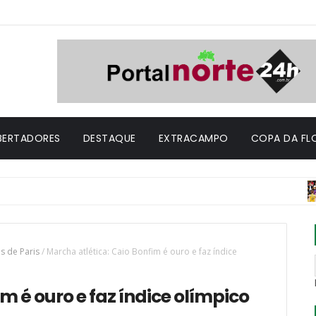
IBERTADORES
DESTAQUE
EXTRACAMPO
COPA DA FL
DESTA
s de Paris
/
Marcha atlética: Caio Bonfim é ouro e faz índice
m é ouro e faz índice olímpico