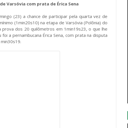
de Varsóvia com prata de Érica Sena
mingo (23) a chance de participar pela quarta vez de
 mínimo (1min20s10) na etapa de Varsóvia (Polônia) do
r a prova dos 20 quilômetros em 1min19s23, o que lhe
 foi a pernambucana Érica Sena, com prata na disputa
 1min30s19.