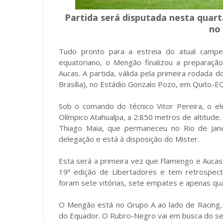
Partida será disputada nesta quarta-
no
Tudo pronto para a estreia do atual campeã
equatoriano, o Mengão finalizou a preparação
Aucas. A partida, válida pela primeira rodada d
Brasília), no Estádio Gonzalo Pozo, em Quito-E
Sob o comando do técnico Vitor Pereira, o ele
Olímpico Atahualpa, a 2.850 metros de altitud
Thiago Maia, que permaneceu no Rio de Jane
delegação e está à disposição do Mister.
Esta será a primeira vez que Flamengo e Aucas 
19ª edição de Libertadores e tem retrospec
foram sete vitórias, sete empates e apenas qua
O Mengão está no Grupo A ao lado de Racing, d
do Equador. O Rubro-Negro vai em busca do seu