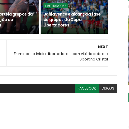
LIBERTADORES
rteia grupos da
Bahia vence e alcança a fase
ção da
de grupos da Copa
s
Libertadores
NEXT
Fluminense inicia Libertadores com vitória sobre o
Sporting Cristal
FACEBOOK
DISQUS