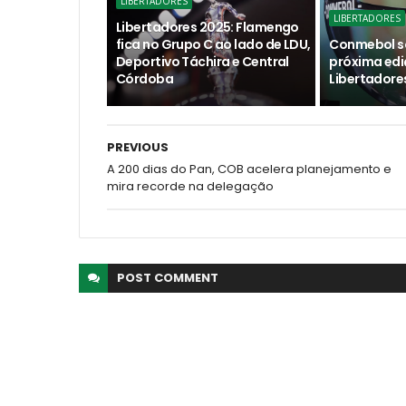
LIBERTADORES
LIBERTADORES
Libertadores 2025: Flamengo
fica no Grupo C ao lado de LDU,
Conmebol so
Deportivo Táchira e Central
próxima edi
Córdoba
Libertadore
PREVIOUS
A 200 dias do Pan, COB acelera planejamento e
mira recorde na delegação
POST
COMMENT