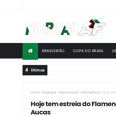
BRASILEIRÃO
COPA DO BRASIL
L
Últimas
Home
/
Destaque
/
Internacional
/
Libertadores
/
Hoje tem
Hoje tem estreia do Flamen
Aucas