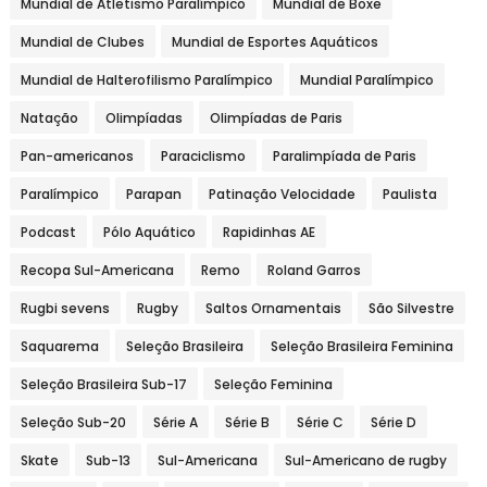
Mundial de Atletismo Paralímpico
Mundial de Boxe
Mundial de Clubes
Mundial de Esportes Aquáticos
Mundial de Halterofilismo Paralímpico
Mundial Paralímpico
Natação
Olimpíadas
Olimpíadas de Paris
Pan-americanos
Paraciclismo
Paralimpíada de Paris
Paralímpico
Parapan
Patinação Velocidade
Paulista
Podcast
Pólo Aquático
Rapidinhas AE
Recopa Sul-Americana
Remo
Roland Garros
Rugbi sevens
Rugby
Saltos Ornamentais
São Silvestre
Saquarema
Seleção Brasileira
Seleção Brasileira Feminina
Seleção Brasileira Sub-17
Seleção Feminina
Seleção Sub-20
Série A
Série B
Série C
Série D
Skate
Sub-13
Sul-Americana
Sul-Americano de rugby