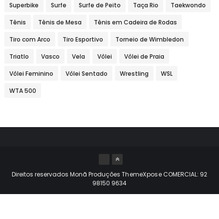
Superbike
Surfe
Surfe de Peito
Taça Rio
Taekwondo
Tênis
Tênis de Mesa
Tênis em Cadeira de Rodas
Tiro com Arco
Tiro Esportivo
Torneio de Wimbledon
Triatlo
Vasco
Vela
Vôlei
Vôlei de Praia
Vôlei Feminino
Vôlei Sentado
Wrestling
WSL
WTA 500
Direitos reservados Monã Produções
ThemeXpose
COMERCIAL: 92
98150 9634