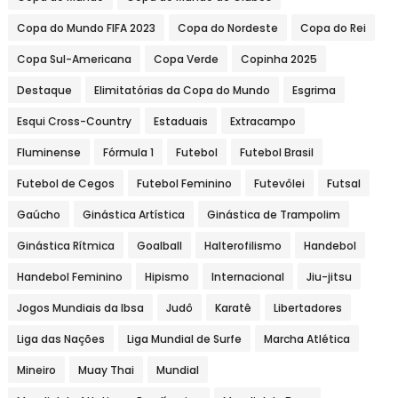
Copa do Mundo FIFA 2023
Copa do Nordeste
Copa do Rei
Copa Sul-Americana
Copa Verde
Copinha 2025
Destaque
Elimitatórias da Copa do Mundo
Esgrima
Esqui Cross-Country
Estaduais
Extracampo
Fluminense
Fórmula 1
Futebol
Futebol Brasil
Futebol de Cegos
Futebol Feminino
Futevôlei
Futsal
Gaúcho
Ginástica Artística
Ginástica de Trampolim
Ginástica Rítmica
Goalball
Halterofilismo
Handebol
Handebol Feminino
Hipismo
Internacional
Jiu-jitsu
Jogos Mundiais da Ibsa
Judô
Karatê
Libertadores
Liga das Nações
Liga Mundial de Surfe
Marcha Atlética
Mineiro
Muay Thai
Mundial