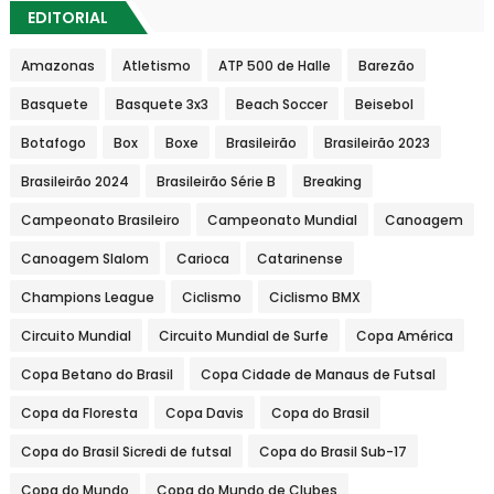
EDITORIAL
Amazonas
Atletismo
ATP 500 de Halle
Barezão
Basquete
Basquete 3x3
Beach Soccer
Beisebol
Botafogo
Box
Boxe
Brasileirão
Brasileirão 2023
Brasileirão 2024
Brasileirão Série B
Breaking
Campeonato Brasileiro
Campeonato Mundial
Canoagem
Canoagem Slalom
Carioca
Catarinense
Champions League
Ciclismo
Ciclismo BMX
Circuito Mundial
Circuito Mundial de Surfe
Copa América
Copa Betano do Brasil
Copa Cidade de Manaus de Futsal
Copa da Floresta
Copa Davis
Copa do Brasil
Copa do Brasil Sicredi de futsal
Copa do Brasil Sub-17
Copa do Mundo
Copa do Mundo de Clubes