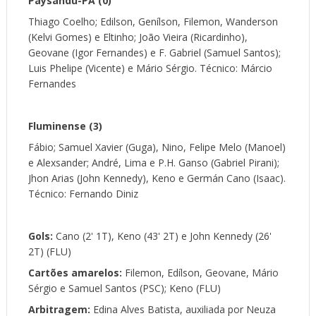
Paysandu-PA (0)
Thiago Coelho; Edilson, Genílson, Filemon, Wanderson
(Kelvi Gomes) e Eltinho; João Vieira (Ricardinho),
Geovane (Igor Fernandes) e F. Gabriel (Samuel Santos);
Luis Phelipe (Vicente) e Mário Sérgio. Técnico: Márcio
Fernandes
Fluminense (3)
Fábio; Samuel Xavier (Guga), Nino, Felipe Melo (Manoel)
e Alexsander; André, Lima e P.H. Ganso (Gabriel Pirani);
Jhon Arias (John Kennedy), Keno e Germán Cano (Isaac).
Técnico: Fernando Diniz
Gols:
Cano (2' 1T), Keno (43' 2T) e John Kennedy (26'
2T) (FLU)
Cartões amarelos:
Filemon, Edílson, Geovane, Mário
Sérgio e Samuel Santos (PSC); Keno (FLU)
Arbitragem:
Edina Alves Batista, auxiliada por Neuza