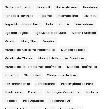
Ginástica Rítmica
Goalball
Halterofilismo
Handebol
Handebol Feminino
Hipismo
Internacional
Jiu-jitsu
Jogos Mundiais da Ibsa
Judô
Karatê
Libertadores
Liga das Nações
Liga Mundial de Surfe
Marcha Atlética
Mineiro
Muay Thai
Mundial
Mundial de Atletismo Paralímpico
Mundial de Boxe
Mundial de Clubes
Mundial de Esportes Aquáticos
Mundial de Halterofilismo Paralímpico
Mundial Paralímpico
Natação
Olimpíadas
Olimpíadas de Paris
Pan-americanos
Paraciclismo
Paralimpíada de Paris
Paralímpico
Parapan
Patinação Velocidade
Paulista
Podcast
Pólo Aquático
Rapidinhas AE