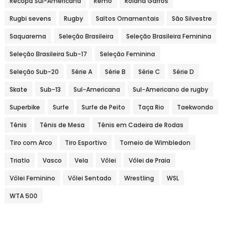
Recopa Sul-Americana
Remo
Roland Garros
Rugbi sevens
Rugby
Saltos Ornamentais
São Silvestre
Saquarema
Seleção Brasileira
Seleção Brasileira Feminina
Seleção Brasileira Sub-17
Seleção Feminina
Seleção Sub-20
Série A
Série B
Série C
Série D
Skate
Sub-13
Sul-Americana
Sul-Americano de rugby
Superbike
Surfe
Surfe de Peito
Taça Rio
Taekwondo
Tênis
Tênis de Mesa
Tênis em Cadeira de Rodas
Tiro com Arco
Tiro Esportivo
Torneio de Wimbledon
Triatlo
Vasco
Vela
Vôlei
Vôlei de Praia
Vôlei Feminino
Vôlei Sentado
Wrestling
WSL
WTA 500