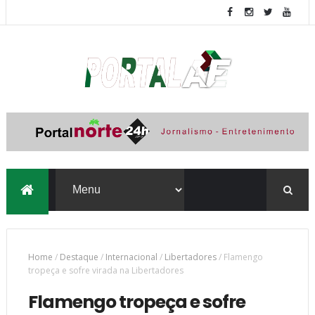
Home
/
Destaque
/
Internacional
/
Libertadores
/
Flamengo
tropeça e sofre virada na Libertadores
Flamengo tropeça e sofre