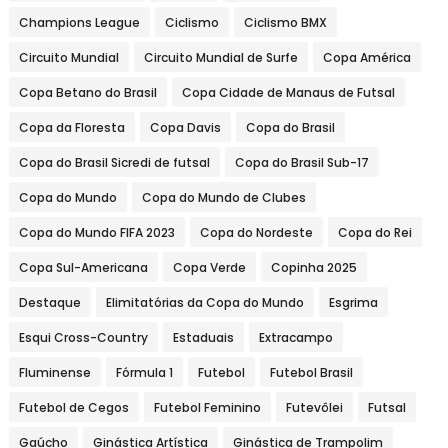
Champions League
Ciclismo
Ciclismo BMX
Circuito Mundial
Circuito Mundial de Surfe
Copa América
Copa Betano do Brasil
Copa Cidade de Manaus de Futsal
Copa da Floresta
Copa Davis
Copa do Brasil
Copa do Brasil Sicredi de futsal
Copa do Brasil Sub-17
Copa do Mundo
Copa do Mundo de Clubes
Copa do Mundo FIFA 2023
Copa do Nordeste
Copa do Rei
Copa Sul-Americana
Copa Verde
Copinha 2025
Destaque
Elimitatórias da Copa do Mundo
Esgrima
Esqui Cross-Country
Estaduais
Extracampo
Fluminense
Fórmula 1
Futebol
Futebol Brasil
Futebol de Cegos
Futebol Feminino
Futevôlei
Futsal
Gaúcho
Ginástica Artística
Ginástica de Trampolim