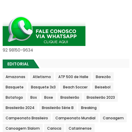
92 98150-9634
EDITORIAL
Amazonas
Atletismo
ATP 500 de Halle
Barezão
Basquete
Basquete 3x3
Beach Soccer
Beisebol
Botafogo
Box
Boxe
Brasileirão
Brasileirão 2023
Brasileirão 2024
Brasileirão Série B
Breaking
Campeonato Brasileiro
Campeonato Mundial
Canoagem
Canoagem Slalom
Carioca
Catarinense