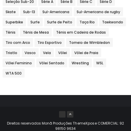
Seleção Sub-20
Série A
Série B
Série C
Série D
Skate
Sub-13
Sul-Americana
Sul-Americano de rugby
Superbike
Surfe
Surfe de Peito
Taça Rio
Taekwondo
Tênis
Tênis de Mesa
Tênis em Cadeira de Rodas
Tiro com Arco
Tiro Esportivo
Torneio de Wimbledon
Triatlo
Vasco
Vela
Vôlei
Vôlei de Praia
Vôlei Feminino
Vôlei Sentado
Wrestling
WSL
WTA 500
Direitos reservados Monã Produções
ThemeXpose
COMERCIAL: 92
98150 9634