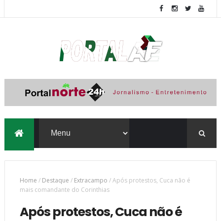
Home
/
Destaque
/
Extracampo
/
Após protestos, Cuca não é
mais comandante do Corinthias
Após protestos, Cuca não é