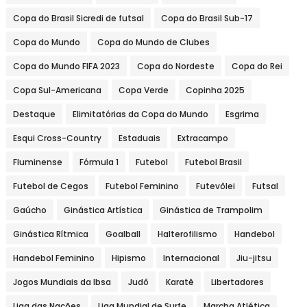
Copa do Brasil Sicredi de futsal
Copa do Brasil Sub-17
Copa do Mundo
Copa do Mundo de Clubes
Copa do Mundo FIFA 2023
Copa do Nordeste
Copa do Rei
Copa Sul-Americana
Copa Verde
Copinha 2025
Destaque
Elimitatórias da Copa do Mundo
Esgrima
Esqui Cross-Country
Estaduais
Extracampo
Fluminense
Fórmula 1
Futebol
Futebol Brasil
Futebol de Cegos
Futebol Feminino
Futevôlei
Futsal
Gaúcho
Ginástica Artística
Ginástica de Trampolim
Ginástica Rítmica
Goalball
Halterofilismo
Handebol
Handebol Feminino
Hipismo
Internacional
Jiu-jitsu
Jogos Mundiais da Ibsa
Judô
Karatê
Libertadores
Liga das Nações
Liga Mundial de Surfe
Marcha Atlética