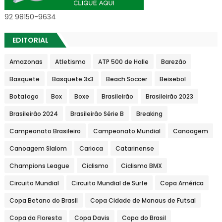
92 98150-9634
EDITORIAL
Amazonas
Atletismo
ATP 500 de Halle
Barezão
Basquete
Basquete 3x3
Beach Soccer
Beisebol
Botafogo
Box
Boxe
Brasileirão
Brasileirão 2023
Brasileirão 2024
Brasileirão Série B
Breaking
Campeonato Brasileiro
Campeonato Mundial
Canoagem
Canoagem Slalom
Carioca
Catarinense
Champions League
Ciclismo
Ciclismo BMX
Circuito Mundial
Circuito Mundial de Surfe
Copa América
Copa Betano do Brasil
Copa Cidade de Manaus de Futsal
Copa da Floresta
Copa Davis
Copa do Brasil