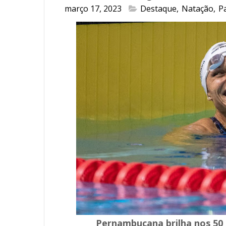
março 17, 2023
Destaque
,
Natação
,
P
Pernambucana brilha nos 50 