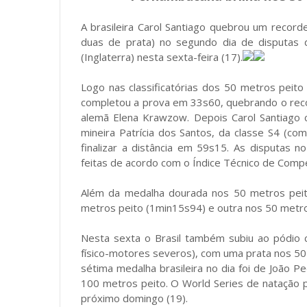
A brasileira Carol Santiago quebrou um recor
duas de prata) no segundo dia de disputas d
(Inglaterra) nesta sexta-feira (17).
Logo nas classificatórias dos 50 metros peito
completou a prova em 33s60, quebrando o reco
alemã Elena Krawzow. Depois Carol Santiago 
mineira Patrícia dos Santos, da classe S4 (co
finalizar a distância em 59s15. As disputas 
feitas de acordo com o Índice Técnico de Compe
Além da medalha dourada nos 50 metros peit
metros peito (1min15s94) e outra nos 50 metro
Nesta sexta o Brasil também subiu ao pódio 
físico-motores severos), com uma prata nos 5
sétima medalha brasileira no dia foi de João Ped
100 metros peito. O World Series de natação pa
próximo domingo (19).