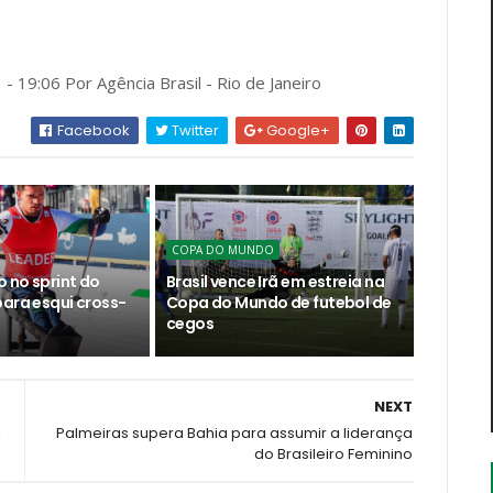
- 19:06 Por Agência Brasil - Rio de Janeiro
Facebook
Twitter
Google+
COPA DO MUNDO
o no sprint do
Brasil vence Irã em estreia na
para esqui cross-
Copa do Mundo de futebol de
cegos
NEXT
l
Palmeiras supera Bahia para assumir a liderança
do Brasileiro Feminino