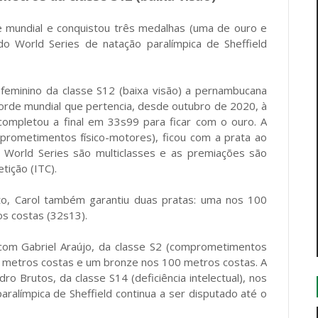
de mundial e conquistou três medalhas (uma de ouro e
o World Series de natação paralímpica de Sheffield
 feminino da classe S12 (baixa visão) a pernambucana
rde mundial que pertencia, desde outubro de 2020, à
completou a final em 33s99 para ficar com o ouro. A
mprometimentos físico-motores), ficou com a prata ao
no World Series são multiclasses e as premiações são
tição (ITC).
o, Carol também garantiu duas pratas: uma nos 100
s costas (32s13).
com Gabriel Araújo, da classe S2 (comprometimentos
0 metros costas e um bronze nos 100 metros costas. A
ro Brutos, da classe S14 (deficiência intelectual), nos
ralímpica de Sheffield continua a ser disputado até o