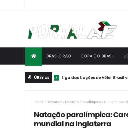
BRASILEIRÃO
COPA DO BRASIL
L
Últimas
Liga das Nações de Vôlei: Brasil vence Po
DESTAQUE
Home
/
Destaque
/
Natação
/
Paralímpico
/
Natação paralí
Natação paralímpica: Caro
mundial na Inglaterra