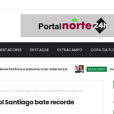
IBERTADORES
DESTAQUE
EXTRACAMPO
COPA DA FL
lônia e assume vice-liderança
Julgado pel
BRASILEIRÃO
mpica: Carol Santiago bate recorde mundial na Inglaterra
l Santiago bate recorde