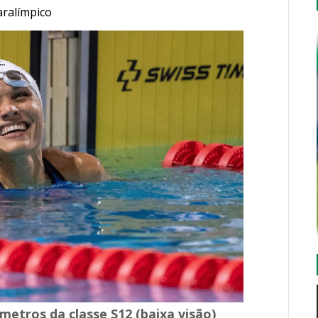
aralímpico
metros da classe S12 (baixa visão)