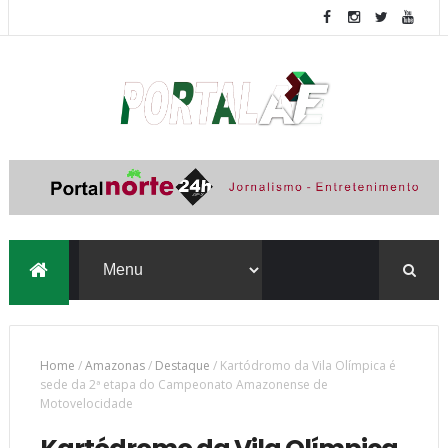
Home
/
Amazonas
/
Destaque
/
Kartódromo da Vila Olímpica é
sede da 2ª etapa do Campeonato Amazonense de
Motovelocidade