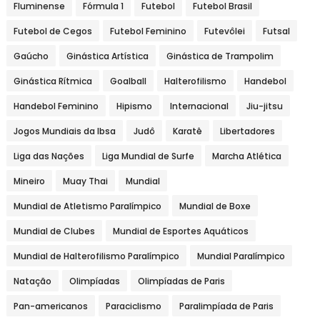
Fluminense
Fórmula 1
Futebol
Futebol Brasil
Futebol de Cegos
Futebol Feminino
Futevôlei
Futsal
Gaúcho
Ginástica Artística
Ginástica de Trampolim
Ginástica Rítmica
Goalball
Halterofilismo
Handebol
Handebol Feminino
Hipismo
Internacional
Jiu-jitsu
Jogos Mundiais da Ibsa
Judô
Karatê
Libertadores
Liga das Nações
Liga Mundial de Surfe
Marcha Atlética
Mineiro
Muay Thai
Mundial
Mundial de Atletismo Paralímpico
Mundial de Boxe
Mundial de Clubes
Mundial de Esportes Aquáticos
Mundial de Halterofilismo Paralímpico
Mundial Paralímpico
Natação
Olimpíadas
Olimpíadas de Paris
Pan-americanos
Paraciclismo
Paralimpíada de Paris