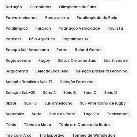
Natação
Olimpíadas
Olimpíadas de Paris
Pan-americanos
Paraciclismo
Paralimpíada de Paris
Paralímpico
Parapan
Patinação Velocidade
Paulista
Podcast
Pólo Aquático
Rapidinhas AE
Recopa Sul-Americana
Remo
Roland Garros
Rugbi sevens
Rugby
Saltos Ornamentais
São Silvestre
Saquarema
Seleção Brasileira
Seleção Brasileira Feminina
Seleção Brasileira Sub-17
Seleção Feminina
Seleção Sub-20
Série A
Série B
Série C
Série D
Skate
Sub-13
Sul-Americana
Sul-Americano de rugby
Superbike
Surfe
Surfe de Peito
Taça Rio
Taekwondo
Tênis
Tênis de Mesa
Tênis em Cadeira de Rodas
Tiro com Arco
Tiro Esportivo
Torneio de Wimbledon