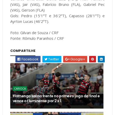
(VAS), Jair (VAS), Fabrício Bruno (FLA), Gabriel Pec
(VAS), Gerson (FLA)
Gols: Pedro (15'1ºT e 36'2ºT), Capasso (28'1ºT) e
Ayrton Lucas (46'2ºT).
Foto: Gilvan de Souza / CRF
Fonte: Rômulo Paranhos / CRF
COMPARTILHE
Facebook
Twitter
Google+
CARIOCA
Flamengo sai na frente no primeiro jogo da final e
vence o Fluminense por 2 x 1.