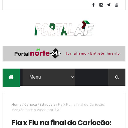
Home
/
Carioca
/
Estaduais
/
Fla x Flu na final do Cariocão:
Mengão bate o Vasco por 3 a 1
Fla x Flu na final do Cariocão: