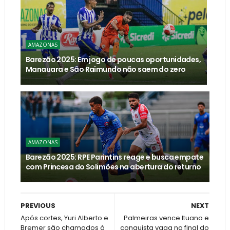
AMAZONAS
Barezão 2025: Em jogo de poucas oportunidades,
Manauara e São Raimundo não saem do zero
AMAZONAS
Barezão 2025: RPE Parintins reage e busca empate
com Princesa do Solimões na abertura do returno
PREVIOUS
NEXT
Após cortes, Yuri Alberto e
Palmeiras vence Ituano e
Bremer são chamados à
conquista vaga na final do