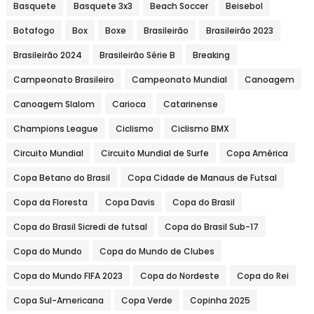
Basquete
Basquete 3x3
Beach Soccer
Beisebol
Botafogo
Box
Boxe
Brasileirão
Brasileirão 2023
Brasileirão 2024
Brasileirão Série B
Breaking
Campeonato Brasileiro
Campeonato Mundial
Canoagem
Canoagem Slalom
Carioca
Catarinense
Champions League
Ciclismo
Ciclismo BMX
Circuito Mundial
Circuito Mundial de Surfe
Copa América
Copa Betano do Brasil
Copa Cidade de Manaus de Futsal
Copa da Floresta
Copa Davis
Copa do Brasil
Copa do Brasil Sicredi de futsal
Copa do Brasil Sub-17
Copa do Mundo
Copa do Mundo de Clubes
Copa do Mundo FIFA 2023
Copa do Nordeste
Copa do Rei
Copa Sul-Americana
Copa Verde
Copinha 2025