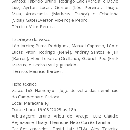
Santos; Fabrício Bruno, Rodrigo Caio (Varela) e David
Luiz; Ayrton Lucas, Gerson (Léo Pereira), Thiago
Maia, Arrascaeta (Matheus França) e Cebolinha
(Vidal); Gabi (Everton Ribeiro) e Pedro.
Técnico: Vitor Pereira.
Escalação do Vasco
Léo Jardim; Puma Rodríguez, Manuel Capasso, Léo e
Lucas Piton; Rodrigo (Nenê), Andrey Santos e Jair
(Barros); Alex Teixeira (Orellano), Gabriel Pec (Erick
Marcus) e Pedro Raul (Eguinaldo).
Técnico: Maurício Barbieri.
Ficha técnica
Vasco 1x3 Flamengo - Jogo de volta das semifinais
do Campeonato Carioca
Local: Maracanã-RJ
Data e hora: 19/03/2023 às 18h
Arbitragem: Bruno Arleu de Araújo, Luiz Cláudio
Regazoni e Thiago Henrique Neto Corrêa Farinha
Cartões amarelos: David Luiz (FLA), Alex Teixeira