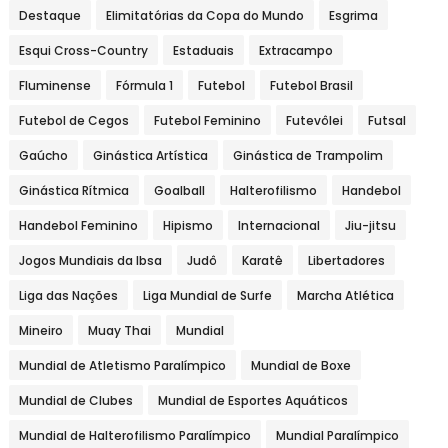
Destaque
Elimitatórias da Copa do Mundo
Esgrima
Esqui Cross-Country
Estaduais
Extracampo
Fluminense
Fórmula 1
Futebol
Futebol Brasil
Futebol de Cegos
Futebol Feminino
Futevôlei
Futsal
Gaúcho
Ginástica Artística
Ginástica de Trampolim
Ginástica Rítmica
Goalball
Halterofilismo
Handebol
Handebol Feminino
Hipismo
Internacional
Jiu-jitsu
Jogos Mundiais da Ibsa
Judô
Karatê
Libertadores
Liga das Nações
Liga Mundial de Surfe
Marcha Atlética
Mineiro
Muay Thai
Mundial
Mundial de Atletismo Paralímpico
Mundial de Boxe
Mundial de Clubes
Mundial de Esportes Aquáticos
Mundial de Halterofilismo Paralímpico
Mundial Paralímpico