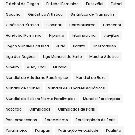
Futebol de Cegos
Futebol Feminino
Futevôlei
Futsal
Gaúcho
Ginástica Artística
Ginástica de Trampolim
Ginástica Rítmica
Goalball
Halterofilismo
Handebol
Handebol Feminino
Hipismo
Internacional
Jiu-jitsu
Jogos Mundiais da Ibsa
Judô
Karatê
Libertadores
Liga das Nações
Liga Mundial de Surfe
Marcha Atlética
Mineiro
Muay Thai
Mundial
Mundial de Atletismo Paralímpico
Mundial de Boxe
Mundial de Clubes
Mundial de Esportes Aquáticos
Mundial de Halterofilismo Paralímpico
Mundial Paralímpico
Natação
Olimpíadas
Olimpíadas de Paris
Pan-americanos
Paraciclismo
Paralimpíada de Paris
Paralímpico
Parapan
Patinação Velocidade
Paulista