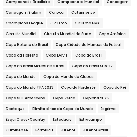
Campeonato Brasileiro
Campeonato Mundial
Canoagem
Canoagem Slalom
Carioca
Catarinense
Champions League
Ciclismo
Ciclismo BMX
Circuito Mundial
Circuito Mundial de Surfe
Copa América
Copa Betano do Brasil
Copa Cidade de Manaus de Futsal
Copa da Floresta
Copa Davis
Copa do Brasil
Copa do Brasil Sicredi de futsal
Copa do Brasil Sub-17
Copa do Mundo
Copa do Mundo de Clubes
Copa do Mundo FIFA 2023
Copa do Nordeste
Copa do Rei
Copa Sul-Americana
Copa Verde
Copinha 2025
Destaque
Elimitatórias da Copa do Mundo
Esgrima
Esqui Cross-Country
Estaduais
Extracampo
Fluminense
Fórmula 1
Futebol
Futebol Brasil