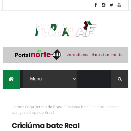
Home
/
Copa Betano do Brasil
/
Criciúma bate Real Ariquemes e
avança na Copa do Brasil
Criciúma bate Real