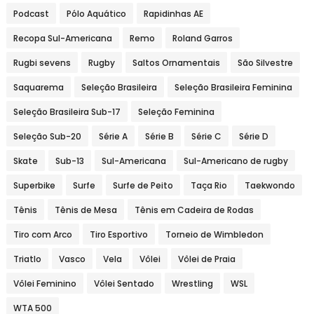
Podcast
Pólo Aquático
Rapidinhas AE
Recopa Sul-Americana
Remo
Roland Garros
Rugbi sevens
Rugby
Saltos Ornamentais
São Silvestre
Saquarema
Seleção Brasileira
Seleção Brasileira Feminina
Seleção Brasileira Sub-17
Seleção Feminina
Seleção Sub-20
Série A
Série B
Série C
Série D
Skate
Sub-13
Sul-Americana
Sul-Americano de rugby
Superbike
Surfe
Surfe de Peito
Taça Rio
Taekwondo
Tênis
Tênis de Mesa
Tênis em Cadeira de Rodas
Tiro com Arco
Tiro Esportivo
Torneio de Wimbledon
Triatlo
Vasco
Vela
Vôlei
Vôlei de Praia
Vôlei Feminino
Vôlei Sentado
Wrestling
WSL
WTA 500