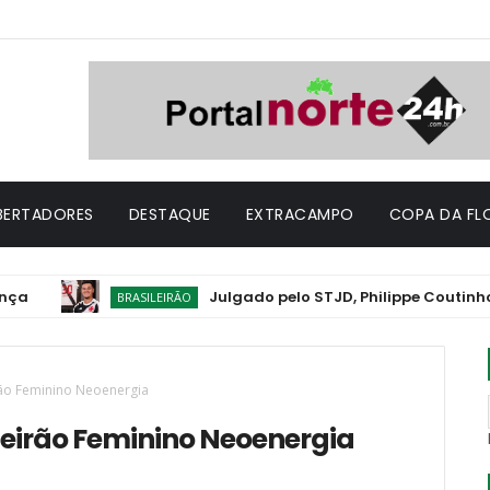
IBERTADORES
DESTAQUE
EXTRACAMPO
COPA DA FL
Julgado pelo STJD, Philippe Coutinho tem su
BRASILEIRÃO
irão Feminino Neoenergia
ileirão Feminino Neoenergia