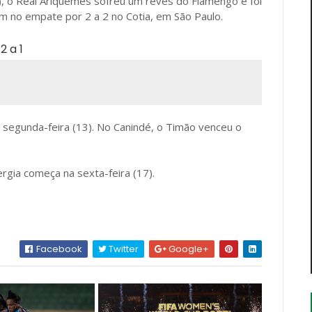
O), o Real Ariquemes sofreu um revés do Flamengo e foi
am no empate por 2 a 2 no Cotia, em São Paulo.
a segunda-feira (13). No Canindé, o Timão venceu o
rgia começa na sexta-feira (17).
Facebook
Twitter
Google+