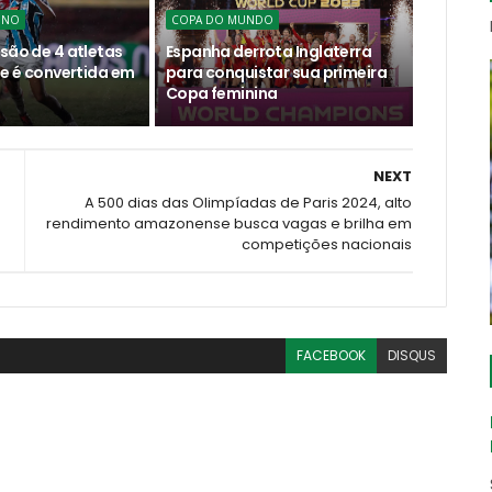
INO
COPA DO MUNDO
são de 4 atletas
Espanha derrota Inglaterra
te é convertida em
para conquistar sua primeira
Copa feminina
NEXT
A 500 dias das Olimpíadas de Paris 2024, alto
rendimento amazonense busca vagas e brilha em
competições nacionais
FACEBOOK
DISQUS