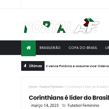
BRASILEIRÃO
COPA DO BRASIL
L
Últimas
ões de Vôlei: Brasil vence Polônia e assume vice-liderança
Home
/
Futebol Feminino
/
Corinthians é líder do Brasile
Corinthians é líder do Bras
março 14, 2023
Futebol Feminino