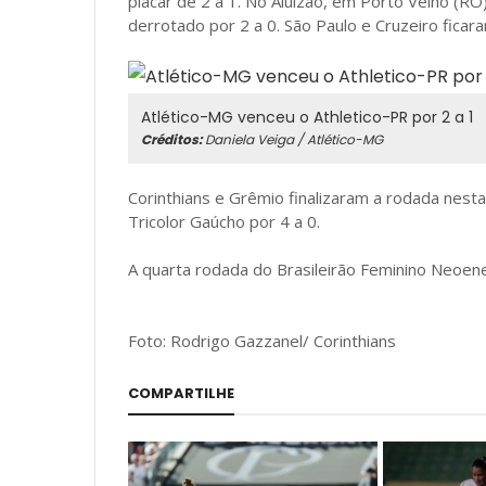
placar de 2 a 1. No Aluizão, em Porto Velho (R
derrotado por 2 a 0. São Paulo e Cruzeiro ficar
Atlético-MG venceu o Athletico-PR por 2 a 1
Créditos:
Daniela Veiga / Atlético-MG
Corinthians e Grêmio finalizaram a rodada nest
Tricolor Gaúcho por 4 a 0.
A quarta rodada do Brasileirão Feminino Neoene
Foto: Rodrigo Gazzanel/ Corinthians
COMPARTILHE