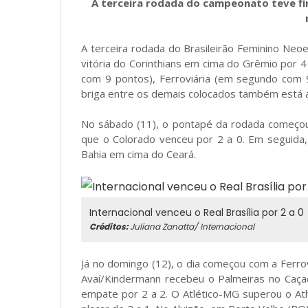
A terceira rodada do campeonato teve fim
A terceira rodada do Brasileirão Feminino Neo
vitória do Corinthians em cima do Grêmio por 4
com 9 pontos), Ferroviária (em segundo com 
briga entre os demais colocados também está a
No sábado (11), o pontapé da rodada começou c
que o Colorado venceu por 2 a 0. Em seguida, o
Bahia em cima do Ceará.
Internacional venceu o Real Brasília por 2 a 0
Créditos:
Juliana Zanatta/ Internacional
Já no domingo (12), o dia começou com a Ferrov
Avaí/Kindermann recebeu o Palmeiras no Caça
empate por 2 a 2. O Atlético-MG superou o At