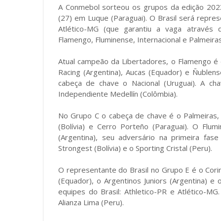
A Conmebol sorteou os grupos da edição 2023
(27) em Luque (Paraguai). O Brasil será repre
Atlético-MG (que garantiu a vaga através da
Flamengo, Fluminense, Internacional e Palmeiras
Atual campeão da Libertadores, o Flamengo 
Racing (Argentina), Aucas (Equador) e Ñublens
cabeça de chave o Nacional (Uruguai). A ch
Independiente Medellín (Colômbia).
No Grupo C o cabeça de chave é o Palmeiras,
(Bolívia) e Cerro Porteño (Paraguai). O Flu
(Argentina), seu adversário na primeira fa
Strongest (Bolívia) e o Sporting Cristal (Peru).
O representante do Brasil no Grupo E é o Corin
(Equador), o Argentinos Juniors (Argentina) e 
equipes do Brasil: Athletico-PR e Atlético-M
Alianza Lima (Peru).