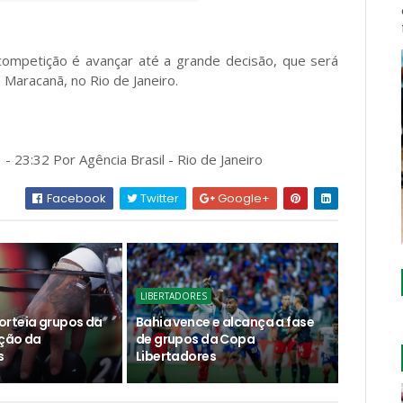
 competição é avançar até a grande decisão, que será
Maracanã, no Rio de Janeiro.
- 23:32 Por Agência Brasil - Rio de Janeiro
Facebook
Twitter
Google+
LIBERTADORES
rteia grupos da
Bahia vence e alcança a fase
ção da
de grupos da Copa
s
Libertadores