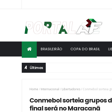
BRASILEIRÃO
COPA DO BRASIL
L
Últimas
Home
/
Internacional
/
Libertadores
/
Conmebol sorteia gr
Conmebol sorteia grupos d
final será no Maracanã