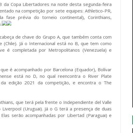
 da Copa Libertadores na noite desta segunda-feira
sentado na competição por sete equipes: Athletico-PR,
 fase prévia do torneio continental), Corinthians,
.
é cabeça de chave do Grupo A, que também conta com
e (Chile). Já o Internacional está no B, que tem como
ave é completada por Metropolitanos (Venezuela) e
 que é acompanhado por Barcelona (Equador), Bolívar
minense está no D, no qual reencontra o River Plate
se da edição 2021 da competição, e encontra o The
thians, que terá pela frente o Independiente del Valle
o Liverpool (Uruguai). Já o G terá a presença de duas
G. Elas serão acompanhadas por Libertad (Paraguai) e