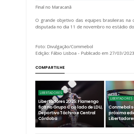
Final no Maracanã
O grande objetivo das equipes brasileiras na
disputada no dia 11 de novembro no estádio do 
Foto: Divulgação/Commebol
Edição: Fábio Lisboa - Publicado em 27/03/2023 
COMPARTILHE
LIBERTADORES
LIBERTADORES
Libertadores 2025: Flamengo
fica no Grupo C ao lado de LDU,
Conmebol so
Deportivo Táchira e Central
próxima edi
Córdoba
Libertadore