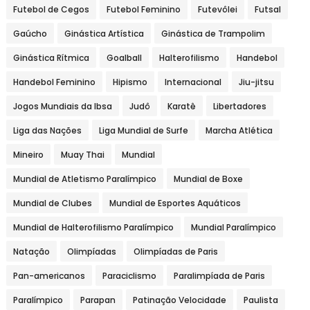
Futebol de Cegos
Futebol Feminino
Futevôlei
Futsal
Gaúcho
Ginástica Artística
Ginástica de Trampolim
Ginástica Rítmica
Goalball
Halterofilismo
Handebol
Handebol Feminino
Hipismo
Internacional
Jiu-jitsu
Jogos Mundiais da Ibsa
Judô
Karatê
Libertadores
Liga das Nações
Liga Mundial de Surfe
Marcha Atlética
Mineiro
Muay Thai
Mundial
Mundial de Atletismo Paralímpico
Mundial de Boxe
Mundial de Clubes
Mundial de Esportes Aquáticos
Mundial de Halterofilismo Paralímpico
Mundial Paralímpico
Natação
Olimpíadas
Olimpíadas de Paris
Pan-americanos
Paraciclismo
Paralimpíada de Paris
Paralímpico
Parapan
Patinação Velocidade
Paulista