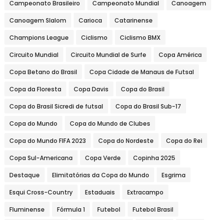
Campeonato Brasileiro
Campeonato Mundial
Canoagem
Canoagem Slalom
Carioca
Catarinense
Champions League
Ciclismo
Ciclismo BMX
Circuito Mundial
Circuito Mundial de Surfe
Copa América
Copa Betano do Brasil
Copa Cidade de Manaus de Futsal
Copa da Floresta
Copa Davis
Copa do Brasil
Copa do Brasil Sicredi de futsal
Copa do Brasil Sub-17
Copa do Mundo
Copa do Mundo de Clubes
Copa do Mundo FIFA 2023
Copa do Nordeste
Copa do Rei
Copa Sul-Americana
Copa Verde
Copinha 2025
Destaque
Elimitatórias da Copa do Mundo
Esgrima
Esqui Cross-Country
Estaduais
Extracampo
Fluminense
Fórmula 1
Futebol
Futebol Brasil