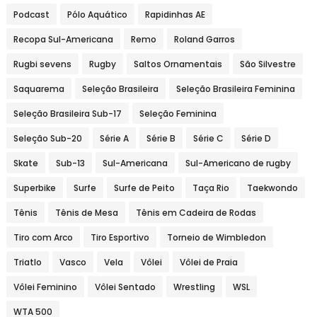
Podcast
Pólo Aquático
Rapidinhas AE
Recopa Sul-Americana
Remo
Roland Garros
Rugbi sevens
Rugby
Saltos Ornamentais
São Silvestre
Saquarema
Seleção Brasileira
Seleção Brasileira Feminina
Seleção Brasileira Sub-17
Seleção Feminina
Seleção Sub-20
Série A
Série B
Série C
Série D
Skate
Sub-13
Sul-Americana
Sul-Americano de rugby
Superbike
Surfe
Surfe de Peito
Taça Rio
Taekwondo
Tênis
Tênis de Mesa
Tênis em Cadeira de Rodas
Tiro com Arco
Tiro Esportivo
Torneio de Wimbledon
Triatlo
Vasco
Vela
Vôlei
Vôlei de Praia
Vôlei Feminino
Vôlei Sentado
Wrestling
WSL
WTA 500