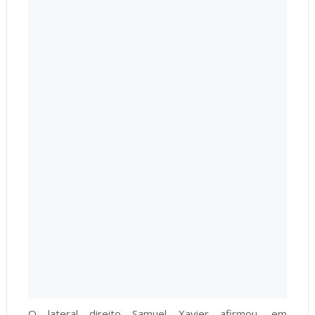
O lateral direito Samuel Xavier afirmou, em