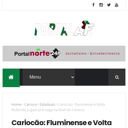
Home
/
Carioca
/
Estaduais
/
Cariocão: Fluminense e Volta
Redonda jogam por vaga na final do Carioca
Cariocão: Fluminense e Volta