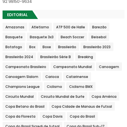
92 98150-9634
EDITORIAL
Amazonas
Atletismo
ATP 500 de Halle
Barezão
Basquete
Basquete 3x3
Beach Soccer
Beisebol
Botafogo
Box
Boxe
Brasileirão
Brasileirão 2023
Brasileirão 2024
Brasileirão Série B
Breaking
Campeonato Brasileiro
Campeonato Mundial
Canoagem
Canoagem Slalom
Carioca
Catarinense
Champions League
Ciclismo
Ciclismo BMX
Circuito Mundial
Circuito Mundial de Surfe
Copa América
Copa Betano do Brasil
Copa Cidade de Manaus de Futsal
Copa da Floresta
Copa Davis
Copa do Brasil
Copa do Brasil Sicredi de futsal
Copa do Brasil Sub-17