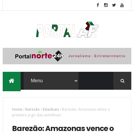
Home
/
Barezão
/
Estaduais
/
Barezão: Amazonas vence o
primeiro jogo das semifinais
Barezão: Amazonas vence o