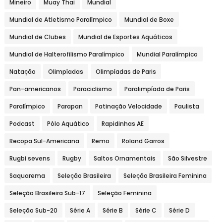
Mineiro
Muay Thai
Mundial
Mundial de Atletismo Paralímpico
Mundial de Boxe
Mundial de Clubes
Mundial de Esportes Aquáticos
Mundial de Halterofilismo Paralímpico
Mundial Paralímpico
Natação
Olimpíadas
Olimpíadas de Paris
Pan-americanos
Paraciclismo
Paralimpíada de Paris
Paralímpico
Parapan
Patinação Velocidade
Paulista
Podcast
Pólo Aquático
Rapidinhas AE
Recopa Sul-Americana
Remo
Roland Garros
Rugbi sevens
Rugby
Saltos Ornamentais
São Silvestre
Saquarema
Seleção Brasileira
Seleção Brasileira Feminina
Seleção Brasileira Sub-17
Seleção Feminina
Seleção Sub-20
Série A
Série B
Série C
Série D