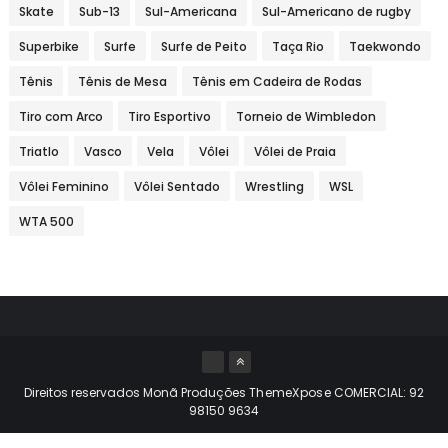
Skate
Sub-13
Sul-Americana
Sul-Americano de rugby
Superbike
Surfe
Surfe de Peito
Taça Rio
Taekwondo
Tênis
Tênis de Mesa
Tênis em Cadeira de Rodas
Tiro com Arco
Tiro Esportivo
Torneio de Wimbledon
Triatlo
Vasco
Vela
Vôlei
Vôlei de Praia
Vôlei Feminino
Vôlei Sentado
Wrestling
WSL
WTA 500
Direitos reservados Monã Produções
ThemeXpose
COMERCIAL: 92
98150 9634