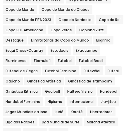
Copa do Mundo
Copa do Mundo de Clubes
Copa do Mundo FIFA 2023
Copa do Nordeste
Copa do Rei
Copa Sul-Americana
Copa Verde
Copinha 2025
Destaque
Elimitatórias da Copa do Mundo
Esgrima
Esqui Cross-Country
Estaduais
Extracampo
Fluminense
Fórmula 1
Futebol
Futebol Brasil
Futebol de Cegos
Futebol Feminino
Futevôlei
Futsal
Gaúcho
Ginástica Artística
Ginástica de Trampolim
Ginástica Rítmica
Goalball
Halterofilismo
Handebol
Handebol Feminino
Hipismo
Internacional
Jiu-jitsu
Jogos Mundiais da Ibsa
Judô
Karatê
Libertadores
Liga das Nações
Liga Mundial de Surfe
Marcha Atlética