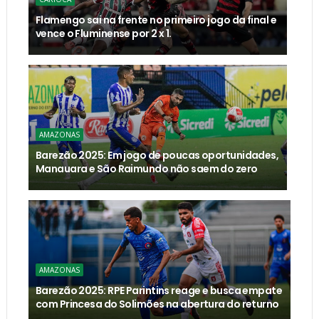
Flamengo sai na frente no primeiro jogo da final e
vence o Fluminense por 2 x 1.
AMAZONAS
Barezão 2025: Em jogo de poucas oportunidades,
Manauara e São Raimundo não saem do zero
AMAZONAS
Barezão 2025: RPE Parintins reage e busca empate
com Princesa do Solimões na abertura do returno