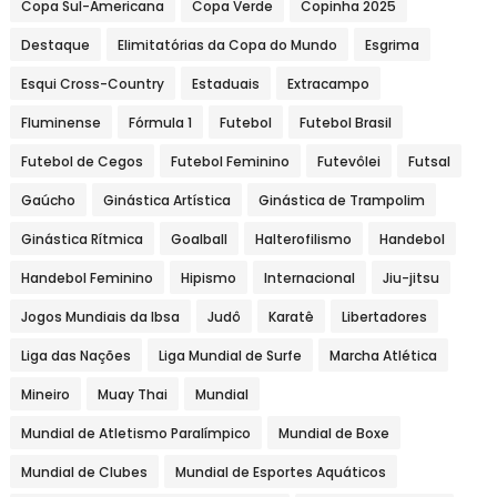
Copa Sul-Americana
Copa Verde
Copinha 2025
Destaque
Elimitatórias da Copa do Mundo
Esgrima
Esqui Cross-Country
Estaduais
Extracampo
Fluminense
Fórmula 1
Futebol
Futebol Brasil
Futebol de Cegos
Futebol Feminino
Futevôlei
Futsal
Gaúcho
Ginástica Artística
Ginástica de Trampolim
Ginástica Rítmica
Goalball
Halterofilismo
Handebol
Handebol Feminino
Hipismo
Internacional
Jiu-jitsu
Jogos Mundiais da Ibsa
Judô
Karatê
Libertadores
Liga das Nações
Liga Mundial de Surfe
Marcha Atlética
Mineiro
Muay Thai
Mundial
Mundial de Atletismo Paralímpico
Mundial de Boxe
Mundial de Clubes
Mundial de Esportes Aquáticos