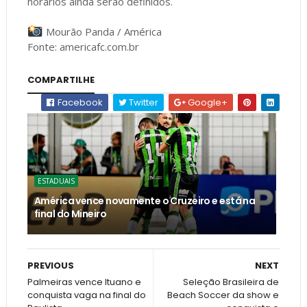
horários ainda serão definidos.
Mourão Panda / América
Fonte: americafc.com.br
COMPARTILHE
Facebook
Twitter
Google+
ESTADUAIS
América vence novamente o Cruzeiro e está na
final do Mineiro
PREVIOUS
NEXT
Palmeiras vence Ituano e
Seleção Brasileira de
conquista vaga na final do
Beach Soccer da show e