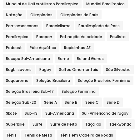
Mundial de Halterofilismo Paralímpico
Mundial Paralímpico
Natação
Olimpíadas
Olimpíadas de Paris
Pan-americanos
Paraciclismo
Paralimpíada de Paris
Paralímpico
Parapan
Patinação Velocidade
Paulista
Podcast
Pólo Aquático
Rapidinhas AE
Recopa Sul-Americana
Remo
Roland Garros
Rugbi sevens
Rugby
Saltos Ornamentais
São Silvestre
Saquarema
Seleção Brasileira
Seleção Brasileira Feminina
Seleção Brasileira Sub-17
Seleção Feminina
Seleção Sub-20
Série A
Série B
Série C
Série D
Skate
Sub-13
Sul-Americana
Sul-Americano de rugby
Superbike
Surfe
Surfe de Peito
Taça Rio
Taekwondo
Tênis
Tênis de Mesa
Tênis em Cadeira de Rodas