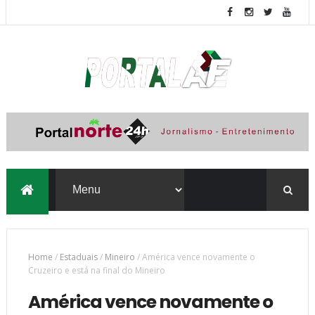
Home
/
Estaduais
/
Mineiro
/
América vence novamente o
Cruzeiro e está na final do Mineiro
América vence novamente o