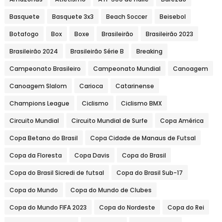
Basquete
Basquete 3x3
Beach Soccer
Beisebol
Botafogo
Box
Boxe
Brasileirão
Brasileirão 2023
Brasileirão 2024
Brasileirão Série B
Breaking
Campeonato Brasileiro
Campeonato Mundial
Canoagem
Canoagem Slalom
Carioca
Catarinense
Champions League
Ciclismo
Ciclismo BMX
Circuito Mundial
Circuito Mundial de Surfe
Copa América
Copa Betano do Brasil
Copa Cidade de Manaus de Futsal
Copa da Floresta
Copa Davis
Copa do Brasil
Copa do Brasil Sicredi de futsal
Copa do Brasil Sub-17
Copa do Mundo
Copa do Mundo de Clubes
Copa do Mundo FIFA 2023
Copa do Nordeste
Copa do Rei