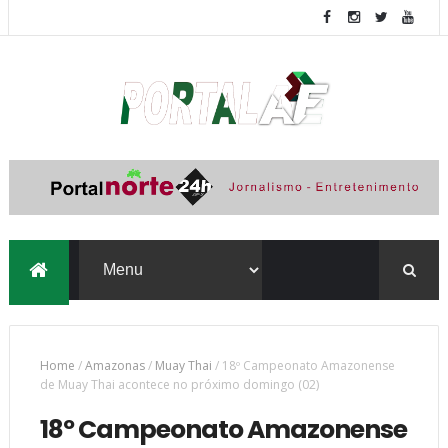
Home
/
Amazonas
/
Muay Thai
/
18º Campeonato Amazonense
de Muay Thai acontece no próximo domingo (02)
18º Campeonato Amazonense