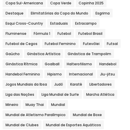
Copa Sul-Americana
Copa Verde
Copinha 2025
Destaque
Elimitatórias da Copa do Mundo
Esgrima
Esqui Cross-Country
Estaduais
Extracampo
Fluminense
Fórmula 1
Futebol
Futebol Brasil
Futebol de Cegos
Futebol Feminino
Futevôlei
Futsal
Gaúcho
Ginástica Artística
Ginástica de Trampolim
Ginástica Rítmica
Goalball
Halterofilismo
Handebol
Handebol Feminino
Hipismo
Internacional
Jiu-jitsu
Jogos Mundiais da Ibsa
Judô
Karatê
Libertadores
Liga das Nações
Liga Mundial de Surfe
Marcha Atlética
Mineiro
Muay Thai
Mundial
Mundial de Atletismo Paralímpico
Mundial de Boxe
Mundial de Clubes
Mundial de Esportes Aquáticos