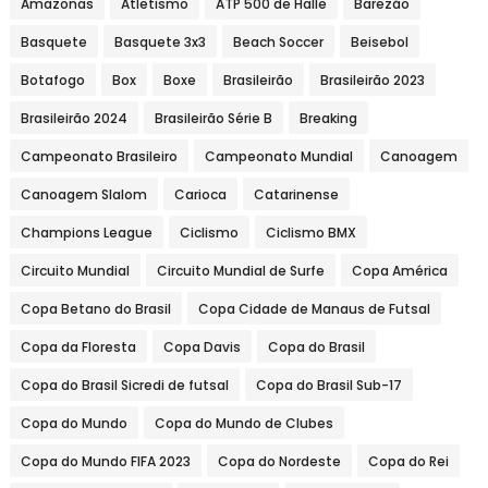
Amazonas
Atletismo
ATP 500 de Halle
Barezão
Basquete
Basquete 3x3
Beach Soccer
Beisebol
Botafogo
Box
Boxe
Brasileirão
Brasileirão 2023
Brasileirão 2024
Brasileirão Série B
Breaking
Campeonato Brasileiro
Campeonato Mundial
Canoagem
Canoagem Slalom
Carioca
Catarinense
Champions League
Ciclismo
Ciclismo BMX
Circuito Mundial
Circuito Mundial de Surfe
Copa América
Copa Betano do Brasil
Copa Cidade de Manaus de Futsal
Copa da Floresta
Copa Davis
Copa do Brasil
Copa do Brasil Sicredi de futsal
Copa do Brasil Sub-17
Copa do Mundo
Copa do Mundo de Clubes
Copa do Mundo FIFA 2023
Copa do Nordeste
Copa do Rei