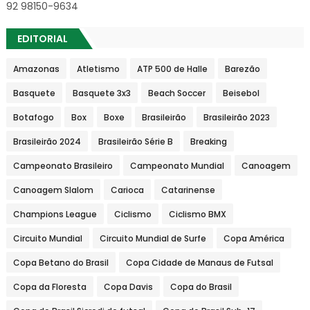
92 98150-9634
EDITORIAL
Amazonas
Atletismo
ATP 500 de Halle
Barezão
Basquete
Basquete 3x3
Beach Soccer
Beisebol
Botafogo
Box
Boxe
Brasileirão
Brasileirão 2023
Brasileirão 2024
Brasileirão Série B
Breaking
Campeonato Brasileiro
Campeonato Mundial
Canoagem
Canoagem Slalom
Carioca
Catarinense
Champions League
Ciclismo
Ciclismo BMX
Circuito Mundial
Circuito Mundial de Surfe
Copa América
Copa Betano do Brasil
Copa Cidade de Manaus de Futsal
Copa da Floresta
Copa Davis
Copa do Brasil