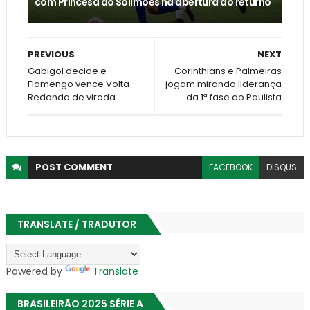
com Princesa do Solimões na abertura do returno
PREVIOUS
NEXT
Gabigol decide e
Corinthians e Palmeiras
Flamengo vence Volta
jogam mirando liderança
Redonda de virada
da 1ª fase do Paulista
POST
COMMENT
FACEBOOK
DISQUS
TRANSLATE / TRADUTOR
Powered by
Translate
BRASILEIRÃO 2025 SÉRIE A