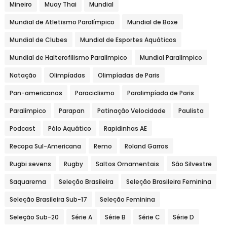
Mineiro
Muay Thai
Mundial
Mundial de Atletismo Paralímpico
Mundial de Boxe
Mundial de Clubes
Mundial de Esportes Aquáticos
Mundial de Halterofilismo Paralímpico
Mundial Paralímpico
Natação
Olimpíadas
Olimpíadas de Paris
Pan-americanos
Paraciclismo
Paralimpíada de Paris
Paralímpico
Parapan
Patinação Velocidade
Paulista
Podcast
Pólo Aquático
Rapidinhas AE
Recopa Sul-Americana
Remo
Roland Garros
Rugbi sevens
Rugby
Saltos Ornamentais
São Silvestre
Saquarema
Seleção Brasileira
Seleção Brasileira Feminina
Seleção Brasileira Sub-17
Seleção Feminina
Seleção Sub-20
Série A
Série B
Série C
Série D