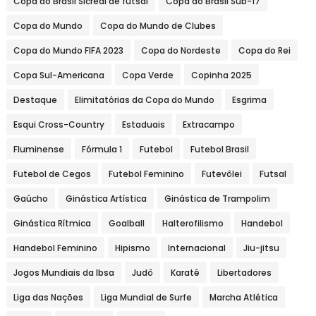
Copa do Brasil Sicredi de futsal
Copa do Brasil Sub-17
Copa do Mundo
Copa do Mundo de Clubes
Copa do Mundo FIFA 2023
Copa do Nordeste
Copa do Rei
Copa Sul-Americana
Copa Verde
Copinha 2025
Destaque
Elimitatórias da Copa do Mundo
Esgrima
Esqui Cross-Country
Estaduais
Extracampo
Fluminense
Fórmula 1
Futebol
Futebol Brasil
Futebol de Cegos
Futebol Feminino
Futevôlei
Futsal
Gaúcho
Ginástica Artística
Ginástica de Trampolim
Ginástica Rítmica
Goalball
Halterofilismo
Handebol
Handebol Feminino
Hipismo
Internacional
Jiu-jitsu
Jogos Mundiais da Ibsa
Judô
Karatê
Libertadores
Liga das Nações
Liga Mundial de Surfe
Marcha Atlética