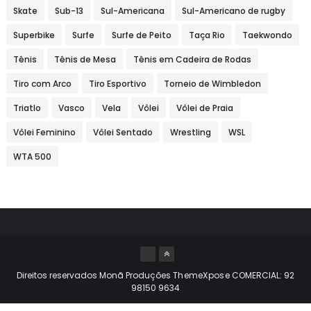
Skate
Sub-13
Sul-Americana
Sul-Americano de rugby
Superbike
Surfe
Surfe de Peito
Taça Rio
Taekwondo
Tênis
Tênis de Mesa
Tênis em Cadeira de Rodas
Tiro com Arco
Tiro Esportivo
Torneio de Wimbledon
Triatlo
Vasco
Vela
Vôlei
Vôlei de Praia
Vôlei Feminino
Vôlei Sentado
Wrestling
WSL
WTA 500
Direitos reservados Monã Produções
ThemeXpose
COMERCIAL: 92
98150 9634